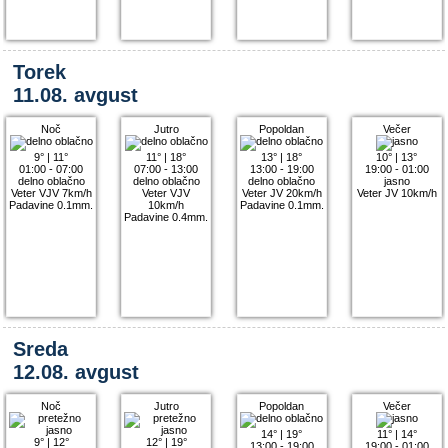
Torek
11.08. avgust
Noč
Jutro
Popoldan
Večer
9°
|
11°
11°
|
18°
13°
|
18°
10°
|
13°
01:00 - 07:00
07:00 - 13:00
13:00 - 19:00
19:00 - 01:00
delno oblačno
delno oblačno
delno oblačno
jasno
Veter VJV 7km/h
Veter VJV
Veter JV 20km/h
Veter JV 10km/h
Padavine 0.1mm.
10km/h
Padavine 0.1mm.
Padavine 0.4mm.
Sreda
12.08. avgust
Noč
Jutro
Popoldan
Večer
14°
|
19°
11°
|
14°
9°
|
12°
12°
|
19°
13:00 - 19:00
19:00 - 01:00