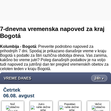
7-dnevna vremenska napoved za kraj
Bogotá
Kolumbija - Bogotá
: Preverite podrobno napoved za
prihodnjih 7 dni. Spodaj je prikazano današnje vreme v kraju
Bogotá s podatki za štiri različna obdobja dneva. Vas zanima,
kakšno bo vreme jutri? Poleg današnjih podatkov je na voljo
tudi napoved za jutrišnji dan ter pregled vremenskih obetov za
celoten teden v kraju Bogotá.
VREME DANES
24h
▼
Četrtek
06.08. avgust
Noč
Jutro
Popoldan
Večer
11°
|
12°
11°
|
13°