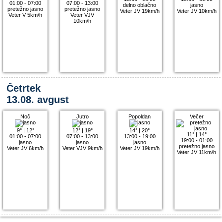
01:00 - 07:00
07:00 - 13:00
delno oblačno
jasno
pretežno jasno
pretežno jasno
Veter JV 19km/h
Veter JV 10km/h
Veter V 5km/h
Veter VJV
10km/h
Četrtek
13.08. avgust
Noč
Jutro
Popoldan
Večer
9°
|
12°
12°
|
19°
14°
|
20°
11°
|
14°
01:00 - 07:00
07:00 - 13:00
13:00 - 19:00
19:00 - 01:00
jasno
jasno
jasno
pretežno jasno
Veter JV 6km/h
Veter VJV 9km/h
Veter JV 19km/h
Veter JV 11km/h