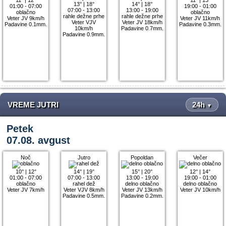
13°
|
18°
14°
|
18°
01:00 - 07:00
19:00 - 01:00
07:00 - 13:00
13:00 - 19:00
oblačno
oblačno
rahle dežne prhe
rahle dežne prhe
Veter JV 9km/h
Veter JV 11km/h
Veter VJV
Veter JV 18km/h
Padavine 0.1mm.
Padavine 0.3mm.
10km/h
Padavine 0.7mm.
Padavine 0.9mm.
VREME JUTRI
24h
▼
Petek
07.08. avgust
Noč
Jutro
Popoldan
Večer
10°
|
12°
14°
|
19°
15°
|
20°
12°
|
14°
01:00 - 07:00
07:00 - 13:00
13:00 - 19:00
19:00 - 01:00
oblačno
rahel dež
delno oblačno
delno oblačno
Veter JV 7km/h
Veter VJV 8km/h
Veter JV 13km/h
Veter JV 10km/h
Padavine 0.5mm.
Padavine 0.2mm.