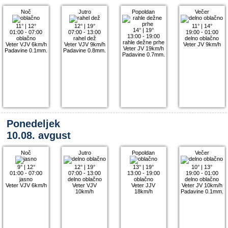
Noč
Jutro
Popoldan
Večer
11°
|
12°
12°
|
19°
11°
|
14°
14°
|
19°
01:00 - 07:00
07:00 - 13:00
19:00 - 01:00
13:00 - 19:00
oblačno
rahel dež
delno oblačno
rahle dežne prhe
Veter VJV 6km/h
Veter VJV 9km/h
Veter JV 9km/h
Veter JV 19km/h
Padavine 0.1mm.
Padavine 0.8mm.
Padavine 0.7mm.
Ponedeljek
10.08. avgust
Noč
Jutro
Popoldan
Večer
9°
|
12°
12°
|
19°
13°
|
19°
10°
|
13°
01:00 - 07:00
07:00 - 13:00
13:00 - 19:00
19:00 - 01:00
jasno
delno oblačno
oblačno
delno oblačno
Veter VJV 6km/h
Veter VJV
Veter JJV
Veter JV 10km/h
10km/h
18km/h
Padavine 0.1mm.