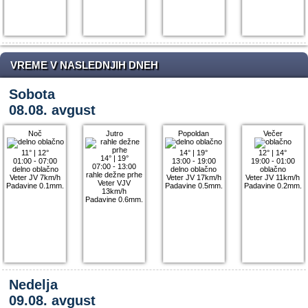
VREME V NASLEDNJIH DNEH
Sobota
08.08. avgust
Noč
Jutro
Popoldan
Večer
11°
|
12°
14°
|
19°
12°
|
14°
14°
|
19°
01:00 - 07:00
13:00 - 19:00
19:00 - 01:00
07:00 - 13:00
delno oblačno
delno oblačno
oblačno
rahle dežne prhe
Veter JV 7km/h
Veter JV 17km/h
Veter JV 11km/h
Veter VJV
Padavine 0.1mm.
Padavine 0.5mm.
Padavine 0.2mm.
13km/h
Padavine 0.6mm.
Nedelja
09.08. avgust