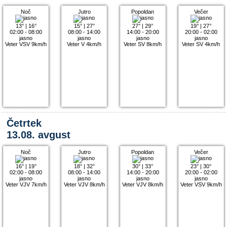
Noč
Jutro
Popoldan
Večer
13°
|
16°
15°
|
27°
27°
|
29°
19°
|
27°
02:00 - 08:00
08:00 - 14:00
14:00 - 20:00
20:00 - 02:00
jasno
jasno
jasno
jasno
Veter VSV 9km/h
Veter V 4km/h
Veter SV 8km/h
Veter SV 4km/h
Četrtek
13.08. avgust
Noč
Jutro
Popoldan
Večer
16°
|
19°
18°
|
32°
30°
|
33°
23°
|
30°
02:00 - 08:00
08:00 - 14:00
14:00 - 20:00
20:00 - 02:00
jasno
jasno
jasno
jasno
Veter VJV 7km/h
Veter VJV 8km/h
Veter VJV 8km/h
Veter VSV 9km/h