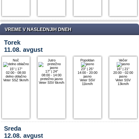
VREME V NASLEDNJIH DNEH
Torek
11.08. avgust
Noč
Jutro
Popoldan
Večer
15°
|
17°
23°
|
25°
16°
|
21°
17°
|
24°
02:00 - 08:00
14:00 - 20:00
20:00 - 02:00
08:00 - 14:00
delno oblačno
jasno
jasno
pretežno jasno
Veter SSZ 9km/h
Veter SSV
Veter SSV
Veter SSV 6km/h
11km/h
13km/h
Sreda
12.08. avgust