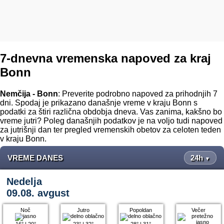
7-dnevna vremenska napoved za kraj
Bonn
Nemčija - Bonn
: Preverite podrobno napoved za prihodnjih 7
dni. Spodaj je prikazano današnje vreme v kraju Bonn s
podatki za štiri različna obdobja dneva. Vas zanima, kakšno bo
vreme jutri? Poleg današnjih podatkov je na voljo tudi napoved
za jutrišnji dan ter pregled vremenskih obetov za celoten teden
v kraju Bonn.
VREME DANES
24h
▼
Nedelja
09.08. avgust
Noč
Jutro
Popoldan
Večer
16°
|
20°
23°
|
32°
28°
|
31°