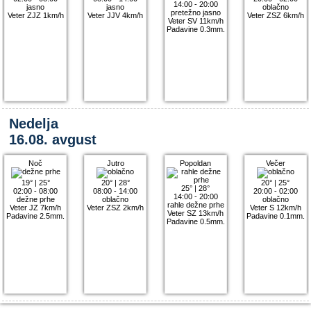
14:00 - 20:00
jasno
jasno
oblačno
pretežno jasno
Veter ZJZ 1km/h
Veter JJV 4km/h
Veter ZSZ 6km/h
Veter SV 11km/h
Padavine 0.3mm.
Nedelja
16.08. avgust
Noč
Jutro
Popoldan
Večer
19°
|
25°
20°
|
28°
20°
|
25°
25°
|
28°
02:00 - 08:00
08:00 - 14:00
20:00 - 02:00
14:00 - 20:00
dežne prhe
oblačno
oblačno
rahle dežne prhe
Veter JZ 7km/h
Veter ZSZ 2km/h
Veter S 12km/h
Veter SZ 13km/h
Padavine 2.5mm.
Padavine 0.1mm.
Padavine 0.5mm.