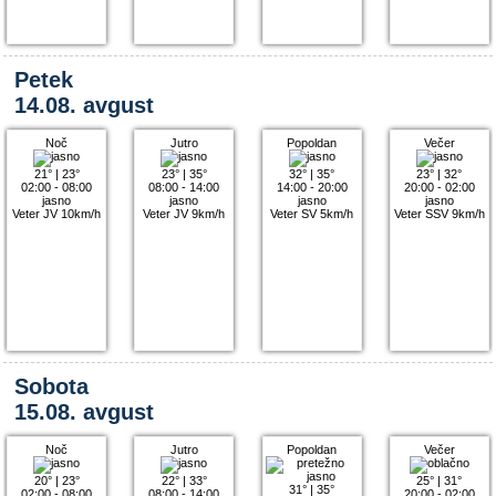
Petek
14.08. avgust
Noč
Jutro
Popoldan
Večer
21°
|
23°
23°
|
35°
32°
|
35°
23°
|
32°
02:00 - 08:00
08:00 - 14:00
14:00 - 20:00
20:00 - 02:00
jasno
jasno
jasno
jasno
Veter JV 10km/h
Veter JV 9km/h
Veter SV 5km/h
Veter SSV 9km/h
Sobota
15.08. avgust
Noč
Jutro
Popoldan
Večer
20°
|
23°
22°
|
33°
25°
|
31°
31°
|
35°
02:00 - 08:00
08:00 - 14:00
20:00 - 02:00