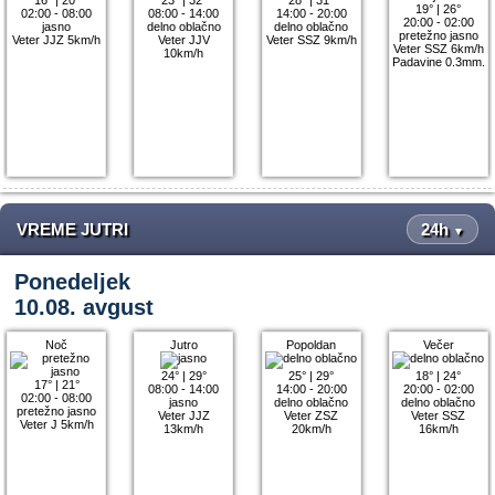
19°
|
26°
02:00 - 08:00
08:00 - 14:00
14:00 - 20:00
20:00 - 02:00
jasno
delno oblačno
delno oblačno
pretežno jasno
Veter JJZ 5km/h
Veter JJV
Veter SSZ 9km/h
Veter SSZ 6km/h
10km/h
Padavine 0.3mm.
VREME JUTRI
24h
▼
Ponedeljek
10.08. avgust
Noč
Jutro
Popoldan
Večer
24°
|
29°
25°
|
29°
18°
|
24°
17°
|
21°
08:00 - 14:00
14:00 - 20:00
20:00 - 02:00
02:00 - 08:00
jasno
delno oblačno
delno oblačno
pretežno jasno
Veter JJZ
Veter ZSZ
Veter SSZ
Veter J 5km/h
13km/h
20km/h
16km/h