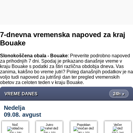
7-dnevna vremenska napoved za kraj
Bouake
Slonokoščena obala - Bouake
: Preverite podrobno napoved
za prihodnjih 7 dni. Spodaj je prikazano današnje vreme v
kraju Bouake s podatki za štiri različna obdobja dneva. Vas
zanima, kakšno bo vreme jutri? Poleg današnjih podatkov je na
voljo tudi napoved za jutrišnji dan ter pregled vremenskih
obetov za celoten teden v kraju Bouake.
VREME DANES
24h
▼
Nedelja
09.08. avgust
Noč
Jutro
Popoldan
Večer
22°
|
23°
23°
|
27°
25°
|
27°
22°
|
24°