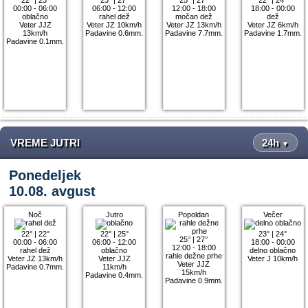
00:00 - 06:00
06:00 - 12:00
12:00 - 18:00
18:00 - 00:00
oblačno
rahel dež
močan dež
dež
Veter JJZ
Veter JZ 10km/h
Veter JZ 13km/h
Veter JZ 6km/h
13km/h
Padavine 0.6mm.
Padavine 7.7mm.
Padavine 1.7mm.
Padavine 0.1mm.
VREME JUTRI
24h
▼
Ponedeljek
10.08. avgust
Noč
Jutro
Popoldan
Večer
22°
|
22°
22°
|
25°
23°
|
24°
25°
|
27°
00:00 - 06:00
06:00 - 12:00
18:00 - 00:00
12:00 - 18:00
rahel dež
oblačno
delno oblačno
rahle dežne prhe
Veter JZ 13km/h
Veter JJZ
Veter J 10km/h
Veter JJZ
Padavine 0.7mm.
11km/h
15km/h
Padavine 0.4mm.
Padavine 0.9mm.