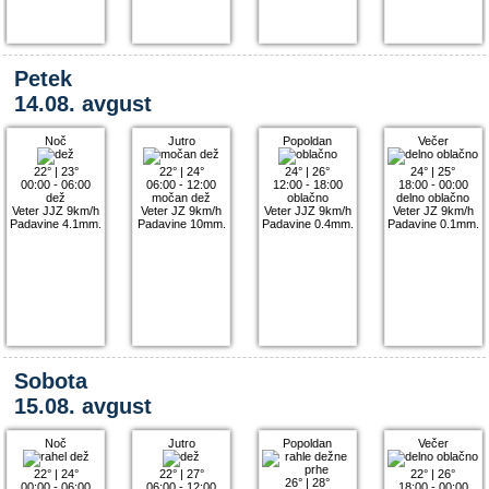
Petek
14.08. avgust
Noč
Jutro
Popoldan
Večer
22°
|
23°
22°
|
24°
24°
|
26°
24°
|
25°
00:00 - 06:00
06:00 - 12:00
12:00 - 18:00
18:00 - 00:00
dež
močan dež
oblačno
delno oblačno
Veter JJZ 9km/h
Veter JZ 9km/h
Veter JJZ 9km/h
Veter JZ 9km/h
Padavine 4.1mm.
Padavine 10mm.
Padavine 0.4mm.
Padavine 0.1mm.
Sobota
15.08. avgust
Noč
Jutro
Popoldan
Večer
22°
|
24°
22°
|
27°
22°
|
26°
26°
|
28°
00:00 - 06:00
06:00 - 12:00
18:00 - 00:00