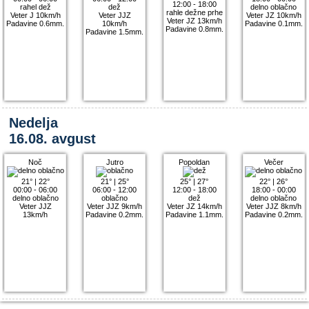
12:00 - 18:00
rahel dež
dež
delno oblačno
rahle dežne prhe
Veter J 10km/h
Veter JJZ
Veter JZ 10km/h
Veter JZ 13km/h
Padavine 0.6mm.
10km/h
Padavine 0.1mm.
Padavine 0.8mm.
Padavine 1.5mm.
Nedelja
16.08. avgust
Noč
Jutro
Popoldan
Večer
21°
|
22°
21°
|
25°
25°
|
27°
22°
|
26°
00:00 - 06:00
06:00 - 12:00
12:00 - 18:00
18:00 - 00:00
delno oblačno
oblačno
dež
delno oblačno
Veter JJZ
Veter JJZ 9km/h
Veter JZ 14km/h
Veter JJZ 8km/h
13km/h
Padavine 0.2mm.
Padavine 1.1mm.
Padavine 0.2mm.