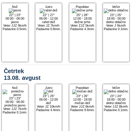
Noč
Jutro
Popoldan
Večer
22°
|
23°
22°
|
27°
25°
|
28°
23°
|
25°
00:00 - 06:00
06:00 - 12:00
12:00 - 18:00
18:00 - 00:00
jasno
rahel dež
dežne prhe
delno oblačno
Veter JJZ 9km/h
Veter JZ 7km/h
Veter ZJZ 5km/h
Veter J 5km/h
Padavine 0.5mm.
Padavine 0.8mm.
Padavine 4.3mm.
Padavine 0.1mm.
Četrtek
13.08. avgust
Noč
Jutro
Popoldan
Večer
23°
|
25°
23°
|
26°
23°
|
24°
23°
|
23°
06:00 - 12:00
12:00 - 18:00
18:00 - 00:00
00:00 - 06:00
dež
močan dež
delno oblačno
pretežno jasno
Veter JZ 10km/h
Veter JJZ 6km/h
Veter JJZ 8km/h
Veter JJZ 7km/h
Padavine 4.4mm.
Padavine 9.6mm.
Padavine 0.1mm.
Padavine 0.1mm.