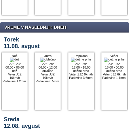
VREME V NASLEDNJIH DNEH
Torek
11.08. avgust
Noč
Jutro
Popoldan
Večer
22°
|
23°
22°
|
28°
26°
|
29°
23°
|
25°
00:00 - 06:00
06:00 - 12:00
12:00 - 18:00
18:00 - 00:00
dež
oblačno
dežne prhe
dežne prhe
Veter JJZ
Veter JJZ
Veter ZJZ 9km/h
Veter JJZ 6km/h
10km/h
10km/h
Padavine 3.6mm.
Padavine 1.1mm.
Padavine 1.2mm.
Padavine 0.5mm.
Sreda
12.08. avgust