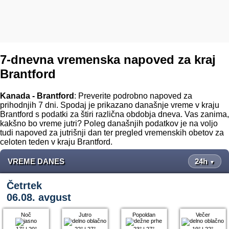
7-dnevna vremenska napoved za kraj
Brantford
Kanada - Brantford
: Preverite podrobno napoved za
prihodnjih 7 dni. Spodaj je prikazano današnje vreme v kraju
Brantford s podatki za štiri različna obdobja dneva. Vas zanima,
kakšno bo vreme jutri? Poleg današnjih podatkov je na voljo
tudi napoved za jutrišnji dan ter pregled vremenskih obetov za
celoten teden v kraju Brantford.
VREME DANES
24h
▼
Četrtek
06.08. avgust
Noč
Jutro
Popoldan
Večer
17°
|
20°
22°
|
27°
23°
|
27°
19°
|
22°