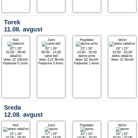
Torek
11.08. avgust
Noč
Jutro
Popoldan
Večer
20°
|
20°
20°
|
26°
23°
|
26°
18°
|
23°
02:00 - 08:00
08:00 - 14:00
14:00 - 20:00
20:00 - 02:00
oblačno
rahel dež
dežne prhe
delno oblačno
Veter JZ 10km/h
Veter ZJZ 8km/h
Veter SZ 5km/h
Veter JZ 5km/h
Padavine 0.1mm.
Padavine 0.6mm.
Padavine 1.4mm.
Sreda
12.08. avgust
Noč
Jutro
Popoldan
Večer
15°
|
18°
17°
|
25°
22°
|
25°
16°
|
22°
02:00 - 08:00
08:00 - 14:00
14:00 - 20:00
20:00 - 02:00