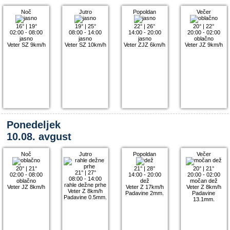
Noč
Jutro
Popoldan
Večer
16°
|
19°
19°
|
25°
22°
|
26°
20°
|
22°
02:00 - 08:00
08:00 - 14:00
14:00 - 20:00
20:00 - 02:00
jasno
jasno
jasno
oblačno
Veter SZ 9km/h
Veter SZ 10km/h
Veter ZJZ 6km/h
Veter JZ 9km/h
Ponedeljek
10.08. avgust
Noč
Jutro
Popoldan
Večer
20°
|
21°
21°
|
28°
20°
|
21°
21°
|
27°
02:00 - 08:00
14:00 - 20:00
20:00 - 02:00
08:00 - 14:00
oblačno
dež
močan dež
rahle dežne prhe
Veter JZ 8km/h
Veter Z 17km/h
Veter Z 8km/h
Veter Z 8km/h
Padavine 2mm.
Padavine
Padavine 0.5mm.
13.1mm.