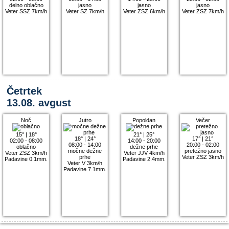
delno oblačno
jasno
jasno
jasno
Veter SSZ 7km/h
Veter SZ 7km/h
Veter ZSZ 6km/h
Veter ZSZ 7km/h
Četrtek
13.08. avgust
Noč
Jutro
Popoldan
Večer
15°
|
18°
21°
|
25°
18°
|
24°
17°
|
21°
02:00 - 08:00
14:00 - 20:00
08:00 - 14:00
20:00 - 02:00
oblačno
dežne prhe
močne dežne
pretežno jasno
Veter ZSZ 3km/h
Veter JJV 4km/h
prhe
Veter ZSZ 3km/h
Padavine 0.1mm.
Padavine 2.4mm.
Veter V 3km/h
Padavine 7.1mm.