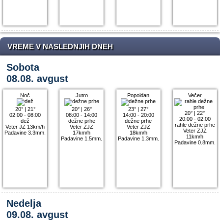
VREME V NASLEDNJIH DNEH
Sobota
08.08. avgust
Noč
Jutro
Popoldan
Večer
20°
|
21°
20°
|
26°
23°
|
27°
20°
|
22°
02:00 - 08:00
08:00 - 14:00
14:00 - 20:00
20:00 - 02:00
dež
dežne prhe
dežne prhe
rahle dežne prhe
Veter JZ 13km/h
Veter ZJZ
Veter ZJZ
Veter ZJZ
Padavine 3.3mm.
17km/h
18km/h
11km/h
Padavine 1.5mm.
Padavine 1.3mm.
Padavine 0.8mm.
Nedelja
09.08. avgust