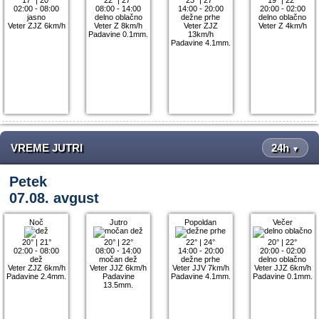
02:00 - 08:00
08:00 - 14:00
14:00 - 20:00
20:00 - 02:00
jasno
delno oblačno
dežne prhe
delno oblačno
Veter ZJZ 6km/h
Veter Z 8km/h
Veter ZJZ
Veter Z 4km/h
Padavine 0.1mm.
13km/h
Padavine 4.1mm.
VREME JUTRI
24h
▼
Petek
07.08. avgust
Noč
Jutro
Popoldan
Večer
20°
|
21°
20°
|
22°
22°
|
24°
20°
|
22°
02:00 - 08:00
08:00 - 14:00
14:00 - 20:00
20:00 - 02:00
dež
močan dež
dežne prhe
delno oblačno
Veter ZJZ 6km/h
Veter JJZ 6km/h
Veter JJV 7km/h
Veter JJZ 6km/h
Padavine 2.4mm.
Padavine
Padavine 4.1mm.
Padavine 0.1mm.
13.5mm.