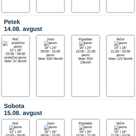
Petek
14.08. avgust
Noč
Jutro
Popoldan
Večer
18°
|
24°
18°
|
24°
14°
|
18°
13°
|
18°
09:00 - 15:00
15:00 - 21:00
21:00 - 03:00
03:00 - 09:00
jasno
jasno
jasno
pretežno jasno
Veter SSV 4km/h
Veter SSV
Veter JJV 5km/h
Veter JV 3km/h
13km/h
Sobota
15.08. avgust
Noč
Jutro
Popoldan
Večer
12°
|
19°
19°
|
26°
19°
|
26°
15°
|
19°
03:00 - 09:00
09:00 - 15:00
15:00 - 21:00
21:00 - 03:00