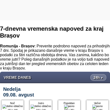
7-dnevna vremenska napoved za kraj
Brașov
Romunija - Brașov
: Preverite podrobno napoved za prihodnjih
7 dni. Spodaj je prikazano današnje vreme v kraju Brașov s
podatki za štiri različna obdobja dneva. Vas zanima, kakšno bo
vreme jutri? Poleg današnjih podatkov je na voljo tudi napoved
za jutrišnji dan ter pregled vremenskih obetov za celoten teden
v kraju Brașov.
VREME DANES
24h
▼
Nedelja
09.08. avgust
Noč
Jutro
Popoldan
Večer
15°
|
18°
19°
|
24°
19°
|
25°
16°
|
18°