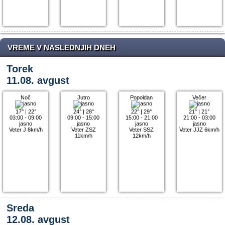
VREME V NASLEDNJIH DNEH
Torek
11.08. avgust
Noč
Jutro
Popoldan
Večer
17°
|
22°
24°
|
28°
22°
|
29°
21°
|
21°
03:00 - 09:00
09:00 - 15:00
15:00 - 21:00
21:00 - 03:00
jasno
jasno
jasno
jasno
Veter J 8km/h
Veter ZSZ
Veter SSZ
Veter JJZ 6km/h
11km/h
12km/h
Sreda
12.08. avgust