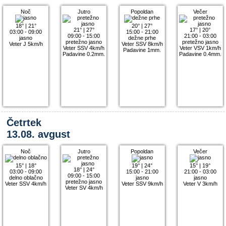
Noč
Jutro
Popoldan
Večer
18°
|
21°
20°
|
27°
21°
|
27°
17°
|
20°
03:00 - 09:00
15:00 - 21:00
09:00 - 15:00
21:00 - 03:00
jasno
dežne prhe
pretežno jasno
pretežno jasno
Veter J 5km/h
Veter SSV 8km/h
Veter SSV 4km/h
Veter VSV 1km/h
Padavine 1mm.
Padavine 0.2mm.
Padavine 0.4mm.
Četrtek
13.08. avgust
Noč
Jutro
Popoldan
Večer
15°
|
18°
19°
|
24°
15°
|
19°
18°
|
24°
03:00 - 09:00
15:00 - 21:00
21:00 - 03:00
09:00 - 15:00
delno oblačno
jasno
jasno
pretežno jasno
Veter SSV 4km/h
Veter SSV 9km/h
Veter V 3km/h
Veter SV 4km/h