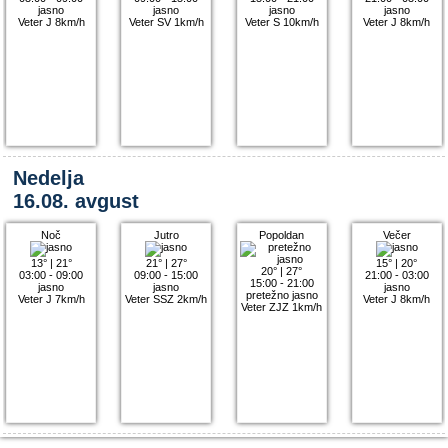
jasno
jasno
jasno
jasno
Veter J 8km/h
Veter SV 1km/h
Veter S 10km/h
Veter J 8km/h
Nedelja
16.08. avgust
Noč
Jutro
Popoldan
Večer
13°
|
21°
21°
|
27°
15°
|
20°
20°
|
27°
03:00 - 09:00
09:00 - 15:00
21:00 - 03:00
15:00 - 21:00
jasno
jasno
jasno
pretežno jasno
Veter J 7km/h
Veter SSZ 2km/h
Veter J 8km/h
Veter ZJZ 1km/h