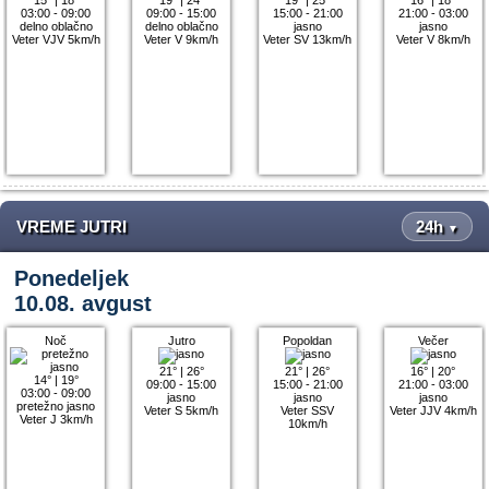
03:00 - 09:00
09:00 - 15:00
15:00 - 21:00
21:00 - 03:00
delno oblačno
delno oblačno
jasno
jasno
Veter VJV 5km/h
Veter V 9km/h
Veter SV 13km/h
Veter V 8km/h
VREME JUTRI
24h
▼
Ponedeljek
10.08. avgust
Noč
Jutro
Popoldan
Večer
21°
|
26°
21°
|
26°
16°
|
20°
14°
|
19°
09:00 - 15:00
15:00 - 21:00
21:00 - 03:00
03:00 - 09:00
jasno
jasno
jasno
pretežno jasno
Veter S 5km/h
Veter SSV
Veter JJV 4km/h
Veter J 3km/h
10km/h