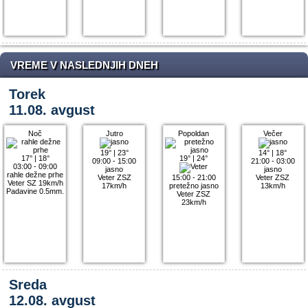
VREME V NASLEDNJIH DNEH
Torek
11.08. avgust
Noč
Jutro
Popoldan
Večer
19°
|
23°
14°
|
18°
17°
|
18°
19°
|
24°
09:00 - 15:00
21:00 - 03:00
03:00 - 09:00
jasno
jasno
rahle dežne prhe
Veter ZSZ
15:00 - 21:00
Veter ZSZ
Veter SZ 19km/h
17km/h
pretežno jasno
13km/h
Padavine 0.5mm.
Veter ZSZ
23km/h
Sreda
12.08. avgust