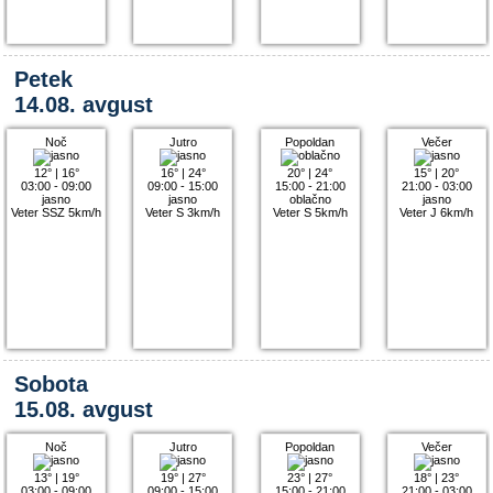
Petek
14.08. avgust
Noč
Jutro
Popoldan
Večer
12°
|
16°
16°
|
24°
20°
|
24°
15°
|
20°
03:00 - 09:00
09:00 - 15:00
15:00 - 21:00
21:00 - 03:00
jasno
jasno
oblačno
jasno
Veter SSZ 5km/h
Veter S 3km/h
Veter S 5km/h
Veter J 6km/h
Sobota
15.08. avgust
Noč
Jutro
Popoldan
Večer
13°
|
19°
19°
|
27°
23°
|
27°
18°
|
23°
03:00 - 09:00
09:00 - 15:00
15:00 - 21:00
21:00 - 03:00