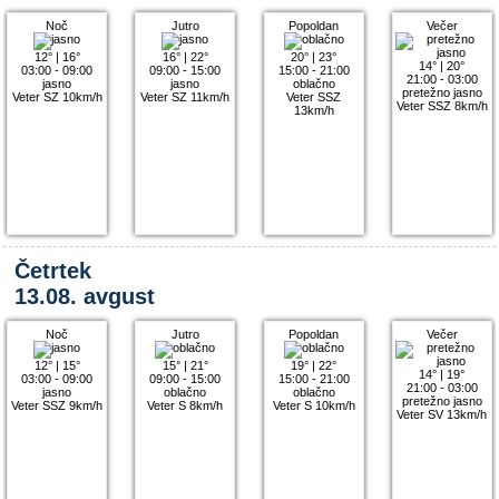
Noč
Jutro
Popoldan
Večer
12°
|
16°
16°
|
22°
20°
|
23°
14°
|
20°
03:00 - 09:00
09:00 - 15:00
15:00 - 21:00
21:00 - 03:00
jasno
jasno
oblačno
pretežno jasno
Veter SZ 10km/h
Veter SZ 11km/h
Veter SSZ
Veter SSZ 8km/h
13km/h
Četrtek
13.08. avgust
Noč
Jutro
Popoldan
Večer
12°
|
15°
15°
|
21°
19°
|
22°
14°
|
19°
03:00 - 09:00
09:00 - 15:00
15:00 - 21:00
21:00 - 03:00
jasno
oblačno
oblačno
pretežno jasno
Veter SSZ 9km/h
Veter S 8km/h
Veter S 10km/h
Veter SV 13km/h