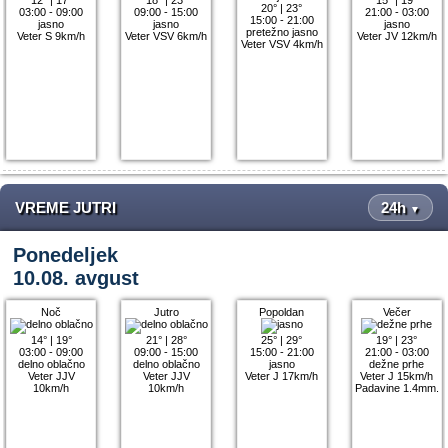
20°
|
23°
03:00 - 09:00
09:00 - 15:00
21:00 - 03:00
15:00 - 21:00
jasno
jasno
jasno
pretežno jasno
Veter S 9km/h
Veter VSV 6km/h
Veter JV 12km/h
Veter VSV 4km/h
VREME JUTRI
24h
▼
Ponedeljek
10.08. avgust
Noč
Jutro
Popoldan
Večer
14°
|
19°
21°
|
28°
25°
|
29°
19°
|
23°
03:00 - 09:00
09:00 - 15:00
15:00 - 21:00
21:00 - 03:00
delno oblačno
delno oblačno
jasno
dežne prhe
Veter JJV
Veter JJV
Veter J 17km/h
Veter J 15km/h
10km/h
10km/h
Padavine 1.4mm.