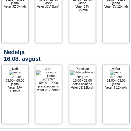
jasno
jasno
jasno
jasno
Veter JZ 3km/h
Veter JJV 5km/h
Veter JJV
Veter JV 12km/h
12km/h
Nedelja
16.08. avgust
Noč
Jutro
Popoldan
Večer
16°
|
20°
28°
|
33°
22°
|
28°
20°
|
32°
03:00 - 09:00
15:00 - 21:00
21:00 - 03:00
09:00 - 15:00
jasno
delno oblačno
jasno
pretežno jasno
Veter JJV
Veter JZ 12km/h
Veter J 12km/h
Veter JJV 8km/h
12km/h