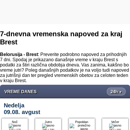
7-dnevna vremenska napoved za kraj
Brest
Belorusija - Brest
: Preverite podrobno napoved za prihodnjih
7 dni. Spodaj je prikazano današnje vreme v kraju Brest s
podatki za štiri različna obdobja dneva. Vas zanima, kakšno bo
vreme jutri? Poleg današnjih podatkov je na voljo tudi napoved
za jutrišnji dan ter pregled vremenskih obetov za celoten teden
v kraju Brest.
VREME DANES
24h
▼
Nedelja
09.08. avgust
Noč
Jutro
Popoldan
Večer
12°
|
17°
18°
|
23°
15°
|
19°