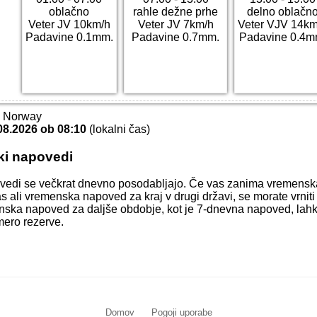
oblačno
rahle dežne prhe
delno oblačn
Veter JV 10km/h
Veter JV 7km/h
Veter VJV 14km
Padavine 0.1mm.
Padavine 0.7mm.
Padavine 0.4m
T Norway
08.2026 ob 08:10
(lokalni čas)
ki napovedi
vedi se večkrat dnevno posodabljajo. Če vas zanima vremens
s ali vremenska napoved za kraj v drugi državi, se morate vrnit
menska napoved za daljše obdobje, kot je 7-dnevna napoved, lahk
mero rezerve.
Domov
Pogoji uporabe