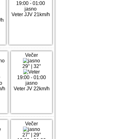
19:00 - 01:00
jasno
Veter JJV 21km/h
/h
Večer
29°
|
32°
0
19:00 - 01:00
o
jasno
m/h
Veter JV 22km/h
Večer
27°
|
29°