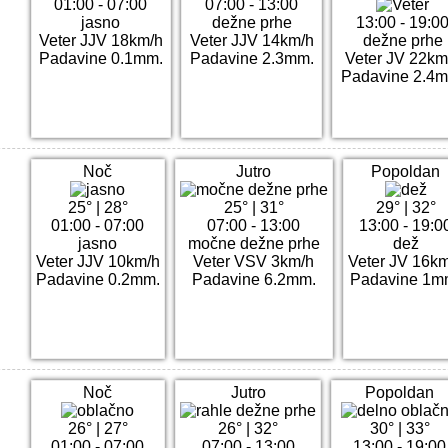
01:00 - 07:00
07:00 - 13:00
jasno
dežne prhe
13:00 - 19:0
Veter JJV 18km/h
Veter JJV 14km/h
dežne prhe
Padavine 0.1mm.
Padavine 2.3mm.
Veter JV 22km
Padavine 2.4
Noč
Jutro
Popoldan
25°
|
28°
25°
|
31°
29°
|
32°
01:00 - 07:00
07:00 - 13:00
13:00 - 19:0
jasno
močne dežne prhe
dež
Veter JJV 10km/h
Veter VSV 3km/h
Veter JV 16k
Padavine 0.2mm.
Padavine 6.2mm.
Padavine 1m
Noč
Jutro
Popoldan
26°
|
27°
26°
|
32°
30°
|
33°
01:00 - 07:00
07:00 - 13:00
13:00 - 19:00