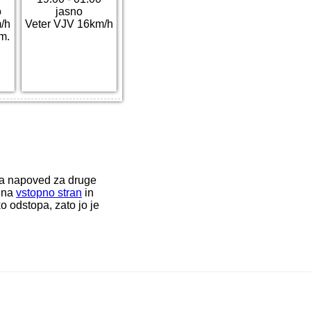
o
jasno
/h
Veter VJV 16km/h
m.
ka napoved za druge
i na
vstopno stran
in
o odstopa, zato jo je