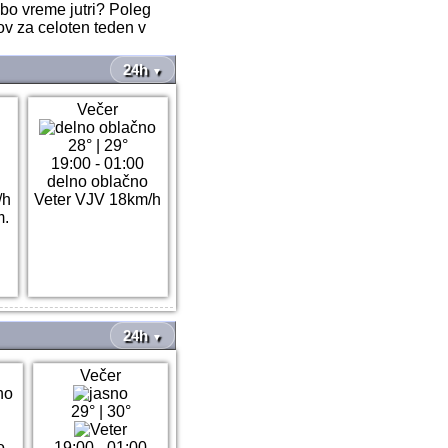
 bo vreme jutri? Poleg
ov za celoten teden v
24h
▼
Večer
28°
|
29°
19:00 - 01:00
delno oblačno
/h
Veter VJV 18km/h
m.
24h
▼
Večer
29°
|
30°
o
19:00 - 01:00