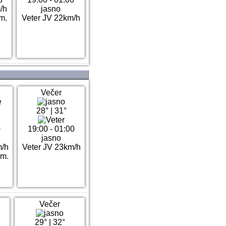
/h
jasno
m.
Veter JV 22km/h
Večer
28°
|
31°
0
19:00 - 01:00
jasno
m/h
Veter JV 23km/h
mm.
Večer
29°
|
32°