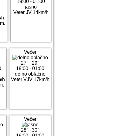
19:00 - 01:00
0
jasno
Veter JV 14km/h
/h
mm.
Večer
27°
|
29°
0
19:00 - 01:00
delno oblačno
m/h
Veter VJV 17km/h
m.
Večer
28°
|
30°
19:00 - 01:00