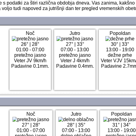
e s podatki za štiri različna obdobja dneva. Vas zanima, kakšno
 voljo tudi napoved za jutrišnji dan ter pregled vremenskih obet
Noč
Jutro
Popoldan
26°
|
28°
27°
|
33°
30°
|
33°
01:00 - 07:00
07:00 - 13:00
13:00 - 19:00
pretežno jasno
pretežno jasno
dežne prhe
Veter JV 9km/h
Veter J 4km/h
Veter VJV 15km
Padavine 0.1mm.
Padavine 0.4mm.
Padavine 2.7m
Noč
Jutro
Popoldan
27°
|
28°
28°
|
35°
31°
|
34°
01:00 - 07:00
07:00 - 13:00
13:00 - 19:00
pretežno jasno
delno oblačno
pretežno jasn