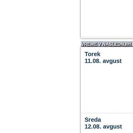
VREME V NASLEDNJIH
Torek
11.08. avgust
Sreda
12.08. avgust