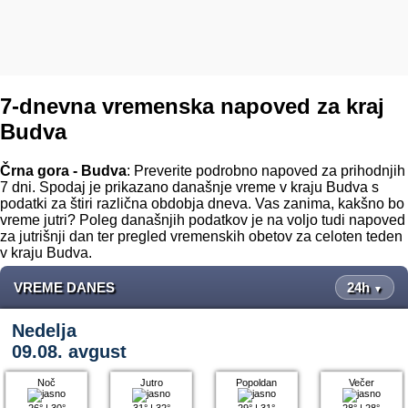
7-dnevna vremenska napoved za kraj
Budva
Črna gora - Budva
: Preverite podrobno napoved za prihodnjih
7 dni. Spodaj je prikazano današnje vreme v kraju Budva s
podatki za štiri različna obdobja dneva. Vas zanima, kakšno bo
vreme jutri? Poleg današnjih podatkov je na voljo tudi napoved
za jutrišnji dan ter pregled vremenskih obetov za celoten teden
v kraju Budva.
VREME DANES
24h
▼
Nedelja
09.08. avgust
Noč
Jutro
Popoldan
Večer
26°
|
30°
31°
|
32°
29°
|
31°
28°
|
28°