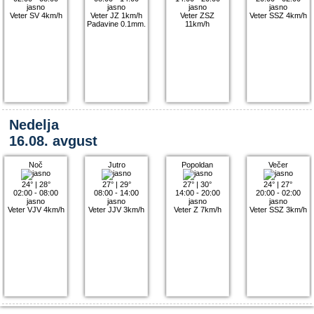
jasno
jasno
jasno
jasno
Veter SV 4km/h
Veter JZ 1km/h
Veter ZSZ
Veter SSZ 4km/h
Padavine 0.1mm.
11km/h
Nedelja
16.08. avgust
Noč
Jutro
Popoldan
Večer
24°
|
28°
27°
|
29°
27°
|
30°
24°
|
27°
02:00 - 08:00
08:00 - 14:00
14:00 - 20:00
20:00 - 02:00
jasno
jasno
jasno
jasno
Veter VJV 4km/h
Veter JJV 3km/h
Veter Z 7km/h
Veter SSZ 3km/h