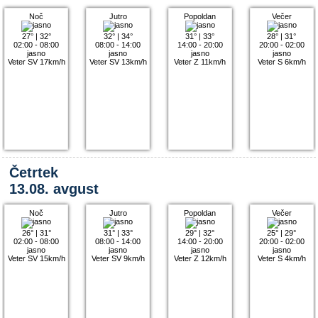
Noč
Jutro
Popoldan
Večer
27°
|
32°
32°
|
34°
31°
|
33°
28°
|
31°
02:00 - 08:00
08:00 - 14:00
14:00 - 20:00
20:00 - 02:00
jasno
jasno
jasno
jasno
Veter SV 17km/h
Veter SV 13km/h
Veter Z 11km/h
Veter S 6km/h
Četrtek
13.08. avgust
Noč
Jutro
Popoldan
Večer
26°
|
31°
31°
|
33°
29°
|
32°
25°
|
29°
02:00 - 08:00
08:00 - 14:00
14:00 - 20:00
20:00 - 02:00
jasno
jasno
jasno
jasno
Veter SV 15km/h
Veter SV 9km/h
Veter Z 12km/h
Veter S 4km/h