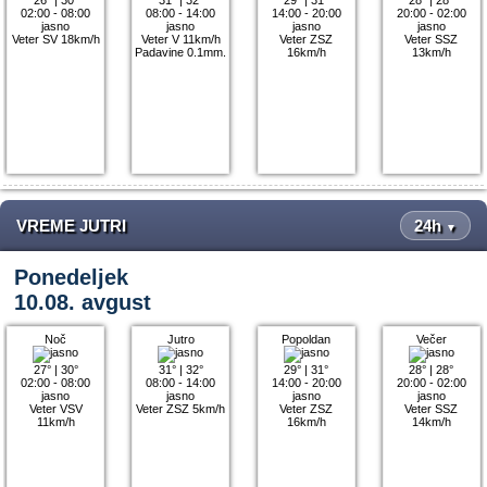
02:00 - 08:00
08:00 - 14:00
14:00 - 20:00
20:00 - 02:00
jasno
jasno
jasno
jasno
Veter SV 18km/h
Veter V 11km/h
Veter ZSZ
Veter SSZ
Padavine 0.1mm.
16km/h
13km/h
VREME JUTRI
24h
▼
Ponedeljek
10.08. avgust
Noč
Jutro
Popoldan
Večer
27°
|
30°
31°
|
32°
29°
|
31°
28°
|
28°
02:00 - 08:00
08:00 - 14:00
14:00 - 20:00
20:00 - 02:00
jasno
jasno
jasno
jasno
Veter VSV
Veter ZSZ 5km/h
Veter ZSZ
Veter SSZ
11km/h
16km/h
14km/h