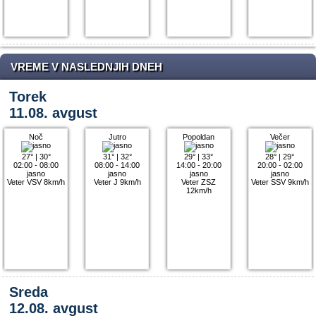
VREME V NASLEDNJIH DNEH
Torek
11.08. avgust
Noč
Jutro
Popoldan
Večer
27°
|
30°
31°
|
32°
29°
|
33°
28°
|
29°
02:00 - 08:00
08:00 - 14:00
14:00 - 20:00
20:00 - 02:00
jasno
jasno
jasno
jasno
Veter VSV 8km/h
Veter J 9km/h
Veter ZSZ
Veter SSV 9km/h
12km/h
Sreda
12.08. avgust