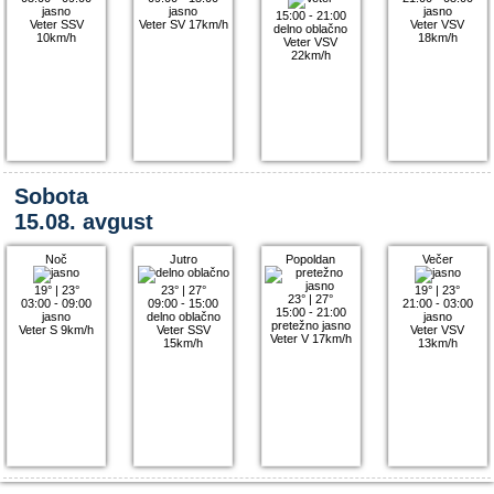
jasno
jasno
jasno
15:00 - 21:00
Veter SSV
Veter SV 17km/h
Veter VSV
delno oblačno
10km/h
18km/h
Veter VSV
22km/h
Sobota
15.08. avgust
Noč
Jutro
Popoldan
Večer
19°
|
23°
23°
|
27°
19°
|
23°
23°
|
27°
03:00 - 09:00
09:00 - 15:00
21:00 - 03:00
15:00 - 21:00
jasno
delno oblačno
jasno
pretežno jasno
Veter S 9km/h
Veter SSV
Veter VSV
Veter V 17km/h
15km/h
13km/h