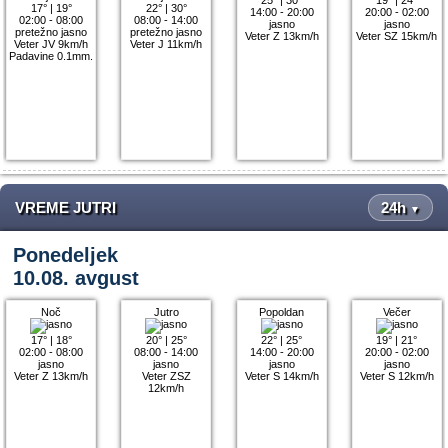
17°
|
19°
22°
|
30°
14:00 - 20:00
20:00 - 02:00
02:00 - 08:00
08:00 - 14:00
jasno
jasno
pretežno jasno
pretežno jasno
Veter Z 13km/h
Veter SZ 15km/h
Veter JV 9km/h
Veter J 11km/h
Padavine 0.1mm.
VREME JUTRI
24h
▼
Ponedeljek
10.08. avgust
Noč
Jutro
Popoldan
Večer
17°
|
18°
20°
|
25°
22°
|
25°
19°
|
21°
02:00 - 08:00
08:00 - 14:00
14:00 - 20:00
20:00 - 02:00
jasno
jasno
jasno
jasno
Veter Z 13km/h
Veter ZSZ
Veter S 14km/h
Veter S 12km/h
12km/h