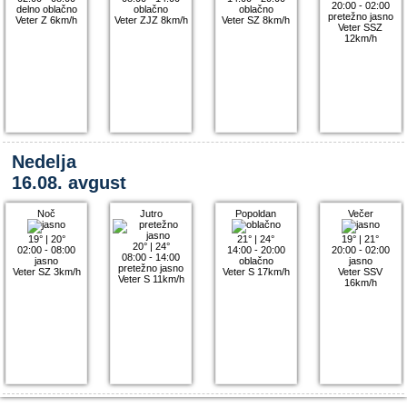
20:00 - 02:00
delno oblačno
oblačno
oblačno
pretežno jasno
Veter Z 6km/h
Veter ZJZ 8km/h
Veter SZ 8km/h
Veter SSZ
12km/h
Nedelja
16.08. avgust
Noč
Jutro
Popoldan
Večer
19°
|
20°
21°
|
24°
19°
|
21°
20°
|
24°
02:00 - 08:00
14:00 - 20:00
20:00 - 02:00
08:00 - 14:00
jasno
oblačno
jasno
pretežno jasno
Veter SZ 3km/h
Veter S 17km/h
Veter SSV
Veter S 11km/h
16km/h