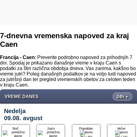
7-dnevna vremenska napoved za kraj
Caen
Francija - Caen
: Preverite podrobno napoved za prihodnjih 7
dni. Spodaj je prikazano današnje vreme v kraju Caen s
podatki za štiri različna obdobja dneva. Vas zanima, kakšno bo
vreme jutri? Poleg današnjih podatkov je na voljo tudi napoved
za jutrišnji dan ter pregled vremenskih obetov za celoten teden
v kraju Caen.
VREME DANES
24h
▼
Nedelja
09.08. avgust
Noč
Jutro
Popoldan
Večer
25°
|
30°
19°
|
24°