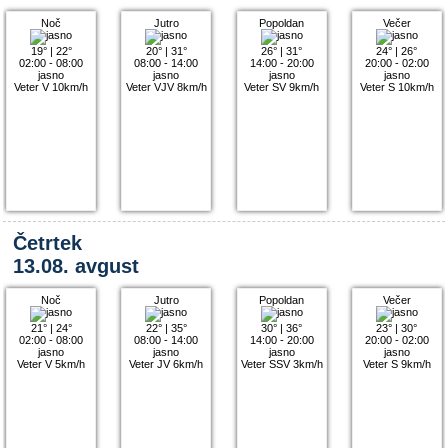
Noč
Jutro
Popoldan
Večer
19°
|
22°
20°
|
31°
26°
|
31°
24°
|
26°
02:00 - 08:00
08:00 - 14:00
14:00 - 20:00
20:00 - 02:00
jasno
jasno
jasno
jasno
Veter V 10km/h
Veter VJV 8km/h
Veter SV 9km/h
Veter S 10km/h
Četrtek
13.08. avgust
Noč
Jutro
Popoldan
Večer
21°
|
24°
22°
|
35°
30°
|
36°
23°
|
30°
02:00 - 08:00
08:00 - 14:00
14:00 - 20:00
20:00 - 02:00
jasno
jasno
jasno
jasno
Veter V 5km/h
Veter JV 6km/h
Veter SSV 3km/h
Veter S 9km/h