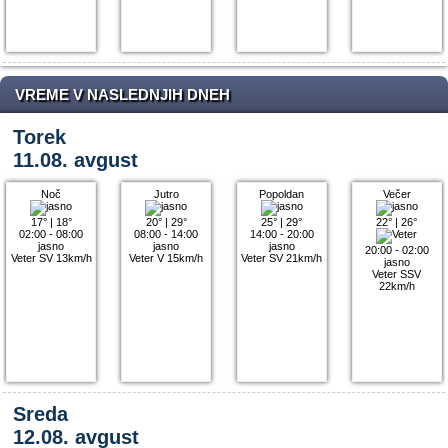
VREME V NASLEDNJIH DNEH
Torek
11.08. avgust
Noč
Jutro
Popoldan
Večer
17°
|
18°
20°
|
29°
25°
|
29°
22°
|
26°
02:00 - 08:00
08:00 - 14:00
14:00 - 20:00
jasno
jasno
jasno
20:00 - 02:00
Veter SV 13km/h
Veter V 15km/h
Veter SV 21km/h
jasno
Veter SSV
22km/h
Sreda
12.08. avgust