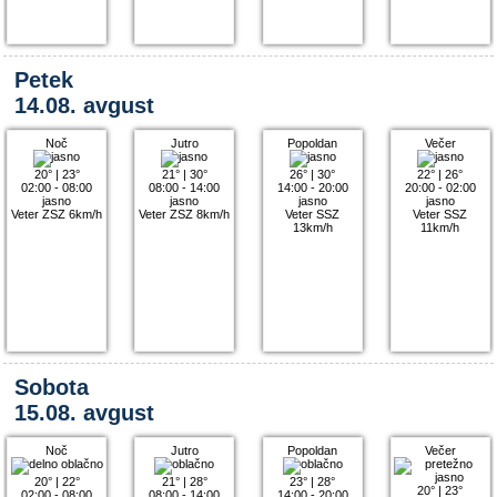
Petek
14.08. avgust
Noč
Jutro
Popoldan
Večer
20°
|
23°
21°
|
30°
26°
|
30°
22°
|
26°
02:00 - 08:00
08:00 - 14:00
14:00 - 20:00
20:00 - 02:00
jasno
jasno
jasno
jasno
Veter ZSZ 6km/h
Veter ZSZ 8km/h
Veter SSZ
Veter SSZ
13km/h
11km/h
Sobota
15.08. avgust
Noč
Jutro
Popoldan
Večer
20°
|
22°
21°
|
28°
23°
|
28°
20°
|
23°
02:00 - 08:00
08:00 - 14:00
14:00 - 20:00