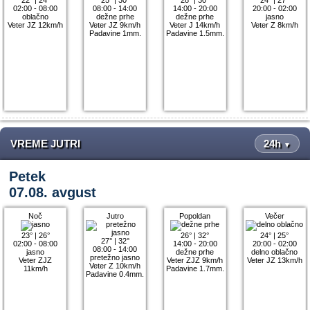
02:00 - 08:00
08:00 - 14:00
14:00 - 20:00
20:00 - 02:00
oblačno
dežne prhe
dežne prhe
jasno
Veter JZ 12km/h
Veter JZ 9km/h
Veter J 14km/h
Veter Z 8km/h
Padavine 1mm.
Padavine 1.5mm.
VREME JUTRI
24h
▼
Petek
07.08. avgust
Noč
Jutro
Popoldan
Večer
23°
|
26°
26°
|
32°
24°
|
25°
27°
|
32°
02:00 - 08:00
14:00 - 20:00
20:00 - 02:00
08:00 - 14:00
jasno
dežne prhe
delno oblačno
pretežno jasno
Veter ZJZ
Veter ZJZ 9km/h
Veter JZ 13km/h
Veter Z 10km/h
11km/h
Padavine 1.7mm.
Padavine 0.4mm.