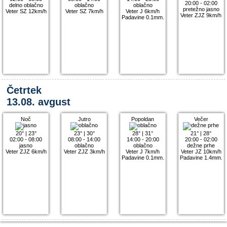
20:00 - 02:00
delno oblačno
oblačno
oblačno
pretežno jasno
Veter SZ 12km/h
Veter SZ 7km/h
Veter J 6km/h
Veter ZJZ 9km/h
Padavine 0.1mm.
Četrtek
13.08. avgust
Noč
Jutro
Popoldan
Večer
20°
|
23°
23°
|
30°
28°
|
31°
21°
|
28°
02:00 - 08:00
08:00 - 14:00
14:00 - 20:00
20:00 - 02:00
jasno
oblačno
oblačno
dežne prhe
Veter ZJZ 6km/h
Veter ZJZ 3km/h
Veter J 7km/h
Veter JZ 10km/h
Padavine 0.1mm.
Padavine 1.4mm.