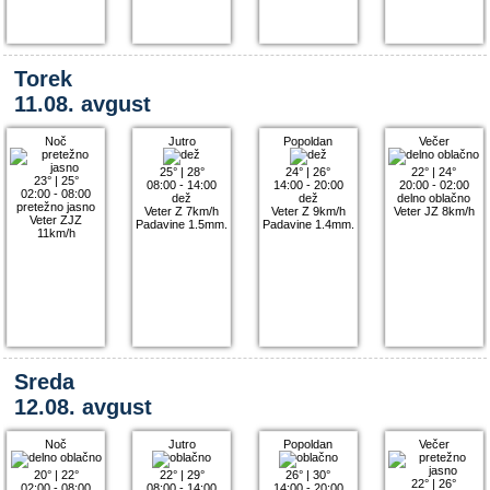
Torek
11.08. avgust
Noč
Jutro
Popoldan
Večer
25°
|
28°
24°
|
26°
22°
|
24°
23°
|
25°
08:00 - 14:00
14:00 - 20:00
20:00 - 02:00
02:00 - 08:00
dež
dež
delno oblačno
pretežno jasno
Veter Z 7km/h
Veter Z 9km/h
Veter JZ 8km/h
Veter ZJZ
Padavine 1.5mm.
Padavine 1.4mm.
11km/h
Sreda
12.08. avgust
Noč
Jutro
Popoldan
Večer
20°
|
22°
22°
|
29°
26°
|
30°
22°
|
26°
02:00 - 08:00
08:00 - 14:00
14:00 - 20:00