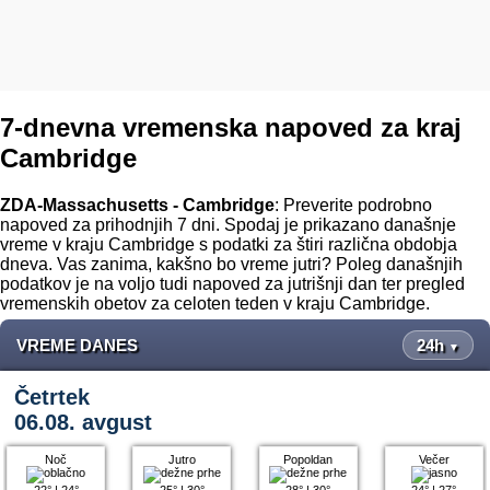
7-dnevna vremenska napoved za kraj
Cambridge
ZDA-Massachusetts - Cambridge
: Preverite podrobno
napoved za prihodnjih 7 dni. Spodaj je prikazano današnje
vreme v kraju Cambridge s podatki za štiri različna obdobja
dneva. Vas zanima, kakšno bo vreme jutri? Poleg današnjih
podatkov je na voljo tudi napoved za jutrišnji dan ter pregled
vremenskih obetov za celoten teden v kraju Cambridge.
VREME DANES
24h
▼
Četrtek
06.08. avgust
Noč
Jutro
Popoldan
Večer
22°
|
24°
25°
|
30°
28°
|
30°
24°
|
27°