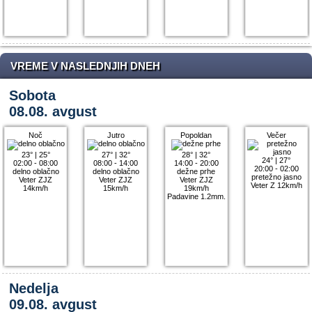
VREME V NASLEDNJIH DNEH
Sobota
08.08. avgust
Noč
Jutro
Popoldan
Večer
23°
|
25°
27°
|
32°
28°
|
32°
24°
|
27°
02:00 - 08:00
08:00 - 14:00
14:00 - 20:00
20:00 - 02:00
delno oblačno
delno oblačno
dežne prhe
pretežno jasno
Veter ZJZ
Veter ZJZ
Veter ZJZ
Veter Z 12km/h
14km/h
15km/h
19km/h
Padavine 1.2mm.
Nedelja
09.08. avgust