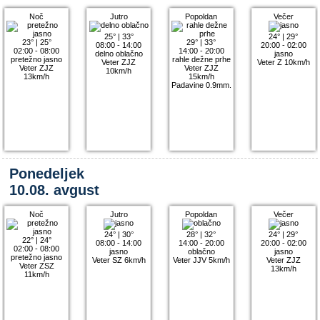
Noč
Jutro
Popoldan
Večer
25°
|
33°
24°
|
29°
23°
|
25°
29°
|
33°
08:00 - 14:00
20:00 - 02:00
02:00 - 08:00
14:00 - 20:00
delno oblačno
jasno
pretežno jasno
rahle dežne prhe
Veter ZJZ
Veter Z 10km/h
Veter ZJZ
Veter ZJZ
10km/h
13km/h
15km/h
Padavine 0.9mm.
Ponedeljek
10.08. avgust
Noč
Jutro
Popoldan
Večer
24°
|
30°
28°
|
32°
24°
|
29°
22°
|
24°
08:00 - 14:00
14:00 - 20:00
20:00 - 02:00
02:00 - 08:00
jasno
oblačno
jasno
pretežno jasno
Veter SZ 6km/h
Veter JJV 5km/h
Veter ZJZ
Veter ZSZ
13km/h
11km/h