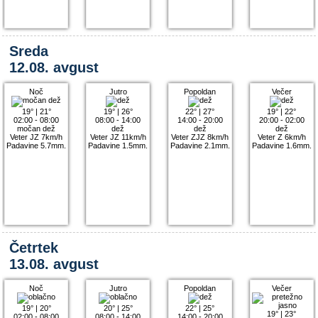
Sreda
12.08. avgust
Noč
Jutro
Popoldan
Večer
19°
|
21°
19°
|
26°
22°
|
27°
19°
|
22°
02:00 - 08:00
08:00 - 14:00
14:00 - 20:00
20:00 - 02:00
močan dež
dež
dež
dež
Veter JZ 7km/h
Veter JZ 11km/h
Veter ZJZ 8km/h
Veter Z 6km/h
Padavine 5.7mm.
Padavine 1.5mm.
Padavine 2.1mm.
Padavine 1.6mm.
Četrtek
13.08. avgust
Noč
Jutro
Popoldan
Večer
19°
|
20°
20°
|
25°
22°
|
25°
19°
|
23°
02:00 - 08:00
08:00 - 14:00
14:00 - 20:00