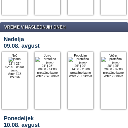
VREME V NASLEDNJIH DNEH
Nedelja
09.08. avgust
Noč
Jutro
Popoldan
Večer
19°
|
21°
21°
|
28°
26°
|
29°
20°
|
25°
02:00 - 08:00
08:00 - 14:00
14:00 - 20:00
20:00 - 02:00
jasno
pretežno jasno
pretežno jasno
pretežno jasno
Veter ZJZ
Veter ZSZ 7km/h
Veter ZJZ 9km/h
Veter Z 8km/h
12km/h
Ponedeljek
10.08. avgust