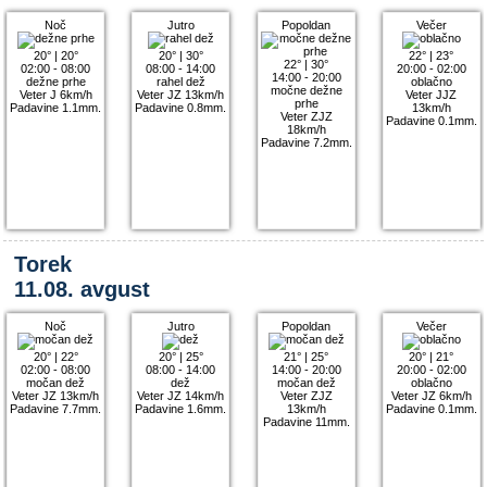
Noč
Jutro
Popoldan
Večer
20°
|
20°
20°
|
30°
22°
|
23°
22°
|
30°
02:00 - 08:00
08:00 - 14:00
20:00 - 02:00
14:00 - 20:00
dežne prhe
rahel dež
oblačno
močne dežne
Veter J 6km/h
Veter JZ 13km/h
Veter JJZ
prhe
Padavine 1.1mm.
Padavine 0.8mm.
13km/h
Veter ZJZ
Padavine 0.1mm.
18km/h
Padavine 7.2mm.
Torek
11.08. avgust
Noč
Jutro
Popoldan
Večer
20°
|
22°
20°
|
25°
21°
|
25°
20°
|
21°
02:00 - 08:00
08:00 - 14:00
14:00 - 20:00
20:00 - 02:00
močan dež
dež
močan dež
oblačno
Veter JZ 13km/h
Veter JZ 14km/h
Veter ZJZ
Veter JZ 6km/h
Padavine 7.7mm.
Padavine 1.6mm.
13km/h
Padavine 0.1mm.
Padavine 11mm.