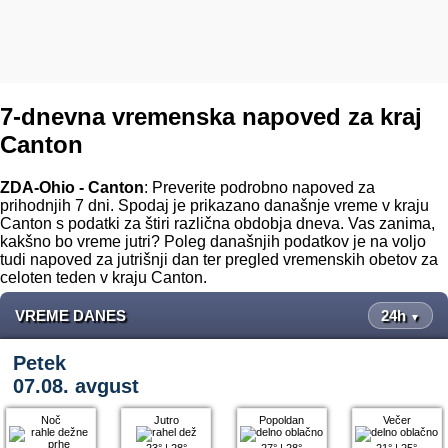
7-dnevna vremenska napoved za kraj
Canton
ZDA-Ohio - Canton
: Preverite podrobno napoved za
prihodnjih 7 dni. Spodaj je prikazano današnje vreme v kraju
Canton s podatki za štiri različna obdobja dneva. Vas zanima,
kakšno bo vreme jutri? Poleg današnjih podatkov je na voljo
tudi napoved za jutrišnji dan ter pregled vremenskih obetov za
celoten teden v kraju Canton.
VREME DANES
24h
▼
Petek
07.08. avgust
Noč
Jutro
Popoldan
Večer
23°
|
28°
27°
|
28°
21°
|
25°