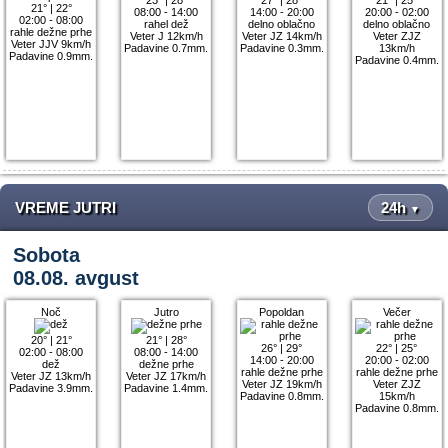
21°
|
22°
08:00 - 14:00
14:00 - 20:00
20:00 - 02:00
02:00 - 08:00
rahel dež
delno oblačno
delno oblačno
rahle dežne prhe
Veter J 12km/h
Veter JZ 14km/h
Veter ZJZ
Veter JJV 9km/h
Padavine 0.7mm.
Padavine 0.3mm.
13km/h
Padavine 0.9mm.
Padavine 0.4mm.
VREME JUTRI
24h
▼
Sobota
08.08. avgust
Noč
Jutro
Popoldan
Večer
20°
|
21°
21°
|
28°
26°
|
29°
22°
|
25°
02:00 - 08:00
08:00 - 14:00
14:00 - 20:00
20:00 - 02:00
dež
dežne prhe
rahle dežne prhe
rahle dežne prhe
Veter JZ 13km/h
Veter JZ 17km/h
Veter JZ 19km/h
Veter ZJZ
Padavine 3.9mm.
Padavine 1.4mm.
Padavine 0.8mm.
15km/h
Padavine 0.8mm.