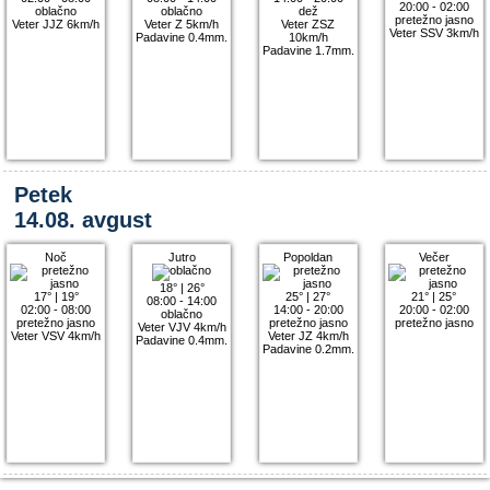
20:00 - 02:00
oblačno
oblačno
dež
pretežno jasno
Veter JJZ 6km/h
Veter Z 5km/h
Veter ZSZ
Veter SSV 3km/h
Padavine 0.4mm.
10km/h
Padavine 1.7mm.
Petek
14.08. avgust
Noč
Jutro
Popoldan
Večer
18°
|
26°
17°
|
19°
25°
|
27°
21°
|
25°
08:00 - 14:00
02:00 - 08:00
14:00 - 20:00
20:00 - 02:00
oblačno
pretežno jasno
pretežno jasno
pretežno jasno
Veter VJV 4km/h
Veter VSV 4km/h
Veter JZ 4km/h
Padavine 0.4mm.
Padavine 0.2mm.