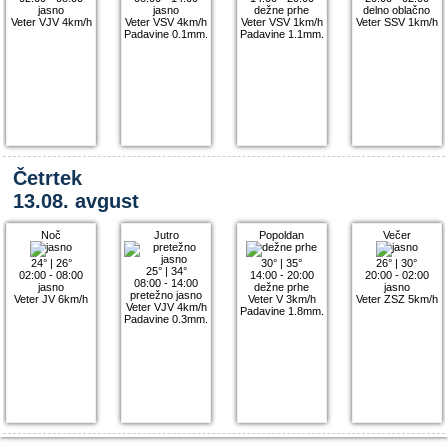
jasno
jasno
dežne prhe
delno oblačno
Veter VJV 4km/h
Veter VSV 4km/h
Veter VSV 1km/h
Veter SSV 1km/h
Padavine 0.1mm.
Padavine 1.1mm.
Četrtek
13.08. avgust
Noč
Jutro
Popoldan
Večer
24°
|
26°
30°
|
35°
26°
|
30°
25°
|
34°
02:00 - 08:00
14:00 - 20:00
20:00 - 02:00
08:00 - 14:00
jasno
dežne prhe
jasno
pretežno jasno
Veter JV 6km/h
Veter V 3km/h
Veter ZSZ 5km/h
Veter VJV 4km/h
Padavine 1.8mm.
Padavine 0.3mm.