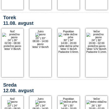
Torek
11.08. avgust
Noč
Jutro
Popoldan
Večer
25°
|
33°
24°
|
26°
30°
|
34°
24°
|
30°
08:00 - 14:00
02:00 - 08:00
14:00 - 20:00
20:00 - 02:00
jasno
pretežno jasno
rahle dežne prhe
pretežno jasno
Veter V 6km/h
Veter V 8km/h
Veter V 4km/h
Veter VJV 6km/h
Padavine 0.6mm.
Padavine 0.1mm.
Sreda
12.08. avgust
Noč
Jutro
Popoldan
Večer
23°
|
24°
24°
|
34°
30°
|
35°
26°
|
30°
02:00 - 08:00
08:00 - 14:00
14:00 - 20:00
20:00 - 02:00