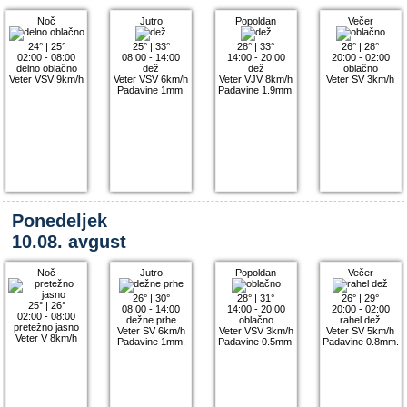
Noč
Jutro
Popoldan
Večer
24°
|
25°
25°
|
33°
28°
|
33°
26°
|
28°
02:00 - 08:00
08:00 - 14:00
14:00 - 20:00
20:00 - 02:00
delno oblačno
dež
dež
oblačno
Veter VSV 9km/h
Veter VSV 6km/h
Veter VJV 8km/h
Veter SV 3km/h
Padavine 1mm.
Padavine 1.9mm.
Ponedeljek
10.08. avgust
Noč
Jutro
Popoldan
Večer
26°
|
30°
28°
|
31°
26°
|
29°
25°
|
26°
08:00 - 14:00
14:00 - 20:00
20:00 - 02:00
02:00 - 08:00
dežne prhe
oblačno
rahel dež
pretežno jasno
Veter SV 6km/h
Veter VSV 3km/h
Veter SV 5km/h
Veter V 8km/h
Padavine 1mm.
Padavine 0.5mm.
Padavine 0.8mm.