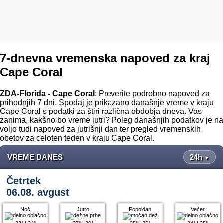
7-dnevna vremenska napoved za kraj
Cape Coral
ZDA-Florida - Cape Coral
: Preverite podrobno napoved za
prihodnjih 7 dni. Spodaj je prikazano današnje vreme v kraju
Cape Coral s podatki za štiri različna obdobja dneva. Vas
zanima, kakšno bo vreme jutri? Poleg današnjih podatkov je na
voljo tudi napoved za jutrišnji dan ter pregled vremenskih
obetov za celoten teden v kraju Cape Coral.
VREME DANES
24h
▼
Četrtek
06.08. avgust
Noč
Jutro
Popoldan
Večer
23°
|
24°
27°
|
30°
25°
|
26°
24°
|
25°