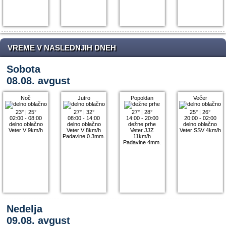
VREME V NASLEDNJIH DNEH
Sobota
08.08. avgust
Noč
Jutro
Popoldan
Večer
23°
|
25°
27°
|
32°
27°
|
28°
25°
|
26°
02:00 - 08:00
08:00 - 14:00
14:00 - 20:00
20:00 - 02:00
delno oblačno
delno oblačno
dežne prhe
delno oblačno
Veter V 9km/h
Veter V 8km/h
Veter JJZ
Veter SSV 4km/h
Padavine 0.3mm.
11km/h
Padavine 4mm.
Nedelja
09.08. avgust