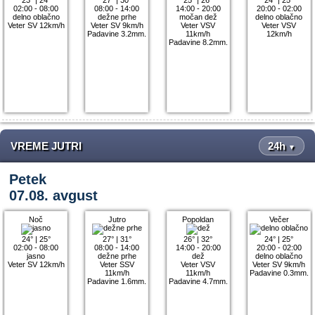
02:00 - 08:00
08:00 - 14:00
14:00 - 20:00
20:00 - 02:00
delno oblačno
dežne prhe
močan dež
delno oblačno
Veter SV 12km/h
Veter SV 9km/h
Veter VSV
Veter VSV
Padavine 3.2mm.
11km/h
12km/h
Padavine 8.2mm.
VREME JUTRI
24h
▼
Petek
07.08. avgust
Noč
Jutro
Popoldan
Večer
24°
|
25°
27°
|
31°
26°
|
32°
24°
|
25°
02:00 - 08:00
08:00 - 14:00
14:00 - 20:00
20:00 - 02:00
jasno
dežne prhe
dež
delno oblačno
Veter SV 12km/h
Veter SSV
Veter VSV
Veter SV 9km/h
11km/h
11km/h
Padavine 0.3mm.
Padavine 1.6mm.
Padavine 4.7mm.