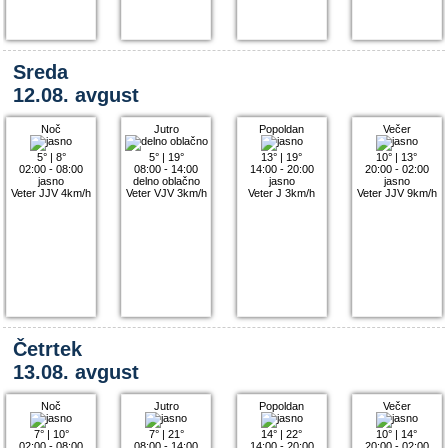
Sreda
12.08. avgust
Noč
Jutro
Popoldan
Večer
5°
|
8°
5°
|
19°
13°
|
19°
10°
|
13°
02:00 - 08:00
08:00 - 14:00
14:00 - 20:00
20:00 - 02:00
jasno
delno oblačno
jasno
jasno
Veter JJV 4km/h
Veter VJV 3km/h
Veter J 3km/h
Veter JJV 9km/h
Četrtek
13.08. avgust
Noč
Jutro
Popoldan
Večer
7°
|
10°
7°
|
21°
14°
|
22°
10°
|
14°
02:00 - 08:00
08:00 - 14:00
14:00 - 20:00
20:00 - 02:00