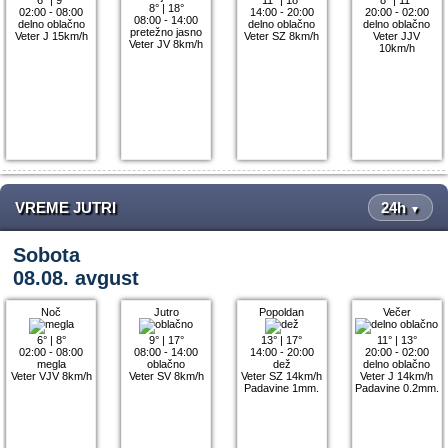
8°
|
18°
02:00 - 08:00
14:00 - 20:00
20:00 - 02:00
08:00 - 14:00
delno oblačno
delno oblačno
delno oblačno
pretežno jasno
Veter J 15km/h
Veter SZ 8km/h
Veter JJV
Veter JV 8km/h
10km/h
VREME JUTRI
24h
▼
Sobota
08.08. avgust
Noč
Jutro
Popoldan
Večer
6°
|
8°
9°
|
17°
13°
|
17°
11°
|
13°
02:00 - 08:00
08:00 - 14:00
14:00 - 20:00
20:00 - 02:00
megla
oblačno
dež
delno oblačno
Veter VJV 8km/h
Veter SV 8km/h
Veter SZ 14km/h
Veter J 14km/h
Padavine 1mm.
Padavine 0.2mm.