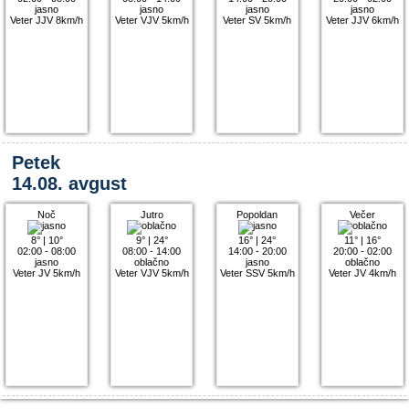
jasno
jasno
jasno
jasno
Veter JJV 8km/h
Veter VJV 5km/h
Veter SV 5km/h
Veter JJV 6km/h
Petek
14.08. avgust
Noč
Jutro
Popoldan
Večer
8°
|
10°
9°
|
24°
16°
|
24°
11°
|
16°
02:00 - 08:00
08:00 - 14:00
14:00 - 20:00
20:00 - 02:00
jasno
oblačno
jasno
oblačno
Veter JV 5km/h
Veter VJV 5km/h
Veter SSV 5km/h
Veter JV 4km/h