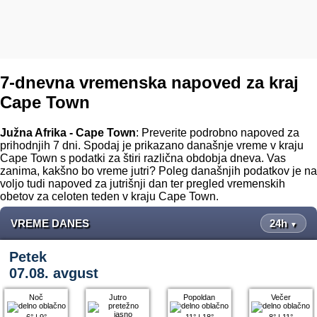
7-dnevna vremenska napoved za kraj
Cape Town
Južna Afrika - Cape Town
: Preverite podrobno napoved za
prihodnjih 7 dni. Spodaj je prikazano današnje vreme v kraju
Cape Town s podatki za štiri različna obdobja dneva. Vas
zanima, kakšno bo vreme jutri? Poleg današnjih podatkov je na
voljo tudi napoved za jutrišnji dan ter pregled vremenskih
obetov za celoten teden v kraju Cape Town.
VREME DANES
24h
▼
Petek
07.08. avgust
Noč
Jutro
Popoldan
Večer
6°
|
9°
11°
|
18°
8°
|
11°