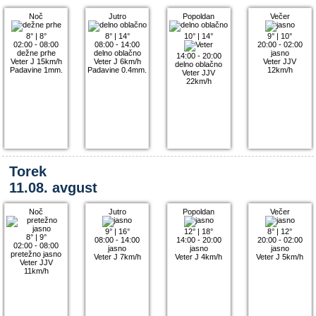
Noč
Jutro
Popoldan
Večer
8°
|
8°
8°
|
14°
10°
|
14°
9°
|
10°
02:00 - 08:00
08:00 - 14:00
20:00 - 02:00
dežne prhe
delno oblačno
jasno
14:00 - 20:00
Veter J 15km/h
Veter J 6km/h
Veter JJV
delno oblačno
Padavine 1mm.
Padavine 0.4mm.
12km/h
Veter JJV
22km/h
Torek
11.08. avgust
Noč
Jutro
Popoldan
Večer
9°
|
16°
12°
|
18°
8°
|
12°
8°
|
9°
08:00 - 14:00
14:00 - 20:00
20:00 - 02:00
02:00 - 08:00
jasno
jasno
jasno
pretežno jasno
Veter J 7km/h
Veter J 4km/h
Veter J 5km/h
Veter JJV
11km/h