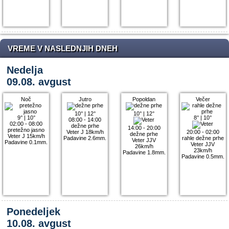
VREME V NASLEDNJIH DNEH
Nedelja
09.08. avgust
Noč
Jutro
Popoldan
Večer
10°
|
12°
10°
|
12°
9°
|
10°
8°
|
10°
08:00 - 14:00
02:00 - 08:00
dežne prhe
14:00 - 20:00
pretežno jasno
Veter J 18km/h
20:00 - 02:00
dežne prhe
Veter J 15km/h
Padavine 2.6mm.
rahle dežne prhe
Veter JJV
Padavine 0.1mm.
Veter JJV
26km/h
23km/h
Padavine 1.8mm.
Padavine 0.5mm.
Ponedeljek
10.08. avgust