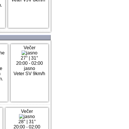
.
Večer
27°
|
31°
20:00 - 02:00
he
jasno
h
Veter SV 9km/h
m.
Večer
28°
|
31°
20:00 - 02:00