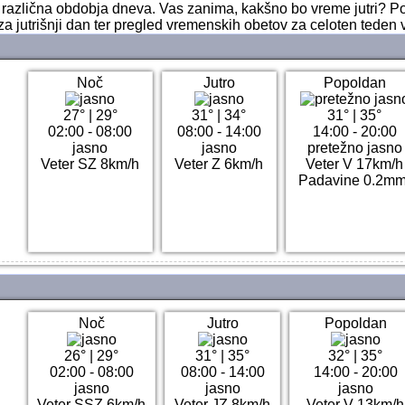
ri različna obdobja dneva. Vas zanima, kakšno bo vreme jutri? 
za jutrišnji dan ter pregled vremenskih obetov za celoten teden 
Noč
Jutro
Popoldan
27°
|
29°
31°
|
34°
31°
|
35°
02:00 - 08:00
08:00 - 14:00
14:00 - 20:00
jasno
jasno
pretežno jasno
Veter SZ 8km/h
Veter Z 6km/h
Veter V 17km/h
Padavine 0.2mm
Noč
Jutro
Popoldan
26°
|
29°
31°
|
35°
32°
|
35°
02:00 - 08:00
08:00 - 14:00
14:00 - 20:00
jasno
jasno
jasno
Veter SSZ 6km/h
Veter JZ 8km/h
Veter V 13km/h