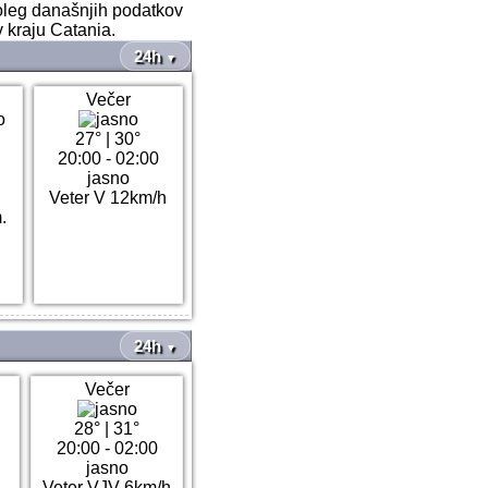
Poleg današnjih podatkov
v kraju Catania.
24h
▼
Večer
27°
|
30°
20:00 - 02:00
jasno
Veter V 12km/h
.
24h
▼
Večer
28°
|
31°
20:00 - 02:00
jasno
Veter VJV 6km/h