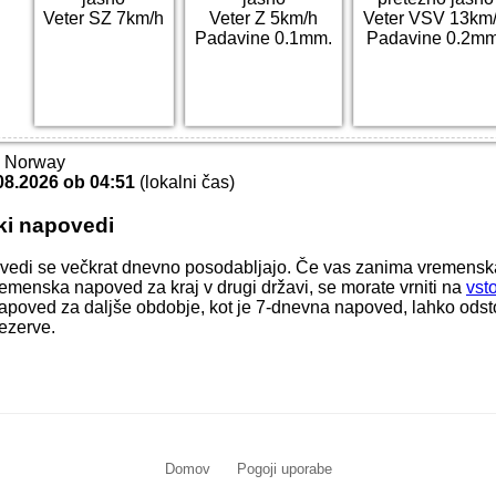
Veter SZ 7km/h
Veter Z 5km/h
Veter VSV 13km
Padavine 0.1mm.
Padavine 0.2mm
T Norway
08.2026 ob 04:51
(lokalni čas)
ki napovedi
vedi se večkrat dnevno posodabljajo. Če vas zanima vremens
i vremenska napoved za kraj v drugi državi, se morate vrniti na
vst
apoved za daljše obdobje, kot je 7-dnevna napoved, lahko odstop
ezerve.
Domov
Pogoji uporabe