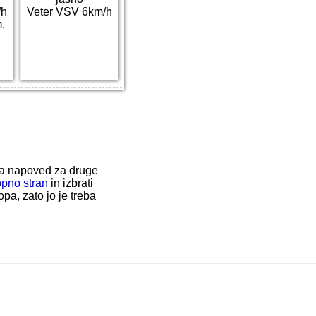
/h
Veter VSV 6km/h
.
ka napoved za druge
opno stran
in izbrati
a, zato jo je treba