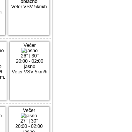
oblačno
Veter VSV 5km/h
m.
Večer
26°
|
30°
0
20:00 - 02:00
o
jasno
/h
Veter VSV 5km/h
mm.
Večer
27°
|
30°
20:00 - 02:00
jasno