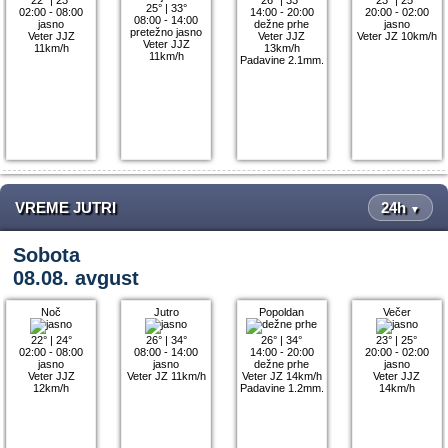
25°
|
33°
02:00 - 08:00
14:00 - 20:00
20:00 - 02:00
08:00 - 14:00
jasno
dežne prhe
jasno
pretežno jasno
Veter JJZ
Veter JJZ
Veter JZ 10km/h
Veter JJZ
11km/h
13km/h
11km/h
Padavine 2.1mm.
VREME JUTRI
24h
▼
Sobota
08.08. avgust
Noč
Jutro
Popoldan
Večer
22°
|
24°
26°
|
34°
26°
|
34°
23°
|
25°
02:00 - 08:00
08:00 - 14:00
14:00 - 20:00
20:00 - 02:00
jasno
jasno
dežne prhe
jasno
Veter JJZ
Veter JZ 11km/h
Veter JZ 14km/h
Veter JJZ
12km/h
Padavine 1.2mm.
14km/h