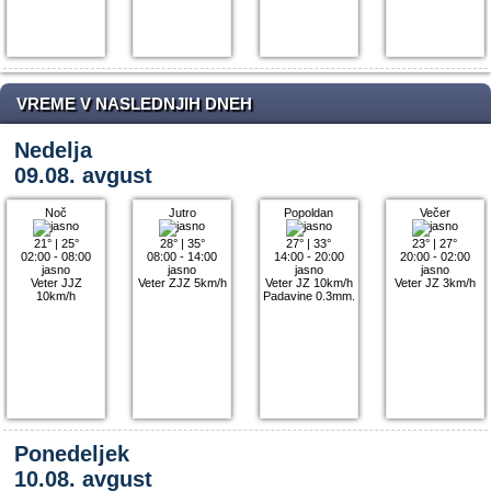
VREME V NASLEDNJIH DNEH
Nedelja
09.08. avgust
Noč
Jutro
Popoldan
Večer
21°
|
25°
28°
|
35°
27°
|
33°
23°
|
27°
02:00 - 08:00
08:00 - 14:00
14:00 - 20:00
20:00 - 02:00
jasno
jasno
jasno
jasno
Veter JJZ
Veter ZJZ 5km/h
Veter JZ 10km/h
Veter JZ 3km/h
10km/h
Padavine 0.3mm.
Ponedeljek
10.08. avgust