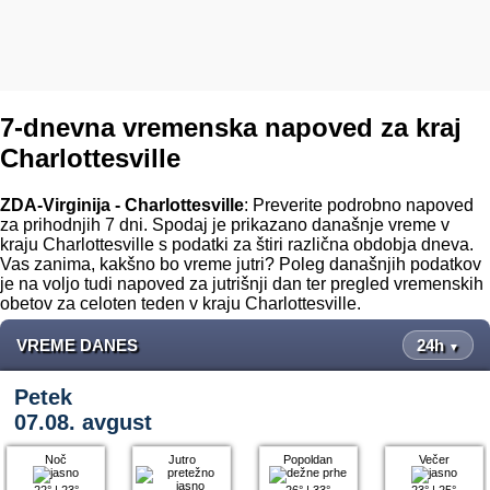
7-dnevna vremenska napoved za kraj
Charlottesville
ZDA-Virginija - Charlottesville
: Preverite podrobno napoved
za prihodnjih 7 dni. Spodaj je prikazano današnje vreme v
kraju Charlottesville s podatki za štiri različna obdobja dneva.
Vas zanima, kakšno bo vreme jutri? Poleg današnjih podatkov
je na voljo tudi napoved za jutrišnji dan ter pregled vremenskih
obetov za celoten teden v kraju Charlottesville.
VREME DANES
24h
▼
Petek
07.08. avgust
Noč
Jutro
Popoldan
Večer
22°
|
23°
26°
|
33°
23°
|
25°