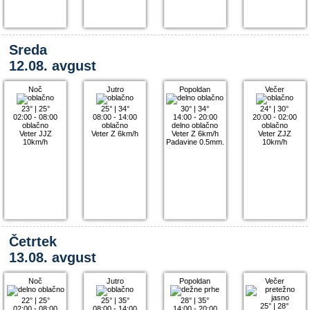
Sreda
12.08. avgust
Noč
Jutro
Popoldan
Večer
23°
|
25°
25°
|
34°
30°
|
34°
24°
|
30°
02:00 - 08:00
08:00 - 14:00
14:00 - 20:00
20:00 - 02:00
oblačno
oblačno
delno oblačno
oblačno
Veter JJZ
Veter Z 6km/h
Veter Z 6km/h
Veter ZJZ
10km/h
Padavine 0.5mm.
10km/h
Četrtek
13.08. avgust
Noč
Jutro
Popoldan
Večer
22°
|
25°
25°
|
35°
28°
|
35°
25°
|
28°
02:00 - 08:00
08:00 - 14:00
14:00 - 20:00