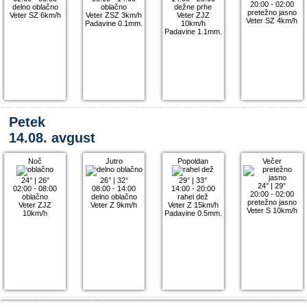
20:00 - 02:00
delno oblačno
oblačno
dežne prhe
pretežno jasno
Veter SZ 6km/h
Veter ZSZ 3km/h
Veter ZJZ
Veter SZ 4km/h
Padavine 0.1mm.
10km/h
Padavine 1.1mm.
Petek
14.08. avgust
Noč
Jutro
Popoldan
Večer
24°
|
26°
26°
|
32°
29°
|
33°
24°
|
29°
02:00 - 08:00
08:00 - 14:00
14:00 - 20:00
20:00 - 02:00
oblačno
delno oblačno
rahel dež
pretežno jasno
Veter ZJZ
Veter Z 9km/h
Veter Z 15km/h
Veter S 10km/h
10km/h
Padavine 0.5mm.