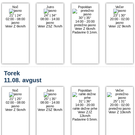
Noč
Jutro
Popoldan
Večer
21°
|
24°
24°
|
34°
23°
|
30°
30°
|
35°
02:00 - 08:00
08:00 - 14:00
20:00 - 02:00
14:00 - 20:00
jasno
jasno
jasno
pretežno jasno
Veter Z 6km/h
Veter ZSZ 7km/h
Veter JZ 9km/h
Veter Z 6km/h
Padavine 0.1mm.
Torek
11.08. avgust
Noč
Jutro
Popoldan
Večer
21°
|
25°
25°
|
35°
31°
|
36°
25°
|
31°
02:00 - 08:00
08:00 - 14:00
14:00 - 20:00
20:00 - 02:00
jasno
jasno
rahle dežne prhe
pretežno jasno
Veter Z 5km/h
Veter ZSZ 9km/h
Veter ZJZ
Veter Z 10km/h
12km/h
Padavine 0.5mm.