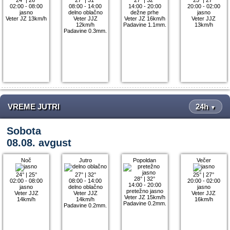
02:00 - 08:00
08:00 - 14:00
14:00 - 20:00
20:00 - 02:00
jasno
delno oblačno
dežne prhe
jasno
Veter JZ 13km/h
Veter JJZ
Veter JZ 16km/h
Veter JJZ
12km/h
Padavine 1.1mm.
13km/h
Padavine 0.3mm.
VREME JUTRI
24h
▼
Sobota
08.08. avgust
Noč
Jutro
Popoldan
Večer
24°
|
25°
27°
|
32°
25°
|
27°
28°
|
32°
02:00 - 08:00
08:00 - 14:00
20:00 - 02:00
14:00 - 20:00
jasno
delno oblačno
jasno
pretežno jasno
Veter JJZ
Veter JJZ
Veter JJZ
Veter JZ 15km/h
14km/h
14km/h
16km/h
Padavine 0.2mm.
Padavine 0.2mm.