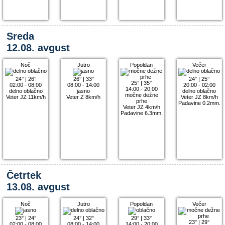
Sreda
12.08. avgust
Noč
Jutro
Popoldan
Večer
24°
|
26°
26°
|
33°
24°
|
25°
25°
|
35°
02:00 - 08:00
08:00 - 14:00
20:00 - 02:00
14:00 - 20:00
delno oblačno
jasno
delno oblačno
močne dežne
Veter JZ 11km/h
Veter Z 8km/h
Veter JZ 8km/h
prhe
Padavine 0.2mm.
Veter JZ 4km/h
Padavine 6.3mm.
Četrtek
13.08. avgust
Noč
Jutro
Popoldan
Večer
23°
|
24°
24°
|
32°
29°
|
33°
23°
|
29°
02:00 - 08:00
08:00 - 14:00
14:00 - 20:00