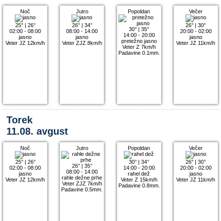
Noč
Jutro
Popoldan
Večer
25°
|
26°
26°
|
34°
26°
|
30°
30°
|
35°
02:00 - 08:00
08:00 - 14:00
20:00 - 02:00
14:00 - 20:00
jasno
jasno
jasno
pretežno jasno
Veter JZ 12km/h
Veter ZJZ 8km/h
Veter JZ 11km/h
Veter Z 7km/h
Padavine 0.1mm.
Torek
11.08. avgust
Noč
Jutro
Popoldan
Večer
25°
|
26°
30°
|
34°
26°
|
30°
26°
|
35°
02:00 - 08:00
14:00 - 20:00
20:00 - 02:00
08:00 - 14:00
jasno
rahel dež
jasno
rahle dežne prhe
Veter JZ 12km/h
Veter Z 15km/h
Veter JZ 11km/h
Veter ZJZ 7km/h
Padavine 0.8mm.
Padavine 0.5mm.