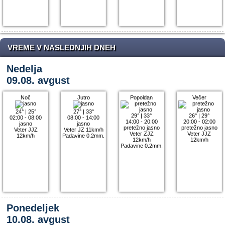
VREME V NASLEDNJIH DNEH
Nedelja
09.08. avgust
Noč
Jutro
Popoldan
Večer
24°
|
25°
27°
|
33°
29°
|
33°
26°
|
29°
02:00 - 08:00
08:00 - 14:00
14:00 - 20:00
20:00 - 02:00
jasno
jasno
pretežno jasno
pretežno jasno
Veter JJZ
Veter JZ 11km/h
Veter ZJZ
Veter JJZ
12km/h
Padavine 0.2mm.
12km/h
12km/h
Padavine 0.2mm.
Ponedeljek
10.08. avgust