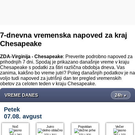
7-dnevna vremenska napoved za kraj
Chesapeake
ZDA-Virginija - Chesapeake
: Preverite podrobno napoved za
prihodnjih 7 dni. Spodaj je prikazano današnje vreme v kraju
Chesapeake s podatki za štiri različna obdobja dneva. Vas
zanima, kakšno bo vreme jutri? Poleg današnjih podatkov je na
voljo tudi napoved za jutrišnji dan ter pregled vremenskih
obetov za celoten teden v kraju Chesapeake.
VREME DANES
24h
▼
Petek
07.08. avgust
Noč
Jutro
Popoldan
Večer
24°
|
26°
27°
|
31°
27°
|
32°
25°
|
27°