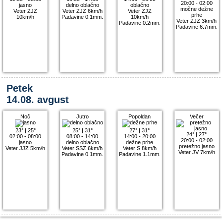
20:00 - 02:00
jasno
delno oblačno
oblačno
močne dežne
Veter ZJZ
Veter ZJZ 6km/h
Veter ZJZ
prhe
10km/h
Padavine 0.1mm.
10km/h
Veter ZJZ 3km/h
Padavine 0.2mm.
Padavine 6.7mm.
Petek
14.08. avgust
Noč
Jutro
Popoldan
Večer
23°
|
25°
25°
|
31°
27°
|
31°
24°
|
27°
02:00 - 08:00
08:00 - 14:00
14:00 - 20:00
20:00 - 02:00
jasno
delno oblačno
dežne prhe
pretežno jasno
Veter JJZ 5km/h
Veter SSZ 6km/h
Veter S 8km/h
Veter JV 7km/h
Padavine 0.1mm.
Padavine 1.1mm.