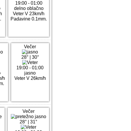
19:00 - 01:00
e
delno oblačno
h
Veter V 23km/h
.
Padavine 0.1mm.
Večer
28°
|
30°
19:00 - 01:00
o
jasno
m/h
Veter V 26km/h
m.
Večer
28°
|
31°