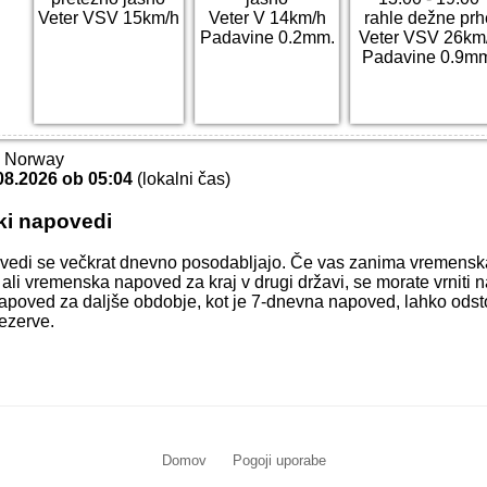
Veter VSV 15km/h
Veter V 14km/h
rahle dežne prh
Padavine 0.2mm.
Veter VSV 26km
Padavine 0.9m
T Norway
08.2026 ob 05:04
(lokalni čas)
ki napovedi
vedi se večkrat dnevno posodabljajo. Če vas zanima vremens
 ali vremenska napoved za kraj v drugi državi, se morate vrniti 
apoved za daljše obdobje, kot je 7-dnevna napoved, lahko odstop
ezerve.
Domov
Pogoji uporabe