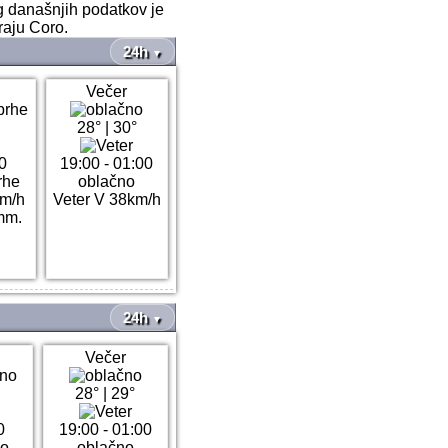
g današnjih podatkov je
raju Coro.
24h
▼
Večer
28°
|
30°
0
19:00 - 01:00
rhe
oblačno
km/h
Veter V 38km/h
mm.
24h
▼
Večer
28°
|
29°
0
19:00 - 01:00
no
oblačno