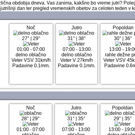
različna obdobja dneva. Vas zanima, kakšno bo vreme jutri? Pole
jutrišnji dan ter pregled vremenskih obetov za celoten teden v k
Noč
Jutro
Popoldan
27°
|
29°
31°
|
38°
30°
|
36°
01:00 - 07:00
07:00 - 13:00
13:00 - 19:0
delno oblačno
delno oblačno
rahle dežne p
Veter VSV 31km/h
Veter V 27km/h
Veter VSV 45
Padavine 0.1mm.
Padavine 0.1mm.
Padavine 0.6
Noč
Jutro
Popoldan
28°
|
29°
31°
|
35°
29°
|
35°
01:00 - 07:00
07:00 - 13:00
13:00 - 19:0
oblačno
oblačno
delno oblač