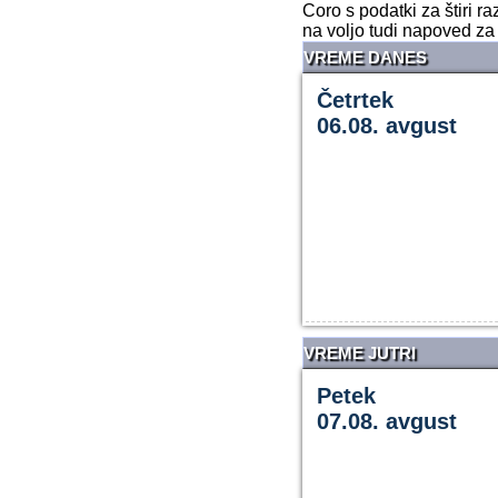
Coro s podatki za štiri 
na voljo tudi napoved za 
VREME DANES
Četrtek
06.08. avgust
VREME JUTRI
Petek
07.08. avgust