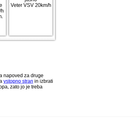
e
Veter VSV 20km/h
/h
m.
ka napoved za druge
na
vstopno stran
in izbrati
a, zato jo je treba