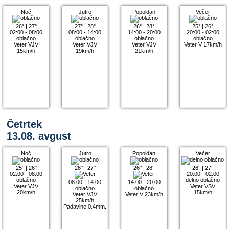
Noč
Jutro
Popoldan
Večer
26°
|
27°
27°
|
28°
26°
|
28°
25°
|
26°
02:00 - 08:00
08:00 - 14:00
14:00 - 20:00
20:00 - 02:00
oblačno
oblačno
oblačno
oblačno
Veter VJV
Veter VJV
Veter VJV
Veter V 17km/h
15km/h
19km/h
21km/h
Četrtek
13.08. avgust
Noč
Jutro
Popoldan
Večer
25°
|
26°
26°
|
27°
26°
|
28°
26°
|
27°
02:00 - 08:00
20:00 - 02:00
oblačno
delno oblačno
08:00 - 14:00
14:00 - 20:00
Veter VJV
Veter VSV
oblačno
oblačno
20km/h
15km/h
Veter VJV
Veter V 23km/h
25km/h
Padavine 0.4mm.