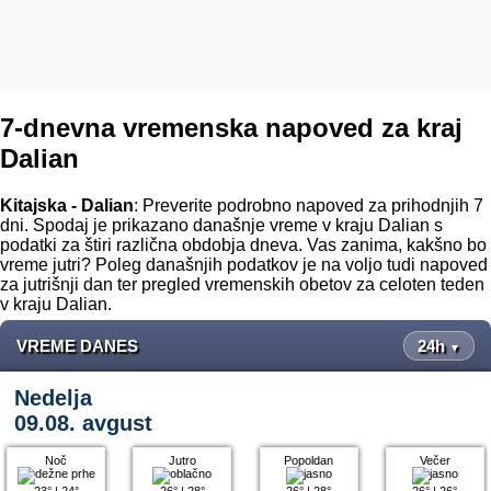
7-dnevna vremenska napoved za kraj
Dalian
Kitajska - Dalian
: Preverite podrobno napoved za prihodnjih 7
dni. Spodaj je prikazano današnje vreme v kraju Dalian s
podatki za štiri različna obdobja dneva. Vas zanima, kakšno bo
vreme jutri? Poleg današnjih podatkov je na voljo tudi napoved
za jutrišnji dan ter pregled vremenskih obetov za celoten teden
v kraju Dalian.
VREME DANES
24h
▼
Nedelja
09.08. avgust
Noč
Jutro
Popoldan
Večer
23°
|
24°
26°
|
28°
26°
|
28°
26°
|
26°