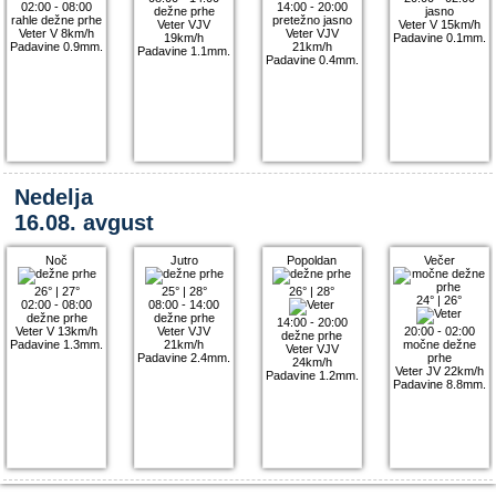
02:00 - 08:00
14:00 - 20:00
dežne prhe
jasno
rahle dežne prhe
pretežno jasno
Veter VJV
Veter V 15km/h
Veter V 8km/h
Veter VJV
19km/h
Padavine 0.1mm.
Padavine 0.9mm.
21km/h
Padavine 1.1mm.
Padavine 0.4mm.
Nedelja
16.08. avgust
Noč
Jutro
Popoldan
Večer
26°
|
27°
25°
|
28°
26°
|
28°
24°
|
26°
02:00 - 08:00
08:00 - 14:00
dežne prhe
dežne prhe
14:00 - 20:00
Veter V 13km/h
Veter VJV
20:00 - 02:00
dežne prhe
Padavine 1.3mm.
21km/h
močne dežne
Veter VJV
Padavine 2.4mm.
prhe
24km/h
Veter JV 22km/h
Padavine 1.2mm.
Padavine 8.8mm.