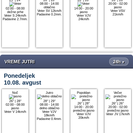
08:00 - 14:00
20:00 - 02:00
oblačno
jasno
02:00 - 08:00
14:00 - 20:00
Veter SV 12km/h
Veter VSV
dežne prhe
jasno
Padavine 0.2mm.
21km/h
Veter S 24km/h
Veter VJV
Padavine 2.7mm.
24km/h
VREME JUTRI
24h
▼
Ponedeljek
10.08. avgust
Noč
Jutro
Popoldan
Večer
26°
|
28°
28°
|
29°
26°
|
28°
26°
|
26°
02:00 - 08:00
08:00 - 14:00
14:00 - 20:00
20:00 - 02:00
jasno
delno oblačno
pretežno jasno
pretežno jasno
Veter V 14km/h
Veter VJV
Veter VJV
Veter JV 17km/h
18km/h
20km/h
Padavine 0.4mm.