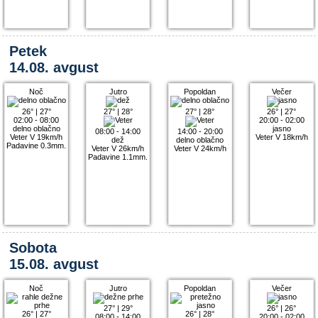
Petek
14.08. avgust
Noč
Jutro
Popoldan
Večer
26°
|
27°
27°
|
28°
27°
|
28°
26°
|
27°
02:00 - 08:00
20:00 - 02:00
delno oblačno
jasno
08:00 - 14:00
14:00 - 20:00
Veter V 19km/h
Veter V 18km/h
dež
delno oblačno
Padavine 0.3mm.
Veter V 26km/h
Veter V 24km/h
Padavine 1.1mm.
Sobota
15.08. avgust
Noč
Jutro
Popoldan
Večer
27°
|
29°
26°
|
26°
26°
|
27°
26°
|
28°
08:00 - 14:00
20:00 - 02:00