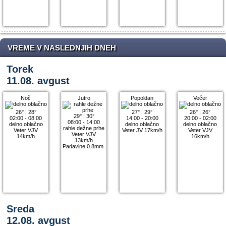
VREME V NASLEDNJIH DNEH
Torek
11.08. avgust
Noč
Jutro
Popoldan
Večer
26°
|
28°
27°
|
29°
26°
|
26°
29°
|
30°
02:00 - 08:00
14:00 - 20:00
20:00 - 02:00
08:00 - 14:00
delno oblačno
delno oblačno
delno oblačno
rahle dežne prhe
Veter VJV
Veter JV 17km/h
Veter VJV
Veter VJV
14km/h
16km/h
13km/h
Padavine 0.8mm.
Sreda
12.08. avgust