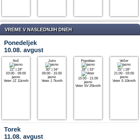
VREME V NASLEDNJIH DNEH
Ponedeljek
10.08. avgust
Noč
Jutro
Popoldan
Večer
22°
|
29°
30°
|
34°
28°
|
33°
25°
|
28°
03:00 - 09:00
09:00 - 15:00
21:00 - 03:00
jasno
jasno
jasno
15:00 - 21:00
Veter JZ 11km/h
Veter J 7km/h
Veter S 10km/h
jasno
Veter SV 25km/h
Torek
11.08. avgust