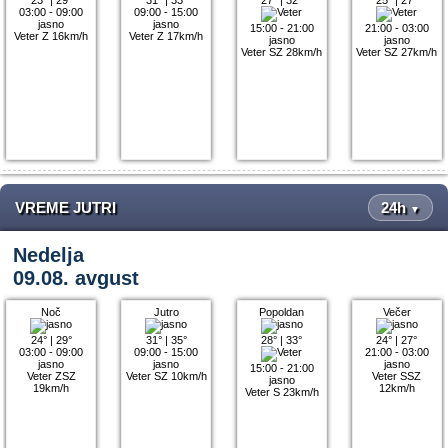
03:00 - 09:00
09:00 - 15:00
jasno
jasno
15:00 - 21:00
21:00 - 03:00
Veter Z 16km/h
Veter Z 17km/h
jasno
jasno
Veter SZ 28km/h
Veter SZ 27km/h
VREME JUTRI
24h
▼
Nedelja
09.08. avgust
Noč
Jutro
Popoldan
Večer
24°
|
29°
31°
|
35°
28°
|
33°
24°
|
27°
03:00 - 09:00
09:00 - 15:00
21:00 - 03:00
jasno
jasno
jasno
15:00 - 21:00
Veter ZSZ
Veter SZ 10km/h
Veter SSZ
jasno
19km/h
12km/h
Veter S 23km/h