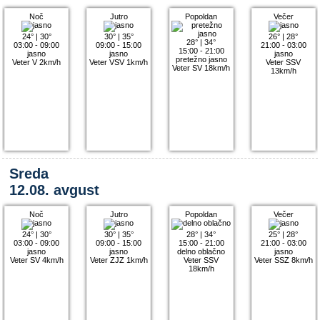
Noč
Jutro
Popoldan
Večer
24°
|
30°
30°
|
35°
26°
|
28°
28°
|
34°
03:00 - 09:00
09:00 - 15:00
21:00 - 03:00
15:00 - 21:00
jasno
jasno
jasno
pretežno jasno
Veter V 2km/h
Veter VSV 1km/h
Veter SSV
Veter SV 18km/h
13km/h
Sreda
12.08. avgust
Noč
Jutro
Popoldan
Večer
24°
|
30°
30°
|
35°
28°
|
34°
25°
|
28°
03:00 - 09:00
09:00 - 15:00
15:00 - 21:00
21:00 - 03:00
jasno
jasno
delno oblačno
jasno
Veter SV 4km/h
Veter ZJZ 1km/h
Veter SSV
Veter SSZ 8km/h
18km/h