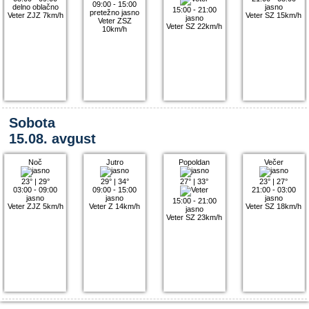
09:00 - 15:00
delno oblačno
jasno
15:00 - 21:00
pretežno jasno
Veter ZJZ 7km/h
Veter SZ 15km/h
jasno
Veter ZSZ
Veter SZ 22km/h
10km/h
Sobota
15.08. avgust
Noč
Jutro
Popoldan
Večer
23°
|
29°
29°
|
34°
27°
|
33°
23°
|
27°
03:00 - 09:00
09:00 - 15:00
21:00 - 03:00
jasno
jasno
jasno
15:00 - 21:00
Veter ZJZ 5km/h
Veter Z 14km/h
Veter SZ 18km/h
jasno
Veter SZ 23km/h