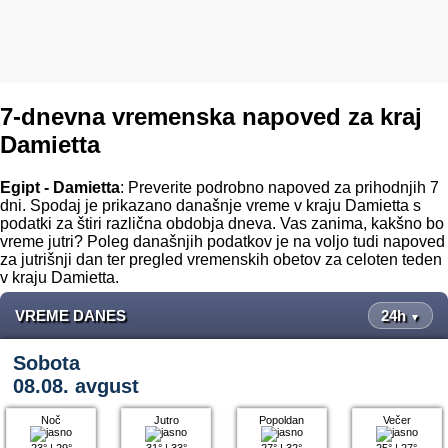
7-dnevna vremenska napoved za kraj
Damietta
Egipt - Damietta
: Preverite podrobno napoved za prihodnjih 7
dni. Spodaj je prikazano današnje vreme v kraju Damietta s
podatki za štiri različna obdobja dneva. Vas zanima, kakšno bo
vreme jutri? Poleg današnjih podatkov je na voljo tudi napoved
za jutrišnji dan ter pregled vremenskih obetov za celoten teden
v kraju Damietta.
VREME DANES
24h
▼
Sobota
08.08. avgust
Noč
Jutro
Popoldan
Večer
23°
|
29°
31°
|
33°
27°
|
32°
25°
|
27°