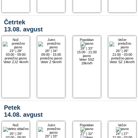
Četrtek
13.08. avgust
Noč
Jutro
Popoldan
Večer
28°
|
33°
23°
|
28°
28°
|
34°
26°
|
28°
15:00 - 21:00
03:00 - 09:00
09:00 - 15:00
21:00 - 03:00
jasno
pretežno jasno
pretežno jasno
pretežno jasno
Veter SSZ
Veter ZJZ 4km/h
Veter Z 6km/h
Veter SZ 14km/h
18km/h
Petek
14.08. avgust
Noč
Jutro
Popoldan
Večer
25°
|
29°
27°
|
32°
24°
|
27°
29°
|
33°
03:00 - 09:00
21:00 - 03:00