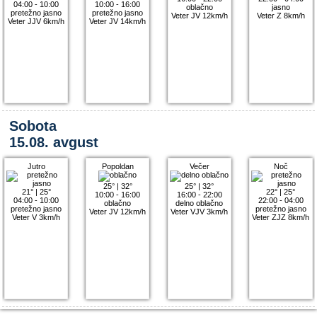
04:00 - 10:00
10:00 - 16:00
oblačno
jasno
pretežno jasno
pretežno jasno
Veter JV 12km/h
Veter Z 8km/h
Veter JJV 6km/h
Veter JV 14km/h
Sobota
15.08. avgust
Jutro
Popoldan
Večer
Noč
25°
|
32°
25°
|
32°
21°
|
25°
22°
|
25°
10:00 - 16:00
16:00 - 22:00
04:00 - 10:00
22:00 - 04:00
oblačno
delno oblačno
pretežno jasno
pretežno jasno
Veter JV 12km/h
Veter VJV 3km/h
Veter V 3km/h
Veter ZJZ 8km/h