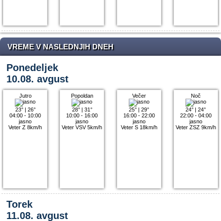
VREME V NASLEDNJIH DNEH
Ponedeljek
10.08. avgust
Jutro
Popoldan
Večer
Noč
23°
|
26°
28°
|
31°
25°
|
29°
24°
|
24°
04:00 - 10:00
10:00 - 16:00
16:00 - 22:00
22:00 - 04:00
jasno
jasno
jasno
jasno
Veter Z 8km/h
Veter VSV 5km/h
Veter S 18km/h
Veter ZSZ 9km/h
Torek
11.08. avgust