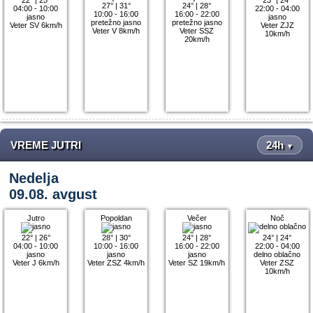
27°
|
31°
24°
|
28°
04:00 - 10:00
22:00 - 04:00
10:00 - 16:00
16:00 - 22:00
jasno
jasno
pretežno jasno
pretežno jasno
Veter SV 6km/h
Veter ZJZ
Veter V 8km/h
Veter SSZ
10km/h
20km/h
VREME JUTRI
24h
▼
Nedelja
09.08. avgust
Jutro
Popoldan
Večer
Noč
22°
|
26°
28°
|
30°
24°
|
28°
24°
|
24°
04:00 - 10:00
10:00 - 16:00
16:00 - 22:00
22:00 - 04:00
jasno
jasno
jasno
delno oblačno
Veter J 6km/h
Veter ZSZ 4km/h
Veter SZ 19km/h
Veter ZSZ
10km/h