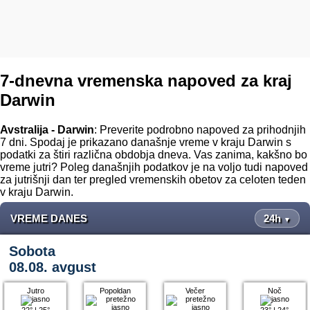
7-dnevna vremenska napoved za kraj
Darwin
Avstralija - Darwin
: Preverite podrobno napoved za prihodnjih
7 dni. Spodaj je prikazano današnje vreme v kraju Darwin s
podatki za štiri različna obdobja dneva. Vas zanima, kakšno bo
vreme jutri? Poleg današnjih podatkov je na voljo tudi napoved
za jutrišnji dan ter pregled vremenskih obetov za celoten teden
v kraju Darwin.
VREME DANES
24h
▼
Sobota
08.08. avgust
Jutro
Popoldan
Večer
Noč
22°
|
25°
23°
|
24°