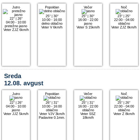
Jutro
Popoldan
Večer
Noč
25°
|
30°
25°
|
30°
23°
|
25°
22°
|
26°
10:00 - 16:00
16:00 - 22:00
22:00 - 04:00
04:00 - 10:00
delno oblačno
jasno
oblačno
pretežno jasno
Veter V 6km/h
Veter S 15km/h
Veter ZJZ 8km/h
Veter ZJZ 6km/h
Sreda
12.08. avgust
Jutro
Popoldan
Večer
Noč
22°
|
26°
26°
|
31°
25°
|
31°
25°
|
26°
04:00 - 10:00
10:00 - 16:00
16:00 - 22:00
22:00 - 04:00
jasno
oblačno
oblačno
oblačno
Veter JJZ 5km/h
Veter VJV 3km/h
Veter SSZ
Veter Z 8km/h
Padavine 0.1mm.
18km/h