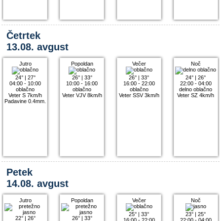
Četrtek
13.08. avgust
Jutro
Popoldan
Večer
Noč
24°
|
27°
26°
|
33°
26°
|
33°
24°
|
26°
04:00 - 10:00
10:00 - 16:00
16:00 - 22:00
22:00 - 04:00
oblačno
oblačno
oblačno
delno oblačno
Veter S 7km/h
Veter VJV 8km/h
Veter SSV 3km/h
Veter SZ 4km/h
Padavine 0.4mm.
Petek
14.08. avgust
Jutro
Popoldan
Večer
Noč
25°
|
33°
23°
|
25°
22°
|
26°
26°
|
33°
16:00 - 22:00
22:00 - 04:00