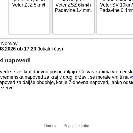
Veter ZJZ 5km/h
Veter ZSZ 6km/h
Veter SV 10km
Padavine 1.4mm.
Padavine 0.4m
T Norway
08.2026 ob 17:23
(lokalni čas)
ki napovedi
vedi se večkrat dnevno posodabljajo. Če vas zanima vremens
li vremenska napoved za kraj v drugi državi, se morate vrniti na
v
apoved za daljše obdobje, kot je 7-dnevna napoved, lahko odstop
ezerve.
Domov
Pogoji uporabe