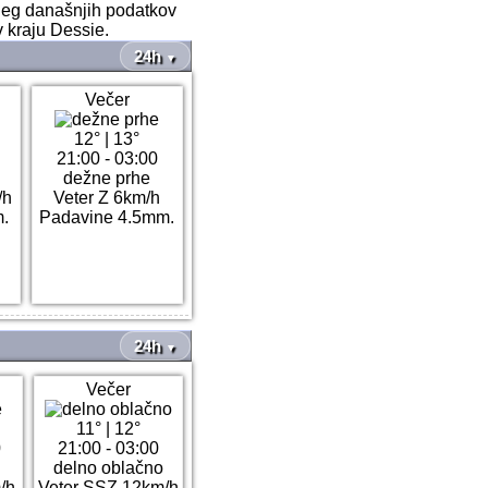
oleg današnjih podatkov
v kraju Dessie.
24h
▼
Večer
12°
|
13°
21:00 - 03:00
dežne prhe
/h
Veter Z 6km/h
.
Padavine 4.5mm.
24h
▼
Večer
11°
|
12°
0
21:00 - 03:00
delno oblačno
/h
Veter SSZ 12km/h