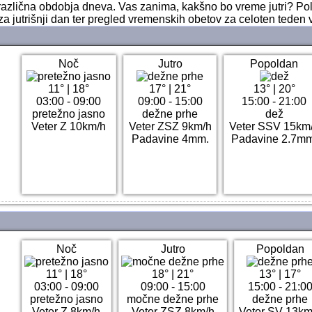
i različna obdobja dneva. Vas zanima, kakšno bo vreme jutri? P
za jutrišnji dan ter pregled vremenskih obetov za celoten teden 
Noč
Jutro
Popoldan
11°
|
18°
17°
|
21°
13°
|
20°
03:00 - 09:00
09:00 - 15:00
15:00 - 21:00
pretežno jasno
dežne prhe
dež
Veter Z 10km/h
Veter ZSZ 9km/h
Veter SSV 15km
Padavine 4mm.
Padavine 2.7mm
Noč
Jutro
Popoldan
11°
|
18°
18°
|
21°
13°
|
17°
03:00 - 09:00
09:00 - 15:00
15:00 - 21:0
pretežno jasno
močne dežne prhe
dežne prhe
Veter Z 8km/h
Veter ZSZ 8km/h
Veter SV 13km