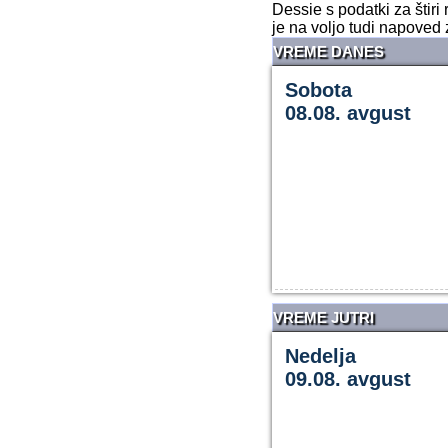
Dessie s podatki za štir
je na voljo tudi napoved 
VREME DANES
Sobota
08.08. avgust
VREME JUTRI
Nedelja
09.08. avgust