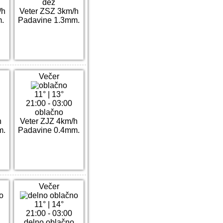
dež
/h
Veter ZSZ 3km/h
m.
Padavine 1.3mm.
Večer
11°
|
13°
21:00 - 03:00
oblačno
h
Veter ZJZ 4km/h
m.
Padavine 0.4mm.
Večer
11°
|
14°
21:00 - 03:00
delno oblačno