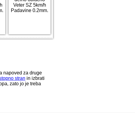
/h
Veter SZ 5km/h
m.
Padavine 0.2mm.
ka napoved za druge
stopno stran
in izbrati
a, zato jo je treba