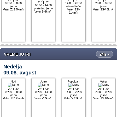
26°
|
32°
02:00 - 08:00
14:00 - 20:00
20:00 - 02:00
08:00 - 14:00
jasno
delno oblačno
jasno
pretežno jasno
Veter ZJZ 5km/h
Veter SSV
Veter SSV 8km/h
Veter S 6km/h
11km/h
VREME JUTRI
24h
▼
Nedelja
09.08. avgust
Noč
Jutro
Popoldan
Večer
20°
|
26°
28°
|
33°
28°
|
33°
21°
|
26°
02:00 - 08:00
08:00 - 14:00
14:00 - 20:00
20:00 - 02:00
jasno
jasno
jasno
jasno
Veter JJZ 2km/h
Veter V 7km/h
Veter V 12km/h
Veter JV 10km/h