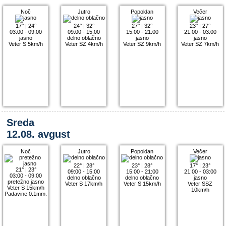
Noč
Jutro
Popoldan
Večer
17°
|
24°
24°
|
32°
27°
|
32°
23°
|
27°
03:00 - 09:00
09:00 - 15:00
15:00 - 21:00
21:00 - 03:00
jasno
delno oblačno
jasno
jasno
Veter S 5km/h
Veter SZ 4km/h
Veter SZ 9km/h
Veter SZ 7km/h
Sreda
12.08. avgust
Noč
Jutro
Popoldan
Večer
22°
|
28°
23°
|
28°
17°
|
23°
21°
|
23°
09:00 - 15:00
15:00 - 21:00
21:00 - 03:00
03:00 - 09:00
delno oblačno
delno oblačno
jasno
pretežno jasno
Veter S 17km/h
Veter S 15km/h
Veter SSZ
Veter S 15km/h
10km/h
Padavine 0.1mm.