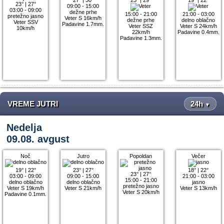
23°
|
27°
09:00 - 15:00
03:00 - 09:00
dežne prhe
15:00 - 21:00
21:00 - 03:00
pretežno jasno
Veter S 16km/h
dežne prhe
delno oblačno
Veter SSV
Padavine 1.7mm.
Veter SSZ
Veter S 24km/h
10km/h
22km/h
Padavine 0.4mm.
Padavine 1.3mm.
VREME JUTRI
24h
▼
Nedelja
09.08. avgust
Noč
Jutro
Popoldan
Večer
19°
|
22°
23°
|
27°
18°
|
22°
23°
|
27°
03:00 - 09:00
09:00 - 15:00
21:00 - 03:00
15:00 - 21:00
delno oblačno
delno oblačno
jasno
pretežno jasno
Veter S 19km/h
Veter S 21km/h
Veter S 13km/h
Veter S 20km/h
Padavine 0.1mm.