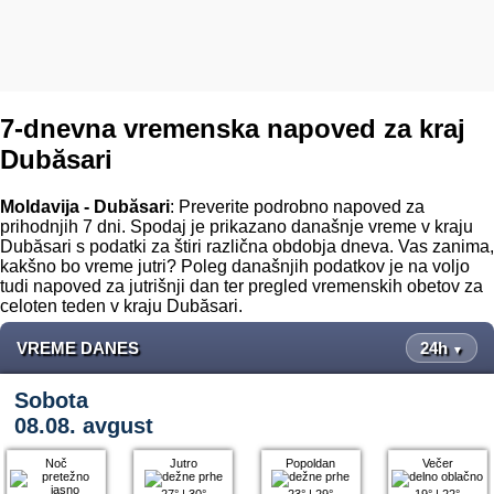
7-dnevna vremenska napoved za kraj
Dubăsari
Moldavija - Dubăsari
: Preverite podrobno napoved za
prihodnjih 7 dni. Spodaj je prikazano današnje vreme v kraju
Dubăsari s podatki za štiri različna obdobja dneva. Vas zanima,
kakšno bo vreme jutri? Poleg današnjih podatkov je na voljo
tudi napoved za jutrišnji dan ter pregled vremenskih obetov za
celoten teden v kraju Dubăsari.
VREME DANES
24h
▼
Sobota
08.08. avgust
Noč
Jutro
Popoldan
Večer
27°
|
30°
23°
|
29°
19°
|
22°