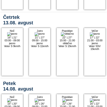
Četrtek
13.08. avgust
Noč
Jutro
Popoldan
Večer
16°
|
21°
21°
|
27°
22°
|
27°
17°
|
22°
03:00 - 09:00
09:00 - 15:00
15:00 - 21:00
21:00 - 03:00
jasno
jasno
oblačno
jasno
Veter S 9km/h
Veter S 11km/h
Veter S 15km/h
Veter SSV
15km/h
Petek
14.08. avgust
Noč
Jutro
Popoldan
Večer
15°
|
20°
20°
|
26°
22°
|
26°
16°
|
22°
03:00 - 09:00
09:00 - 15:00
15:00 - 21:00
21:00 - 03:00