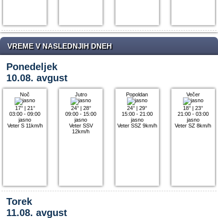
VREME V NASLEDNJIH DNEH
Ponedeljek
10.08. avgust
Noč
Jutro
Popoldan
Večer
17°
|
21°
24°
|
28°
24°
|
29°
18°
|
23°
03:00 - 09:00
09:00 - 15:00
15:00 - 21:00
21:00 - 03:00
jasno
jasno
jasno
jasno
Veter S 11km/h
Veter SSV
Veter SSZ 9km/h
Veter SZ 8km/h
12km/h
Torek
11.08. avgust