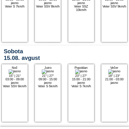
jasno
jasno
jasno
jasno
Veter S 7km/h
Veter SSV 8km/h
Veter SSZ
Veter SSV 9km/h
10km/h
Sobota
15.08. avgust
Noč
Jutro
Popoldan
Večer
15°
|
21°
21°
|
27°
23°
|
27°
18°
|
23°
03:00 - 09:00
09:00 - 15:00
15:00 - 21:00
21:00 - 03:00
jasno
jasno
jasno
jasno
Veter SSV 6km/h
Veter S 5km/h
Veter S 7km/h