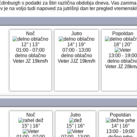
dinburgh s podatki za štiri različna obdobja dneva. Vas zanima
 je na voljo tudi napoved za jutrišnji dan ter pregled vremensk
Noč
Jutro
Popoldan
12°
|
13°
14°
|
19°
18°
|
20°
01:00 - 07:00
07:00 - 13:00
delno oblačno
delno oblačno
13:00 - 19:00
Veter JZ 19km/h
Veter JJZ 19km/h
delno oblačn
Veter JZ 28km
Noč
Jutro
Popoldan
15°
|
16°
15°
|
16°
14°
|
16°
13:00 - 19:00
01:00 - 07:00
07:00 - 13:00
dežne prhe