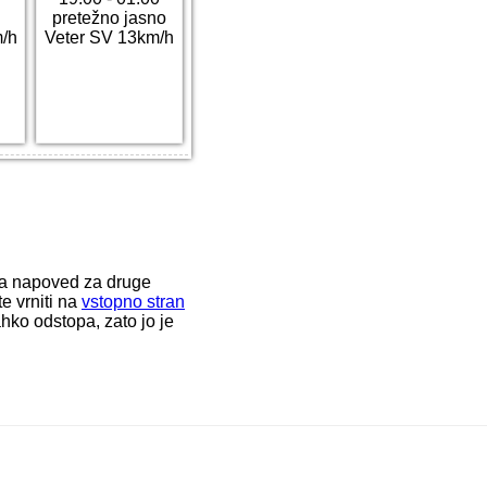
pretežno jasno
/h
Veter SV 13km/h
ka napoved za druge
e vrniti na
vstopno stran
hko odstopa, zato jo je