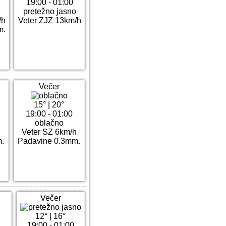
19:00 - 01:00
pretežno jasno
/h
Veter ZJZ 13km/h
m.
Večer
15°
|
20°
19:00 - 01:00
oblačno
Veter SZ 6km/h
.
Padavine 0.3mm.
Večer
12°
|
16°
19:00 - 01:00