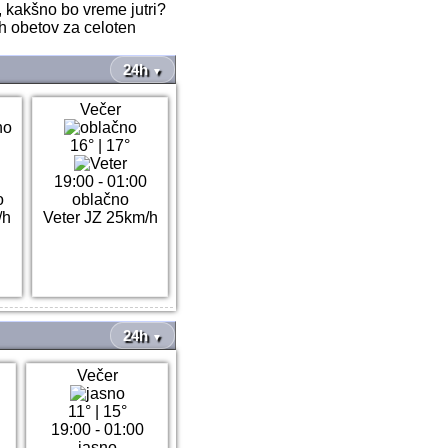
, kakšno bo vreme jutri?
ih obetov za celoten
24h
▼
Večer
16°
|
17°
19:00 - 01:00
o
oblačno
/h
Veter JZ 25km/h
24h
▼
Večer
11°
|
15°
19:00 - 01:00
jasno