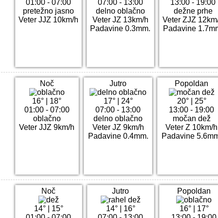
01:00 - 07:00
07:00 - 13:00
13:00 - 19:00
pretežno jasno
delno oblačno
dežne prhe
Veter JJZ 10km/h
Veter JZ 13km/h
Veter ZJZ 12km
Padavine 0.3mm.
Padavine 1.7m
Noč
Jutro
Popoldan
16°
|
18°
17°
|
24°
20°
|
25°
01:00 - 07:00
07:00 - 13:00
13:00 - 19:00
oblačno
delno oblačno
močan dež
Veter JJZ 9km/h
Veter JZ 9km/h
Veter Z 10km/h
Padavine 0.4mm.
Padavine 5.6mm
Noč
Jutro
Popoldan
14°
|
15°
14°
|
16°
16°
|
17°
01:00 - 07:00
07:00 - 13:00
13:00 - 19:00