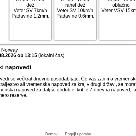
dež
rahel dež
oblačno
Veter SV 7km/h
Veter SV 10km/h
Veter VSV 15km
Padavine 1.2mm.
Padavine 0.6mm.
T Norway
08.2026 ob 13:15
(lokalni čas)
ki napovedi
vedi se večkrat dnevno posodabljajo. Če vas zanima vremens
raljestvo ali vremenska napoved za kraj v drugi državi, se morat
Vremenska napoved za daljše obdobje, kot je 7-dnevna napoved, la
mero rezerve.
Domov
Pogoji uporabe