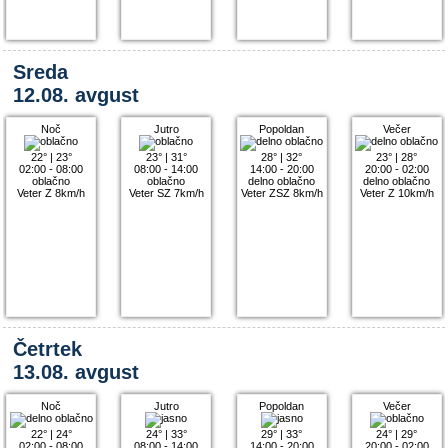
Sreda
12.08. avgust
Noč
Jutro
Popoldan
Večer
22°
|
23°
23°
|
31°
28°
|
32°
23°
|
28°
02:00 - 08:00
08:00 - 14:00
14:00 - 20:00
20:00 - 02:00
oblačno
oblačno
delno oblačno
delno oblačno
Veter Z 8km/h
Veter SZ 7km/h
Veter ZSZ 8km/h
Veter Z 10km/h
Četrtek
13.08. avgust
Noč
Jutro
Popoldan
Večer
22°
|
24°
24°
|
33°
29°
|
33°
24°
|
29°
02:00 - 08:00
08:00 - 14:00
14:00 - 20:00
20:00 - 02:00