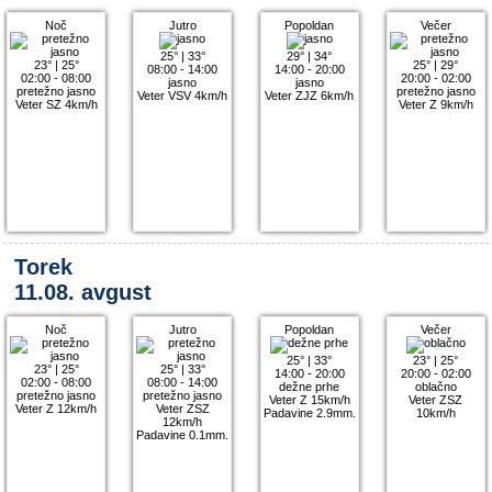
Noč
Jutro
Popoldan
Večer
25°
|
33°
29°
|
34°
23°
|
25°
25°
|
29°
08:00 - 14:00
14:00 - 20:00
02:00 - 08:00
20:00 - 02:00
jasno
jasno
pretežno jasno
pretežno jasno
Veter VSV 4km/h
Veter ZJZ 6km/h
Veter SZ 4km/h
Veter Z 9km/h
Torek
11.08. avgust
Noč
Jutro
Popoldan
Večer
25°
|
33°
23°
|
25°
23°
|
25°
25°
|
33°
14:00 - 20:00
20:00 - 02:00
02:00 - 08:00
08:00 - 14:00
dežne prhe
oblačno
pretežno jasno
pretežno jasno
Veter Z 15km/h
Veter ZSZ
Veter Z 12km/h
Veter ZSZ
Padavine 2.9mm.
10km/h
12km/h
Padavine 0.1mm.