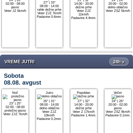
27°
|
33°
02:00 - 08:00
14:00 - 20:00
20:00 - 02:00
08:00 - 14:00
jasno
dežne prhe
delno oblačno
rahle dežne prhe
Veter JZ 6km/h
Veter ZJZ
Veter ZSZ 5km/h
Veter ZJZ 7km/h
11km/h
Padavine 0.6mm.
Padavine 4.4mm.
VREME JUTRI
24h
▼
Sobota
08.08. avgust
Noč
Jutro
Popoldan
Večer
26°
|
31°
27°
|
32°
24°
|
26°
23°
|
25°
08:00 - 14:00
14:00 - 20:00
20:00 - 02:00
02:00 - 08:00
delno oblačno
dežne prhe
jasno
pretežno jasno
Veter ZJZ
Veter Z 17km/h
Veter ZSZ 9km/h
Veter ZJZ 7km/h
10km/h
Padavine 1.4mm.
Padavine 0.1mm.
Padavine 0.2mm.