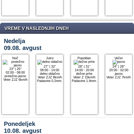
VREME V NASLEDNJIH DNEH
Nedelja
09.08. avgust
Noč
Jutro
Popoldan
Večer
27°
|
32°
28°
|
31°
24°
|
28°
23°
|
25°
08:00 - 14:00
14:00 - 20:00
20:00 - 02:00
02:00 - 08:00
delno oblačno
dežne prhe
jasno
pretežno jasno
Veter ZJZ 8km/h
Veter Z 15km/h
Veter ZJZ 7km/h
Veter ZJZ 6km/h
Padavine 0.2mm.
Padavine 1.9mm.
Ponedeljek
10.08. avgust