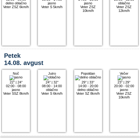
delno oblačno
jasno
jasno
oblačno
Veter ZSZ 6km/h
Veter S 5km/h
Veter ZSZ
Veter ZSZ
10km/h
12km/h
Petek
14.08. avgust
Noč
Jutro
Popoldan
Večer
22°
|
24°
24°
|
32°
29°
|
33°
23°
|
29°
02:00 - 08:00
08:00 - 14:00
14:00 - 20:00
20:00 - 02:00
jasno
oblačno
delno oblačno
jasno
Veter SSZ 8km/h
Veter S 6km/h
Veter SZ 8km/h
Veter ZSZ
10km/h