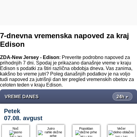
7-dnevna vremenska napoved za kraj
Edison
ZDA-New Jersey - Edison
: Preverite podrobno napoved za
prihodnjih 7 dni. Spodaj je prikazano današnje vreme v kraju
Edison s podatki za štiri različna obdobja dneva. Vas zanima,
kakšno bo vreme jutri? Poleg današnjih podatkov je na voljo
tudi napoved za jutrišnji dan ter pregled vremenskih obetov za
celoten teden v kraju Edison.
VREME DANES
24h
▼
Petek
07.08. avgust
Noč
Jutro
Popoldan
Večer
24°
|
26°
25°
|
32°
24°
|
24°