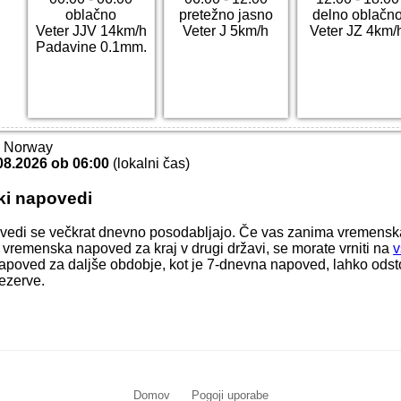
oblačno
pretežno jasno
delno oblačn
Veter JJV 14km/h
Veter J 5km/h
Veter JZ 4km/
Padavine 0.1mm.
T Norway
08.2026 ob 06:00
(lokalni čas)
ki napovedi
vedi se večkrat dnevno posodabljajo. Če vas zanima vremens
i vremenska napoved za kraj v drugi državi, se morate vrniti na
v
apoved za daljše obdobje, kot je 7-dnevna napoved, lahko odstop
ezerve.
Domov
Pogoji uporabe