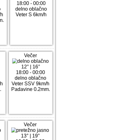
18:00 - 00:00
o
delno oblačno
/h
Veter S 6km/h
m.
Večer
12°
|
16°
18:00 - 00:00
delno oblačno
/h
Veter SSV 9km/h
.
Padavine 0.2mm.
Večer
13°
|
19°