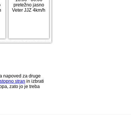
o
pretežno jasno
h
Veter JJZ 4km/h
ka napoved za druge
stopno stran
in izbrati
a, zato jo je treba