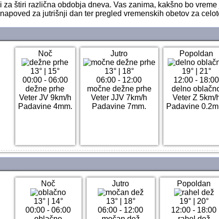
 za štiri različna obdobja dneva. Vas zanima, kakšno bo vreme 
 napoved za jutrišnji dan ter pregled vremenskih obetov za celot
Noč
Jutro
Popoldan
13°
|
15°
13°
|
18°
19°
|
21°
00:00 - 06:00
06:00 - 12:00
12:00 - 18:0
dežne prhe
močne dežne prhe
delno oblačn
Veter JV 9km/h
Veter JJV 7km/h
Veter Z 5km/
Padavine 4mm.
Padavine 7mm.
Padavine 0.2m
Noč
Jutro
Popoldan
13°
|
14°
13°
|
18°
19°
|
20°
00:00 - 06:00
06:00 - 12:00
12:00 - 18:00
oblačno
močan dež
rahel dež