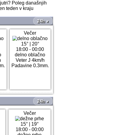
jutri? Poleg današnjih
en teden v kraju
24h
▼
Večer
15°
|
20°
0
18:00 - 00:00
o
delno oblačno
h
Veter J 4km/h
m.
Padavine 0.3mm.
24h
▼
Večer
15°
|
19°
18:00 - 00:00
dežne prhe