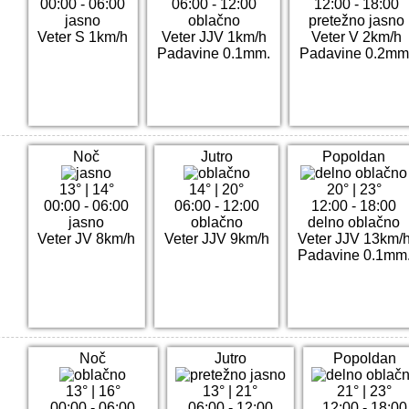
00:00 - 06:00
06:00 - 12:00
12:00 - 18:00
jasno
oblačno
pretežno jasno
Veter S 1km/h
Veter JJV 1km/h
Veter V 2km/h
Padavine 0.1mm.
Padavine 0.2mm
Noč
Jutro
Popoldan
13°
|
14°
14°
|
20°
20°
|
23°
00:00 - 06:00
06:00 - 12:00
12:00 - 18:00
jasno
oblačno
delno oblačno
Veter JV 8km/h
Veter JJV 9km/h
Veter JJV 13km/
Padavine 0.1mm
Noč
Jutro
Popoldan
13°
|
16°
13°
|
21°
21°
|
23°
00:00 - 06:00
06:00 - 12:00
12:00 - 18:00