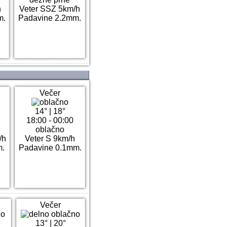
h
Veter SSZ 5km/h
m.
Padavine 2.2mm.
Večer
14°
|
18°
18:00 - 00:00
oblačno
/h
Veter S 9km/h
m.
Padavine 0.1mm.
Večer
13°
|
20°