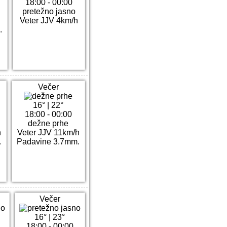
18:00 - 00:00
pretežno jasno
Veter JJV 4km/h
.
Večer
16°
|
22°
18:00 - 00:00
dežne prhe
h
Veter JJV 11km/h
.
Padavine 3.7mm.
Večer
16°
|
23°
18:00 - 00:00