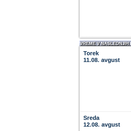
VREME V NASLEDNJIH
Torek
11.08. avgust
Sreda
12.08. avgust