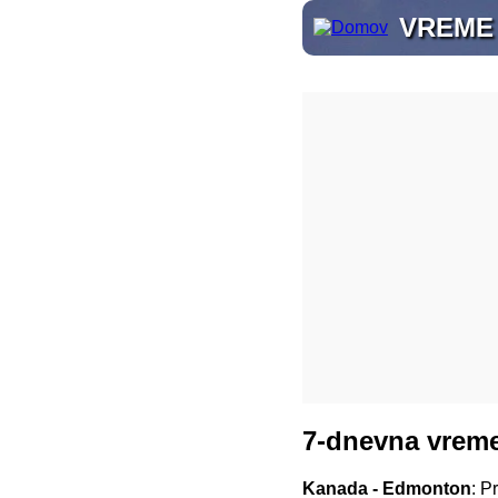
VREME
7-dnevna vrem
Kanada - Edmonton
: P