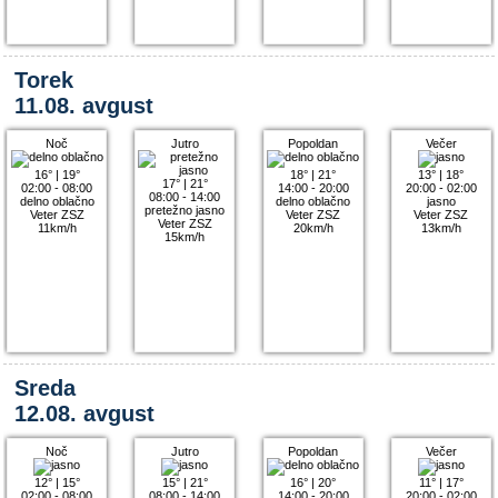
Torek
11.08. avgust
Noč
Jutro
Popoldan
Večer
16°
|
19°
18°
|
21°
13°
|
18°
17°
|
21°
02:00 - 08:00
14:00 - 20:00
20:00 - 02:00
08:00 - 14:00
delno oblačno
delno oblačno
jasno
pretežno jasno
Veter ZSZ
Veter ZSZ
Veter ZSZ
Veter ZSZ
11km/h
20km/h
13km/h
15km/h
Sreda
12.08. avgust
Noč
Jutro
Popoldan
Večer
12°
|
15°
15°
|
21°
16°
|
20°
11°
|
17°
02:00 - 08:00
08:00 - 14:00
14:00 - 20:00
20:00 - 02:00