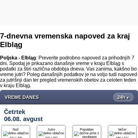
7-dnevna vremenska napoved za kraj
Elbląg
Poljska - Elbląg
: Preverite podrobno napoved za prihodnjih 7
dni. Spodaj je prikazano današnje vreme v kraju Elbląg s
podatki za štiri različna obdobja dneva. Vas zanima, kakšno bo
vreme jutri? Poleg današnjih podatkov je na voljo tudi napoved
za jutrišnji dan ter pregled vremenskih obetov za celoten teden
v kraju Elbląg.
VREME DANES
24h
▼
Četrtek
06.08. avgust
Noč
Jutro
Popoldan
Večer
21°
|
23°
24°
|
29°
18°
|
21°