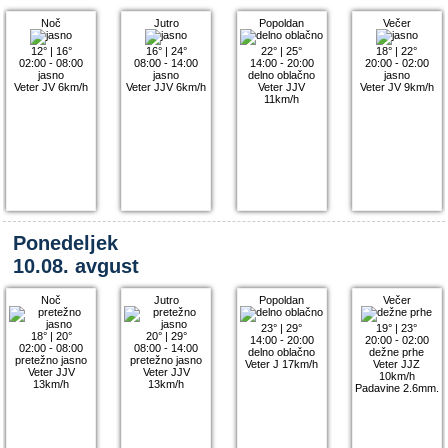
Noč
Jutro
Popoldan
Večer
12°
|
16°
16°
|
24°
22°
|
25°
18°
|
22°
02:00 - 08:00
08:00 - 14:00
14:00 - 20:00
20:00 - 02:00
jasno
jasno
delno oblačno
jasno
Veter JV 6km/h
Veter JJV 6km/h
Veter JJV
Veter JV 9km/h
11km/h
Ponedeljek
10.08. avgust
Noč
Jutro
Popoldan
Večer
23°
|
29°
19°
|
23°
18°
|
20°
20°
|
29°
14:00 - 20:00
20:00 - 02:00
02:00 - 08:00
08:00 - 14:00
delno oblačno
dežne prhe
pretežno jasno
pretežno jasno
Veter J 17km/h
Veter JJZ
Veter JJV
Veter JJV
10km/h
13km/h
13km/h
Padavine 2.6mm.