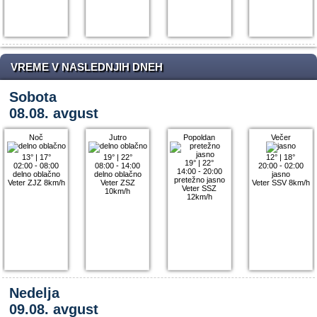
VREME V NASLEDNJIH DNEH
Sobota
08.08. avgust
Noč
Jutro
Popoldan
Večer
13°
|
17°
19°
|
22°
12°
|
18°
19°
|
22°
02:00 - 08:00
08:00 - 14:00
20:00 - 02:00
14:00 - 20:00
delno oblačno
delno oblačno
jasno
pretežno jasno
Veter ZJZ 8km/h
Veter ZSZ
Veter SSV 8km/h
Veter SSZ
10km/h
12km/h
Nedelja
09.08. avgust