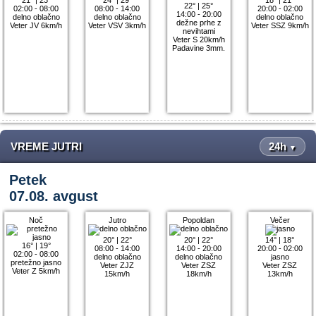
22°
|
25°
02:00 - 08:00
08:00 - 14:00
20:00 - 02:00
14:00 - 20:00
delno oblačno
delno oblačno
delno oblačno
dežne prhe z
Veter JV 6km/h
Veter VSV 3km/h
Veter SSZ 9km/h
nevihtami
Veter S 20km/h
Padavine 3mm.
VREME JUTRI
24h
▼
Petek
07.08. avgust
Noč
Jutro
Popoldan
Večer
20°
|
22°
20°
|
22°
14°
|
18°
16°
|
19°
08:00 - 14:00
14:00 - 20:00
20:00 - 02:00
02:00 - 08:00
delno oblačno
delno oblačno
jasno
pretežno jasno
Veter ZJZ
Veter ZSZ
Veter ZSZ
Veter Z 5km/h
15km/h
18km/h
13km/h