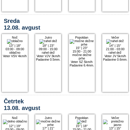
Sreda
12.08. avgust
Noč
Jutro
Popoldan
Večer
13°
|
18°
18°
|
23°
14°
|
15°
15°
|
23°
03:00 - 09:00
09:00 - 15:00
21:00 - 03:00
15:00 - 21:00
oblačno
rahel dež
rahel dež
močne dežne
Veter VSV 4km/h
Veter VJV 3km/h
Veter JV 5km/h
prhe
Padavine 0.5mm.
Padavine 0.6mm.
Veter SZ 5km/h
Padavine 6.4mm.
Četrtek
13.08. avgust
Noč
Jutro
Popoldan
Večer
12°
|
19°
15°
|
18°
17°
|
21°
13°
|
15°
03:00 - 09:00
15:00 - 21:00