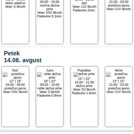
09:00 - 15:00
21:00 - 03:00
delno oblačno
dež
močne dežne
pretežno jasno
Veter S 4km/h
Veter JJZ 8km/h
prhe
Veter VJV 4km/h
Padavine 2mm.
Veter VSV 9km/h
Padavine 9.1mm.
Petek
14.08. avgust
Noč
Jutro
Popoldan
Večer
15°
|
22°
12°
|
18°
18°
|
22°
13°
|
15°
15:00 - 21:00
03:00 - 09:00
09:00 - 15:00
21:00 - 03:00
dežne prhe
pretežno jasno
rahle dežne prhe
pretežno jasno
Veter SV 8km/h
Veter VSV 4km/h
Veter S 6km/h
Veter VJV 4km/h
Padavine 1.6mm.
Padavine 0.9mm.