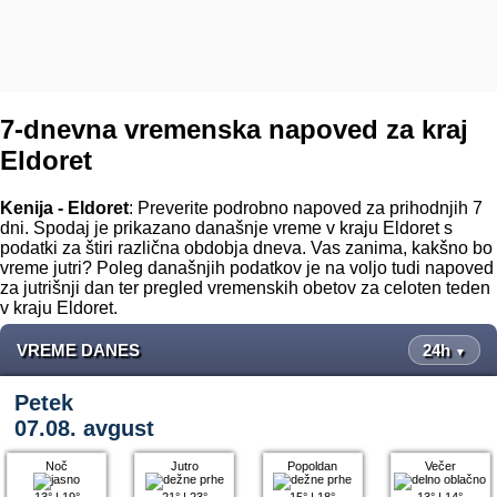
7-dnevna vremenska napoved za kraj
Eldoret
Kenija - Eldoret
: Preverite podrobno napoved za prihodnjih 7
dni. Spodaj je prikazano današnje vreme v kraju Eldoret s
podatki za štiri različna obdobja dneva. Vas zanima, kakšno bo
vreme jutri? Poleg današnjih podatkov je na voljo tudi napoved
za jutrišnji dan ter pregled vremenskih obetov za celoten teden
v kraju Eldoret.
VREME DANES
24h
▼
Petek
07.08. avgust
Noč
Jutro
Popoldan
Večer
13°
|
19°
21°
|
23°
15°
|
18°
13°
|
14°