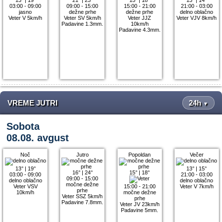
03:00 - 09:00
09:00 - 15:00
15:00 - 21:00
21:00 - 03:00
jasno
dežne prhe
dežne prhe
delno oblačno
Veter V 5km/h
Veter SV 5km/h
Veter JJZ
Veter VJV 8km/h
Padavine 1.3mm.
10km/h
Padavine 4.3mm.
VREME JUTRI
24h
▼
Sobota
08.08. avgust
Noč
Jutro
Popoldan
Večer
13°
|
19°
13°
|
15°
16°
|
24°
15°
|
18°
03:00 - 09:00
21:00 - 03:00
09:00 - 15:00
delno oblačno
delno oblačno
močne dežne
Veter VSV
15:00 - 21:00
Veter V 7km/h
prhe
10km/h
močne dežne
Veter SSZ 5km/h
prhe
Padavine 7.8mm.
Veter JV 23km/h
Padavine 5mm.