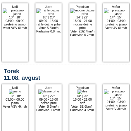
Noč
Jutro
Popoldan
Večer
13°
|
18°
18°
|
23°
14°
|
22°
14°
|
15°
03:00 - 09:00
09:00 - 15:00
15:00 - 21:00
21:00 - 03:00
pretežno jasno
rahle dežne prhe
močne dežne
pretežno jasno
Veter VSV 6km/h
Veter S 5km/h
prhe
Veter JV 6km/h
Padavine 0.8mm.
Veter ZSZ 4km/h
Padavine 6.7mm.
Torek
11.08. avgust
Noč
Jutro
Popoldan
Večer
13°
|
18°
18°
|
22°
14°
|
20°
13°
|
15°
03:00 - 09:00
09:00 - 15:00
15:00 - 21:00
21:00 - 03:00
jasno
dežne prhe
dež
pretežno jasno
Veter VSV 4km/h
Veter S 3km/h
Veter SZ 6km/h
Veter V 3km/h
Padavine 1.4mm.
Padavine 4.5mm.