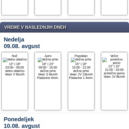
VREME V NASLEDNJIH DNEH
Nedelja
09.08. avgust
Noč
Jutro
Popoldan
Večer
13°
|
18°
18°
|
23°
15°
|
18°
13°
|
15°
03:00 - 09:00
09:00 - 15:00
15:00 - 21:00
21:00 - 03:00
delno oblačno
dežne prhe
dežne prhe
pretežno jasno
Veter V 6km/h
Veter S 6km/h
Veter JV 13km/h
Veter JV 8km/h
Padavine 4mm.
Padavine 1.4mm.
Ponedeljek
10.08. avgust