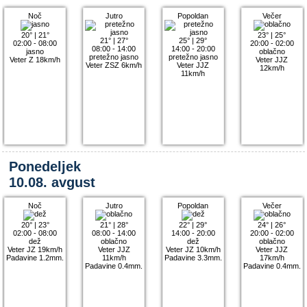
Noč
Jutro
Popoldan
Večer
20°
|
21°
23°
|
25°
21°
|
27°
25°
|
29°
02:00 - 08:00
20:00 - 02:00
08:00 - 14:00
14:00 - 20:00
jasno
oblačno
pretežno jasno
pretežno jasno
Veter Z 18km/h
Veter JJZ
Veter ZSZ 6km/h
Veter JJZ
12km/h
11km/h
Ponedeljek
10.08. avgust
Noč
Jutro
Popoldan
Večer
20°
|
23°
21°
|
28°
22°
|
29°
24°
|
26°
02:00 - 08:00
08:00 - 14:00
14:00 - 20:00
20:00 - 02:00
dež
oblačno
dež
oblačno
Veter JZ 19km/h
Veter JJZ
Veter JZ 10km/h
Veter JJZ
Padavine 1.2mm.
11km/h
Padavine 3.3mm.
17km/h
Padavine 0.4mm.
Padavine 0.4mm.