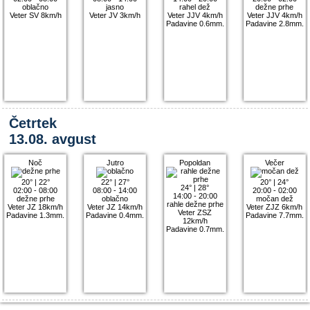
oblačno
jasno
rahel dež
dežne prhe
Veter SV 8km/h
Veter JV 3km/h
Veter JJV 4km/h
Veter JJV 4km/h
Padavine 0.6mm.
Padavine 2.8mm.
Četrtek
13.08. avgust
Noč
Jutro
Popoldan
Večer
20°
|
22°
22°
|
27°
20°
|
24°
24°
|
28°
02:00 - 08:00
08:00 - 14:00
20:00 - 02:00
14:00 - 20:00
dežne prhe
oblačno
močan dež
rahle dežne prhe
Veter JZ 18km/h
Veter JZ 14km/h
Veter ZJZ 6km/h
Veter ZSZ
Padavine 1.3mm.
Padavine 0.4mm.
Padavine 7.7mm.
12km/h
Padavine 0.7mm.