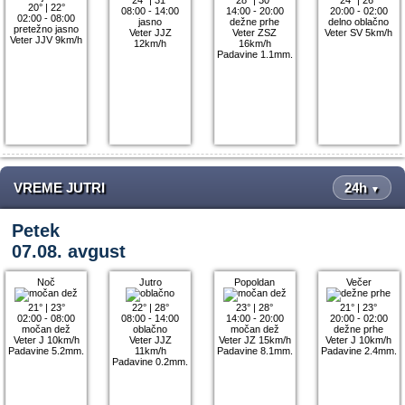
20°
|
22°
08:00 - 14:00
14:00 - 20:00
20:00 - 02:00
02:00 - 08:00
jasno
dežne prhe
delno oblačno
pretežno jasno
Veter JJZ
Veter ZSZ
Veter SV 5km/h
Veter JJV 9km/h
12km/h
16km/h
Padavine 1.1mm.
VREME JUTRI
24h
▼
Petek
07.08. avgust
Noč
Jutro
Popoldan
Večer
21°
|
23°
22°
|
28°
23°
|
28°
21°
|
23°
02:00 - 08:00
08:00 - 14:00
14:00 - 20:00
20:00 - 02:00
močan dež
oblačno
močan dež
dežne prhe
Veter J 10km/h
Veter JJZ
Veter JZ 15km/h
Veter J 10km/h
Padavine 5.2mm.
11km/h
Padavine 8.1mm.
Padavine 2.4mm.
Padavine 0.2mm.