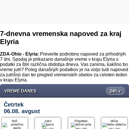
7-dnevna vremenska napoved za kraj
Elyria
ZDA-Ohio - Elyria
: Preverite podrobno napoved za prihodnjih
7 dni. Spodaj je prikazano današnje vreme v kraju Elyria s
podatki za štiri različna obdobja dneva. Vas zanima, kakšno bo
vreme jutri? Poleg današnjih podatkov je na voljo tudi napoved
za jutrišnji dan ter pregled vremenskih obetov za celoten teden
v kraju Elyria.
VREME DANES
24h
▼
Četrtek
06.08. avgust
Noč
Jutro
Popoldan
Večer
24°
|
31°
28°
|
30°
24°
|
26°