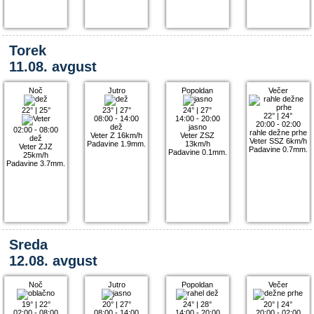
Torek
11.08. avgust
Noč
Jutro
Popoldan
Večer
22°
|
25°
23°
|
27°
24°
|
27°
22°
|
24°
08:00 - 14:00
14:00 - 20:00
20:00 - 02:00
dež
jasno
02:00 - 08:00
rahle dežne prhe
Veter Z 16km/h
Veter ZSZ
dež
Veter SSZ 6km/h
Padavine 1.9mm.
13km/h
Veter ZJZ
Padavine 0.7mm.
Padavine 0.1mm.
25km/h
Padavine 3.7mm.
Sreda
12.08. avgust
Noč
Jutro
Popoldan
Večer
19°
|
22°
20°
|
27°
24°
|
28°
20°
|
24°
02:00 - 08:00
08:00 - 14:00
14:00 - 20:00
20:00 - 02:00