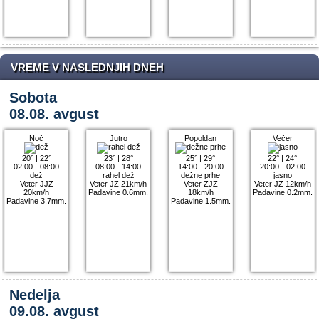
VREME V NASLEDNJIH DNEH
Sobota
08.08. avgust
Noč
Jutro
Popoldan
Večer
20°
|
22°
23°
|
28°
25°
|
29°
22°
|
24°
02:00 - 08:00
08:00 - 14:00
14:00 - 20:00
20:00 - 02:00
dež
rahel dež
dežne prhe
jasno
Veter JJZ
Veter JZ 21km/h
Veter ZJZ
Veter JZ 12km/h
20km/h
Padavine 0.6mm.
18km/h
Padavine 0.2mm.
Padavine 3.7mm.
Padavine 1.5mm.
Nedelja
09.08. avgust