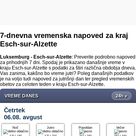
7-dnevna vremenska napoved za kraj
Esch-sur-Alzette
Luksemburg - Esch-sur-Alzette
: Preverite podrobno napoved
za prihodnjih 7 dni. Spodaj je prikazano današnje vreme v
kraju Esch-sur-Alzette s podatki za štiri različna obdobja dneva.
Vas zanima, kakšno bo vreme jutri? Poleg današnjih podatkov
je na voljo tudi napoved za jutrišnji dan ter pregled vremenskih
obetov za celoten teden v kraju Esch-sur-Alzette.
VREME DANES
24h
▼
Četrtek
06.08. avgust
Noč
Jutro
Popoldan
Večer
17°
|
18°
17°
|
22°
21°
|
23°
15°
|
19°