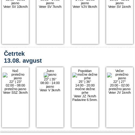
jasno
jasno
jasno
jasno
Veter SV 10km/h
Veter SV 7km/h
Veter VJV 8km/h
Veter SV 1km/h
Četrtek
13.08. avgust
Noč
Jutro
Popoldan
Večer
23°
|
35°
22°
|
23°
25°
|
36°
22°
|
27°
08:00 - 14:00
02:00 - 08:00
14:00 - 20:00
20:00 - 02:00
jasno
pretežno jasno
močne dežne
pretežno jasno
Veter V 3km/h
Veter SSZ 3km/h
prhe
Veter JV 1km/h
Veter JZ 7km/h
Padavine 6.5mm.