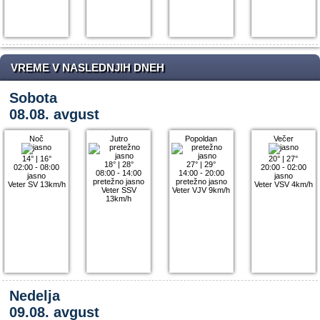
VREME V NASLEDNJIH DNEH
Sobota
08.08. avgust
Noč
Jutro
Popoldan
Večer
14°
|
16°
20°
|
27°
18°
|
28°
27°
|
29°
02:00 - 08:00
20:00 - 02:00
08:00 - 14:00
14:00 - 20:00
jasno
jasno
pretežno jasno
pretežno jasno
Veter SV 13km/h
Veter VSV 4km/h
Veter SSV
Veter VJV 9km/h
13km/h
Nedelja
09.08. avgust