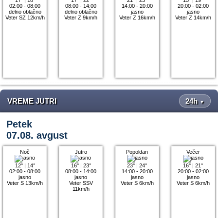
02:00 - 08:00
08:00 - 14:00
14:00 - 20:00
20:00 - 02:00
delno oblačno
delno oblačno
jasno
jasno
Veter SZ 12km/h
Veter Z 9km/h
Veter Z 16km/h
Veter Z 14km/h
VREME JUTRI
24h
▼
Petek
07.08. avgust
Noč
Jutro
Popoldan
Večer
12°
|
14°
16°
|
23°
23°
|
24°
16°
|
21°
02:00 - 08:00
08:00 - 14:00
14:00 - 20:00
20:00 - 02:00
jasno
jasno
jasno
jasno
Veter S 13km/h
Veter SSV
Veter S 6km/h
Veter S 6km/h
11km/h