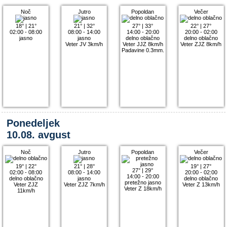
Noč
Jutro
Popoldan
Večer
18°
|
21°
21°
|
32°
27°
|
33°
22°
|
27°
02:00 - 08:00
08:00 - 14:00
14:00 - 20:00
20:00 - 02:00
jasno
jasno
delno oblačno
delno oblačno
Veter JV 3km/h
Veter JJZ 8km/h
Veter ZJZ 8km/h
Padavine 0.3mm.
Ponedeljek
10.08. avgust
Noč
Jutro
Popoldan
Večer
19°
|
22°
21°
|
28°
19°
|
27°
27°
|
29°
02:00 - 08:00
08:00 - 14:00
20:00 - 02:00
14:00 - 20:00
delno oblačno
jasno
delno oblačno
pretežno jasno
Veter ZJZ
Veter ZJZ 7km/h
Veter Z 13km/h
Veter Z 18km/h
11km/h