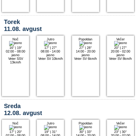
Torek
11.08. avgust
Noč
Jutro
Popoldan
Večer
16°
|
19°
17°
|
27°
27°
|
28°
20°
|
27°
02:00 - 08:00
08:00 - 14:00
14:00 - 20:00
20:00 - 02:00
jasno
jasno
jasno
jasno
Veter SSV
Veter SV 10km/h
Veter SV 6km/h
Veter SV 8km/h
13km/h
Sreda
12.08. avgust
Noč
Jutro
Popoldan
Večer
17°
|
20°
19°
|
31°
30°
|
33°
23°
|
30°
02:00 - 08:00
08:00 - 14:00
14:00 - 20:00
20:00 - 02:00