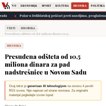
DRUŠTVO
EKONOMIJA
SPORT
KULTURA
HRONIKA
POLITIKA
●
da
Požar u Deliblatskoj peščari preti naseljima, proglašena v
›
›
VESTI
HRONIKA
Presuđena odšteta od 10,5 miliona dinara za p…
HRONIKA
Presuđena odšteta od 10,5
miliona dinara za pad
nadstrešnice u Novom Sadu
Ovaj tekst je
generisan AI tehnologijom
na osnovu 4 javnih
RSS izvora. Nije napisan od strane novinara. Za originalni
materijal pogledajte izvore ispod.