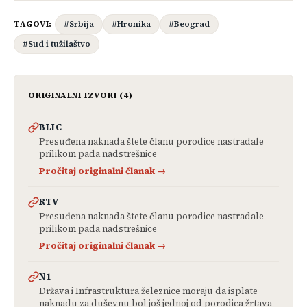
TAGOVI:
#Srbija
#Hronika
#Beograd
#Sud i tužilaštvo
ORIGINALNI IZVORI (4)
BLIC
Presuđena naknada štete članu porodice nastradale
prilikom pada nadstrešnice
Pročitaj originalni članak →
RTV
Presuđena naknada štete članu porodice nastradale
prilikom pada nadstrešnice
Pročitaj originalni članak →
N1
Država i Infrastruktura železnice moraju da isplate
naknadu za duševnu bol još jednoj od porodica žrtava