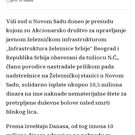
pre 31 dana
Viši sud u Novom Sadu doneo je presudu
kojom su Akcionarsko društvo za upravljanje
javnom železničkom infrastrukturom
„Infrastruktura železnice Srbije“ Beograd i
Republika Srbija obavezani da tužiocu N.Ć.,
članu porodice nastradale prilikom pada
nadstrešnice na Železničkoj stanici u Novom
Sadu, solidarno isplate ukupno 10,5 miliona
dinara na ime naknade nematerijalne štete za
pretrpljene duševne bolove usled smrti
bliskog lica.
Prema izveštaju Danasa, od tog iznosa 10