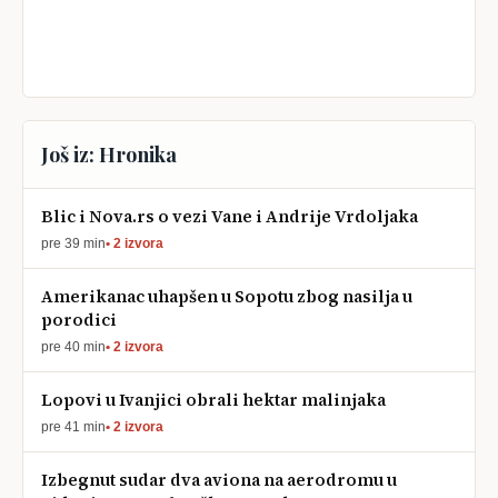
Još iz: Hronika
Blic i Nova.rs o vezi Vane i Andrije Vrdoljaka
pre 39 min
• 2 izvora
Amerikanac uhapšen u Sopotu zbog nasilja u
porodici
pre 40 min
• 2 izvora
Lopovi u Ivanjici obrali hektar malinjaka
pre 41 min
• 2 izvora
Izbegnut sudar dva aviona na aerodromu u