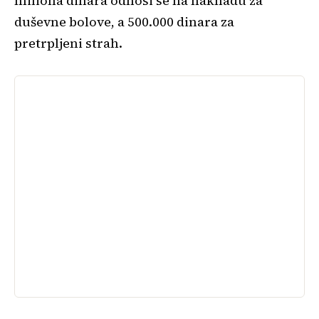
miliona dinara odnosi se na naknadu za
duševne bolove, a 500.000 dinara za
pretrpljeni strah.