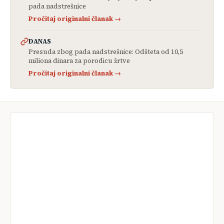
pada nadstrešnice
Pročitaj originalni članak →
DANAS
Presuda zbog pada nadstrešnice: Odšteta od 10,5
miliona dinara za porodicu žrtve
Pročitaj originalni članak →