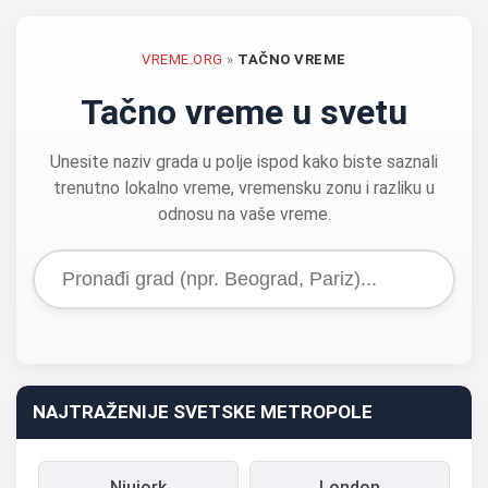
VREME.ORG
»
TAČNO VREME
Tačno vreme u svetu
Unesite naziv grada u polje ispod kako biste saznali
trenutno lokalno vreme, vremensku zonu i razliku u
odnosu na vaše vreme.
NAJTRAŽENIJE SVETSKE METROPOLE
Njujork
London