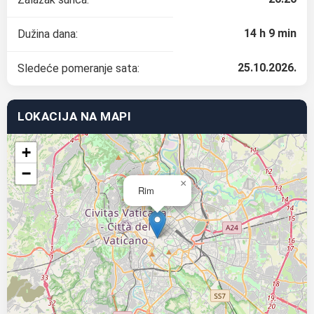
14 h 9 min
Dužina dana:
25.10.2026.
Sledeće pomeranje sata:
LOKACIJA NA MAPI
+
−
×
Rim