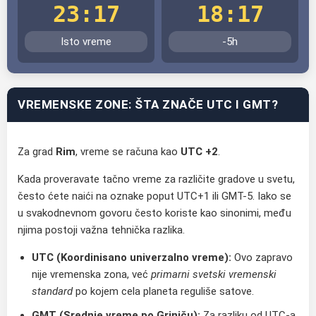
23:17
18:17
Isto vreme
-5h
VREMENSKE ZONE: ŠTA ZNAČE UTC I GMT?
Za grad
Rim
, vreme se računa kao
UTC +2
.
Kada proveravate tačno vreme za različite gradove u svetu,
često ćete naići na oznake poput UTC+1 ili GMT-5. Iako se
u svakodnevnom govoru često koriste kao sinonimi, među
njima postoji važna tehnička razlika.
UTC (Koordinisano univerzalno vreme):
Ovo zapravo
nije vremenska zona, već
primarni svetski vremenski
standard
po kojem cela planeta reguliše satove.
GMT (Srednje vreme po Griniču):
Za razliku od UTC-a,