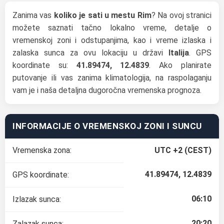
Zanima vas
koliko je sati u mestu Rim
? Na ovoj stranici
možete saznati tačno lokalno vreme, detalje o
vremenskoj zoni i odstupanjima, kao i vreme izlaska i
zalaska sunca za ovu lokaciju u državi
Italija
. GPS
koordinate su:
41.89474, 12.4839
. Ako planirate
putovanje ili vas zanima klimatologija, na raspolaganju
vam je i naša detaljna dugoročna vremenska prognoza.
INFORMACIJE O VREMENSKOJ ZONI I SUNCU
Vremenska zona:
UTC +2 (CEST)
41.89474, 12.4839
GPS koordinate:
06:10
Izlazak sunca:
20:20
Zalazak sunca: