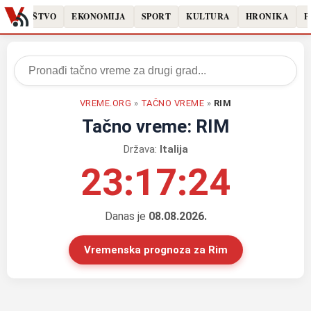
DRUŠTVO
EKONOMIJA
SPORT
KULTURA
HRONIKA
P
VREME.ORG
»
TAČNO VREME
»
RIM
Tačno vreme: RIM
Država:
Italija
23:17:24
Danas je
08.08.2026.
Vremenska prognoza za Rim