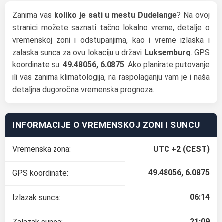
Zanima vas
koliko je sati u mestu Dudelange
? Na ovoj
stranici možete saznati tačno lokalno vreme, detalje o
vremenskoj zoni i odstupanjima, kao i vreme izlaska i
zalaska sunca za ovu lokaciju u državi
Luksemburg
. GPS
koordinate su:
49.48056, 6.0875
. Ako planirate putovanje
ili vas zanima klimatologija, na raspolaganju vam je i naša
detaljna dugoročna vremenska prognoza.
INFORMACIJE O VREMENSKOJ ZONI I SUNCU
Vremenska zona:
UTC +2 (CEST)
49.48056, 6.0875
GPS koordinate:
06:14
Izlazak sunca:
21:09
Zalazak sunca: