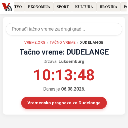
DRUŠTVO
EKONOMIJA
SPORT
KULTURA
HRONIKA
PO
VREME.ORG
»
TAČNO VREME
»
DUDELANGE
Tačno vreme: DUDELANGE
Država:
Luksemburg
10:13:48
Danas je
06.08.2026.
Vremenska prognoza za Dudelange