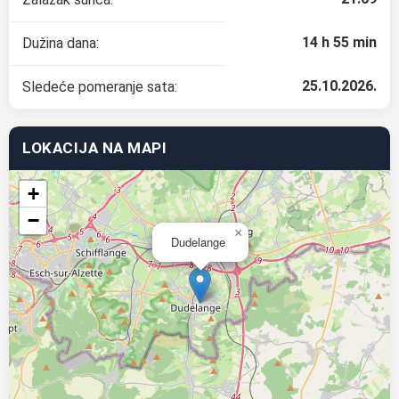
14 h 55 min
Dužina dana:
25.10.2026.
Sledeće pomeranje sata:
LOKACIJA NA MAPI
+
−
×
Dudelange