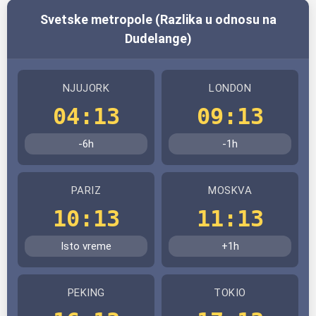
Svetske metropole (Razlika u odnosu na
Dudelange)
NJUJORK
LONDON
04:13
09:13
-6h
-1h
PARIZ
MOSKVA
10:13
11:13
Isto vreme
+1h
PEKING
TOKIO