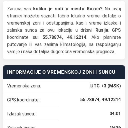
Zanima vas
koliko je sati u mestu Kazan
? Na ovoj
stranici možete saznati tačno lokalno vreme, detalje o
vremenskoj zoni i odstupanjima, kao i vreme izlaska i
zalaska sunca za ovu lokaciju u državi
Rusija
. GPS
koordinate su:
55.78874, 49.12214
. Ako planirate
putovanje ili vas zanima klimatologija, na raspolaganju
vam je i naša detaljna dugoročna vremenska prognoza.
INFORMACIJE O VREMENSKOJ ZONI I SUNCU
Vremenska zona:
UTC +3 (MSK)
55.78874, 49.12214
GPS koordinate:
04:01
Izlazak sunca:
19:36
Zalazak sunca: