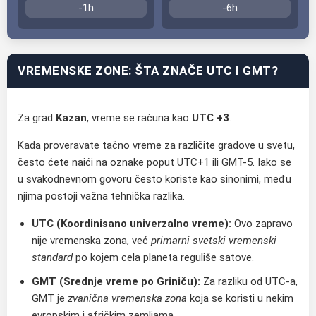
-1h
-6h
VREMENSKE ZONE: ŠTA ZNAČE UTC I GMT?
Za grad
Kazan
, vreme se računa kao
UTC +3
.
Kada proveravate tačno vreme za različite gradove u svetu,
često ćete naići na oznake poput UTC+1 ili GMT-5. Iako se
u svakodnevnom govoru često koriste kao sinonimi, među
njima postoji važna tehnička razlika.
UTC (Koordinisano univerzalno vreme):
Ovo zapravo
nije vremenska zona, već
primarni svetski vremenski
standard
po kojem cela planeta reguliše satove.
GMT (Srednje vreme po Griniču):
Za razliku od UTC-a,
GMT je
zvanična vremenska zona
koja se koristi u nekim
evropskim i afričkim zemljama.