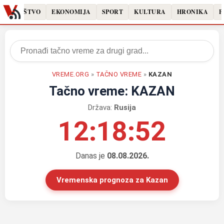
DRUŠTVO
EKONOMIJA
SPORT
KULTURA
HRONIKA
P
VREME.ORG
»
TAČNO VREME
»
KAZAN
Tačno vreme: KAZAN
Država:
Rusija
12:18:52
Danas je
08.08.2026.
Vremenska prognoza za Kazan