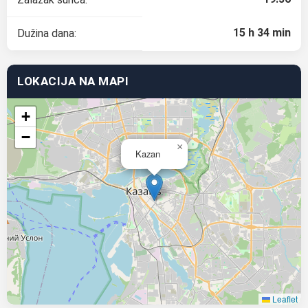
15 h 34 min
Dužina dana:
LOKACIJA NA MAPI
+
−
×
Kazan
Leaflet