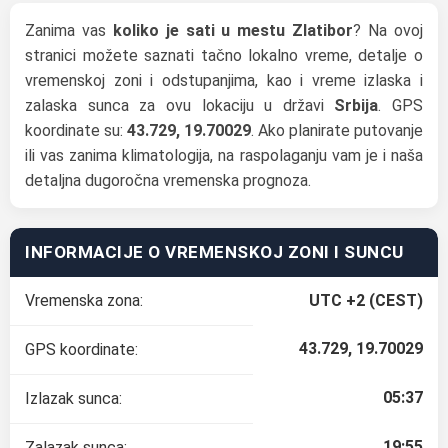
Zanima vas
koliko je sati u mestu Zlatibor
? Na ovoj
stranici možete saznati tačno lokalno vreme, detalje o
vremenskoj zoni i odstupanjima, kao i vreme izlaska i
zalaska sunca za ovu lokaciju u državi
Srbija
. GPS
koordinate su:
43.729, 19.70029
. Ako planirate putovanje
ili vas zanima klimatologija, na raspolaganju vam je i naša
detaljna dugoročna vremenska prognoza.
INFORMACIJE O VREMENSKOJ ZONI I SUNCU
Vremenska zona:
UTC +2 (CEST)
43.729, 19.70029
GPS koordinate:
05:37
Izlazak sunca:
19:55
Zalazak sunca: