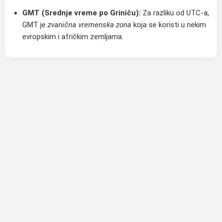
GMT (Srednje vreme po Griniču):
Za razliku od UTC-a,
GMT je
zvanična vremenska zona
koja se koristi u nekim
evropskim i afričkim zemljama.