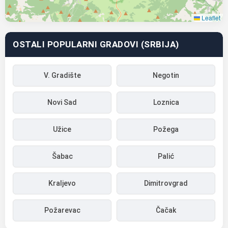
Leaflet
OSTALI POPULARNI GRADOVI (SRBIJA)
V. Gradište
Negotin
Novi Sad
Loznica
Užice
Požega
Šabac
Palić
Kraljevo
Dimitrovgrad
Požarevac
Čačak