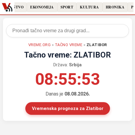
DRUŠTVO
EKONOMIJA
SPORT
KULTURA
HRONIKA
PO
VREME.ORG
»
TAČNO VREME
»
ZLATIBOR
Tačno vreme: ZLATIBOR
Država:
Srbija
08:55:53
Danas je
08.08.2026.
Vremenska prognoza za Zlatibor