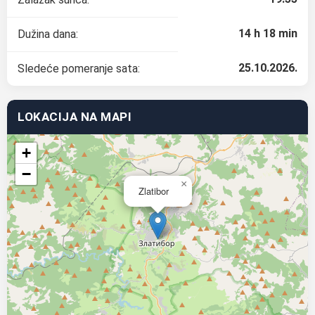
14 h 18 min
Dužina dana:
25.10.2026.
Sledeće pomeranje sata:
LOKACIJA NA MAPI
+
−
×
Zlatibor