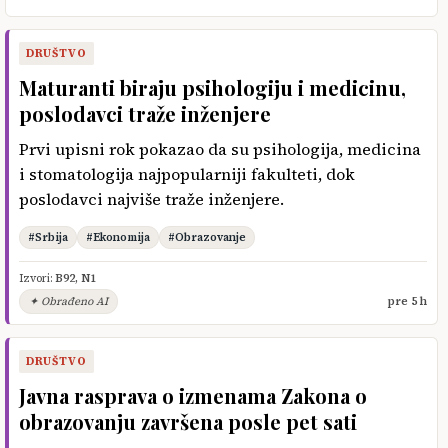
DRUŠTVO
Maturanti biraju psihologiju i medicinu,
poslodavci traže inženjere
Prvi upisni rok pokazao da su psihologija, medicina
i stomatologija najpopularniji fakulteti, dok
poslodavci najviše traže inženjere.
#Srbija
#Ekonomija
#Obrazovanje
Izvori:
B92
,
N1
✦ Obrađeno AI
pre 5 h
DRUŠTVO
Javna rasprava o izmenama Zakona o
obrazovanju završena posle pet sati