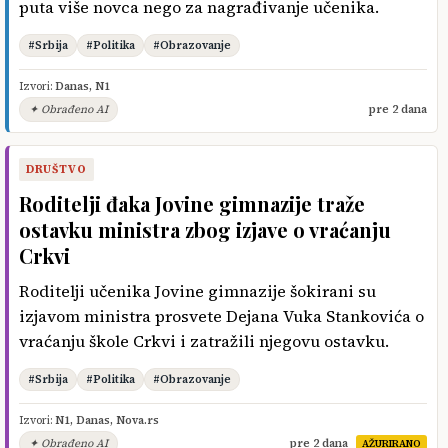
puta više novca nego za nagrađivanje učenika.
#Srbija
#Politika
#Obrazovanje
Izvori:
Danas
,
N1
✦ Obrađeno AI
pre 2 dana
DRUŠTVO
Roditelji đaka Jovine gimnazije traže
ostavku ministra zbog izjave o vraćanju
Crkvi
Roditelji učenika Jovine gimnazije šokirani su
izjavom ministra prosvete Dejana Vuka Stankovića o
vraćanju škole Crkvi i zatražili njegovu ostavku.
#Srbija
#Politika
#Obrazovanje
Izvori:
N1
,
Danas
,
Nova.rs
✦ Obrađeno AI
pre 2 dana
AŽURIRANO