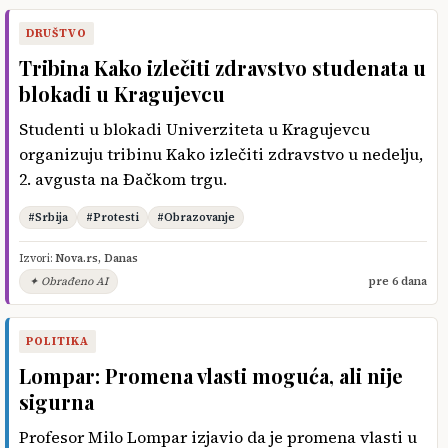
DRUŠTVO
Tribina Kako izlečiti zdravstvo studenata u
blokadi u Kragujevcu
Studenti u blokadi Univerziteta u Kragujevcu
organizuju tribinu Kako izlečiti zdravstvo u nedelju,
2. avgusta na Đačkom trgu.
#Srbija
#Protesti
#Obrazovanje
Izvori:
Nova.rs
,
Danas
✦ Obrađeno AI
pre 6 dana
POLITIKA
Lompar: Promena vlasti moguća, ali nije
sigurna
Profesor Milo Lompar izjavio da je promena vlasti u