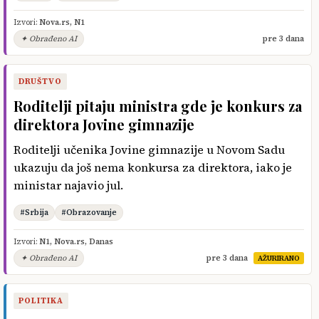
Izvori:
Nova.rs
,
N1
✦ Obrađeno AI
pre 3 dana
DRUŠTVO
Roditelji pitaju ministra gde je konkurs za
direktora Jovine gimnazije
Roditelji učenika Jovine gimnazije u Novom Sadu
ukazuju da još nema konkursa za direktora, iako je
ministar najavio jul.
#Srbija
#Obrazovanje
Izvori:
N1
,
Nova.rs
,
Danas
✦ Obrađeno AI
pre 3 dana
AŽURIRANO
POLITIKA