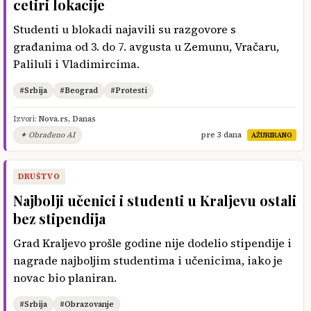
cetiri lokacije
Studenti u blokadi najavili su razgovore s
građanima od 3. do 7. avgusta u Zemunu, Vračaru,
Paliluli i Vladimircima.
#Srbija
#Beograd
#Protesti
Izvori:
Nova.rs
,
Danas
✦ Obrađeno AI
pre 3 dana
AŽURIRANO
DRUŠTVO
Najbolji učenici i studenti u Kraljevu ostali
bez stipendija
Grad Kraljevo prošle godine nije dodelio stipendije i
nagrade najboljim studentima i učenicima, iako je
novac bio planiran.
#Srbija
#Obrazovanje