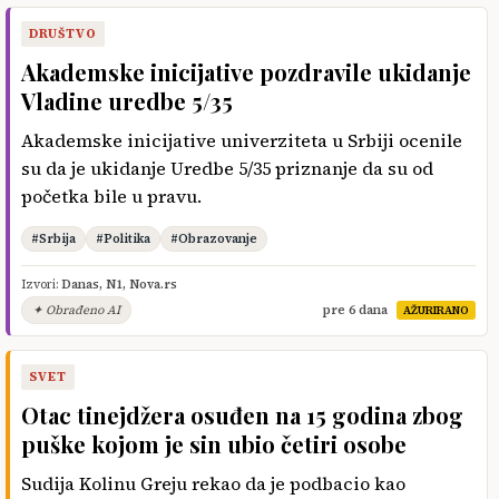
DRUŠTVO
Akademske inicijative pozdravile ukidanje
Vladine uredbe 5/35
Akademske inicijative univerziteta u Srbiji ocenile
su da je ukidanje Uredbe 5/35 priznanje da su od
početka bile u pravu.
#Srbija
#Politika
#Obrazovanje
Izvori:
Danas
,
N1
,
Nova.rs
✦ Obrađeno AI
pre 6 dana
AŽURIRANO
SVET
Otac tinejdžera osuđen na 15 godina zbog
puške kojom je sin ubio četiri osobe
Sudija Kolinu Greju rekao da je podbacio kao