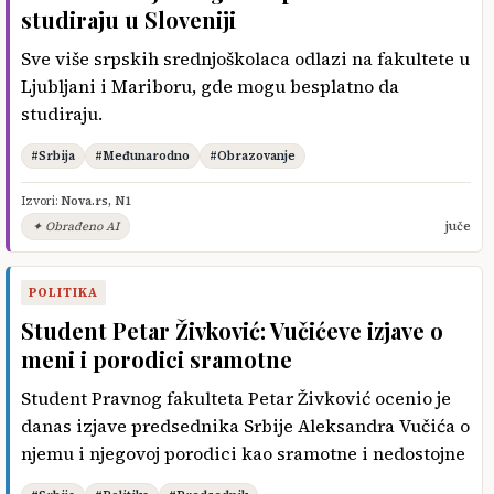
studiraju u Sloveniji
Sve više srpskih srednjoškolaca odlazi na fakultete u
Ljubljani i Mariboru, gde mogu besplatno da
studiraju.
#Srbija
#Međunarodno
#Obrazovanje
Izvori:
Nova.rs
,
N1
✦ Obrađeno AI
juče
POLITIKA
Student Petar Živković: Vučićeve izjave o
meni i porodici sramotne
Student Pravnog fakulteta Petar Živković ocenio je
danas izjave predsednika Srbije Aleksandra Vučića o
njemu i njegovoj porodici kao sramotne i nedostojne