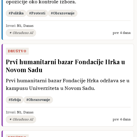
opozicije oko kontrole izbora.
#Politika
#Protesti
#Obrazovanje
Izvori:
N1
,
Danas
✦ Obrađeno AI
pre 4 dana
DRUŠTVO
Prvi humanitarni bazar Fondacije Hrka u
Novom Sadu
Prvi humanitarni bazar Fondacije Hrka održava se u
kampusu Univerziteta u Novom Sadu.
#Srbija
#Obrazovanje
Izvori:
N1
,
Danas
✦ Obrađeno AI
pre 4 dana