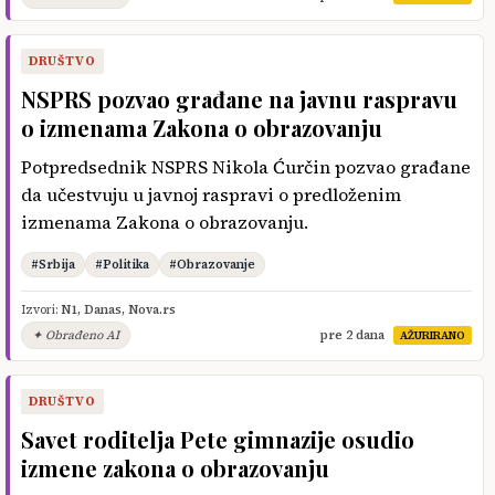
DRUŠTVO
NSPRS pozvao građane na javnu raspravu
o izmenama Zakona o obrazovanju
Potpredsednik NSPRS Nikola Ćurčin pozvao građane
da učestvuju u javnoj raspravi o predloženim
izmenama Zakona o obrazovanju.
#Srbija
#Politika
#Obrazovanje
Izvori:
N1
,
Danas
,
Nova.rs
✦ Obrađeno AI
pre 2 dana
AŽURIRANO
DRUŠTVO
Savet roditelja Pete gimnazije osudio
izmene zakona o obrazovanju