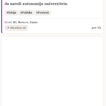
da naruši autonomiju univerziteta.
#Srbija
#Politika
#Protesti
Izvori:
N1
,
Nova.rs
,
Danas
✦ Obrađeno AI
pre 4 h