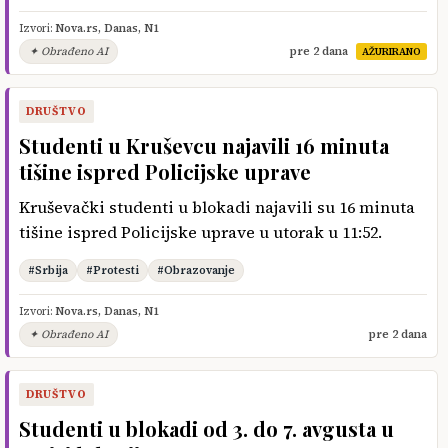
Izvori:
Nova.rs
,
Danas
,
N1
✦ Obrađeno AI
pre 2 dana
AŽURIRANO
DRUŠTVO
Studenti u Kruševcu najavili 16 minuta
tišine ispred Policijske uprave
Kruševački studenti u blokadi najavili su 16 minuta
tišine ispred Policijske uprave u utorak u 11:52.
#Srbija
#Protesti
#Obrazovanje
Izvori:
Nova.rs
,
Danas
,
N1
✦ Obrađeno AI
pre 2 dana
DRUŠTVO
Studenti u blokadi od 3. do 7. avgusta u