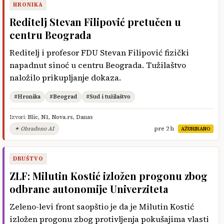
HRONIKA
Reditelj Stevan Filipović pretučen u
centru Beograda
Reditelj i profesor FDU Stevan Filipović fizički
napadnut sinoć u centru Beograda. Tužilaštvo
naložilo prikupljanje dokaza.
#Hronika
#Beograd
#Sud i tužilaštvo
Izvori:
Blic
,
N1
,
Nova.rs
,
Danas
✦ Obrađeno AI
pre 2 h
AŽURIRANO
DRUŠTVO
ZLF: Milutin Kostić izložen progonu zbog
odbrane autonomije Univerziteta
Zeleno-levi front saopštio je da je Milutin Kostić
izložen progonu zbog protivljenja pokušajima vlasti