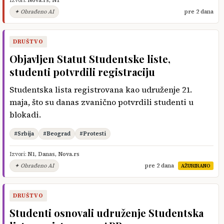
Izvori:
Nova.rs
,
N1
✦ Obrađeno AI
pre 2 dana
DRUŠTVO
Objavljen Statut Studentske liste,
studenti potvrdili registraciju
Studentska lista registrovana kao udruženje 21.
maja, što su danas zvanično potvrdili studenti u
blokadi.
#Srbija
#Beograd
#Protesti
Izvori:
N1
,
Danas
,
Nova.rs
✦ Obrađeno AI
pre 2 dana
AŽURIRANO
DRUŠTVO
Studenti osnovali udruženje Studentska