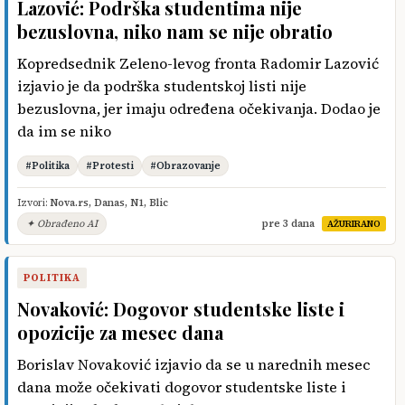
Lazović: Podrška studentima nije
bezuslovna, niko nam se nije obratio
Kopredsednik Zeleno-levog fronta Radomir Lazović
izjavio je da podrška studentskoj listi nije
bezuslovna, jer imaju određena očekivanja. Dodao je
da im se niko
#Politika
#Protesti
#Obrazovanje
Izvori:
Nova.rs
,
Danas
,
N1
,
Blic
✦ Obrađeno AI
pre 3 dana
AŽURIRANO
POLITIKA
Novaković: Dogovor studentske liste i
opozicije za mesec dana
Borislav Novaković izjavio da se u narednih mesec
dana može očekivati dogovor studentske liste i