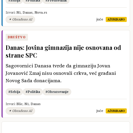
#Srbija
#Politika
#Predsednik
Izvori:
N1
,
Danas
,
Nova.rs
✦ Obrađeno AI
juče
AŽURIRANO
DRUŠTVO
Danas: Jovina gimnazija nije osnovana od
strane SPC
Sagovornici Danasa tvrde da gimnaziju Jovan
Jovanović Zmaj nisu osnovali crkva, već građani
Novog Sada donacijama.
#Srbija
#Politika
#Obrazovanje
Izvori:
Blic
,
N1
,
Danas
✦ Obrađeno AI
juče
AŽURIRANO