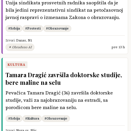
Unija sindikata prosvetnih radnika saopštila da je
bila jedini reprezentativni sindikat na petočasovnoj
javnoj raspravi o izmenama Zakona o obrazovanju.
#Srbija
#Protesti
#Obrazovanje
Izvori:
Danas
,
N1
✦ Obrađeno AI
pre 13 h
KULTURA
Tamara Dragić završila doktorske studije,
bere maline na selu
Pevačica Tamara Dragić (36) završila doktorske
studije, važi za najobrazovaniju na estradi, sa
porodicom bere maline na selu.
#Srbija
#Kultura
#Obrazovanje
Izvori:
Nova.rs
,
Blic