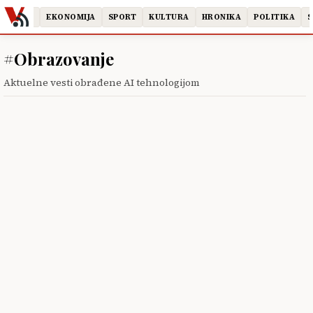
UŠTVO
EKONOMIJA
SPORT
KULTURA
HRONIKA
POLITIKA
SV
#Obrazovanje
Aktuelne vesti obrađene AI tehnologijom