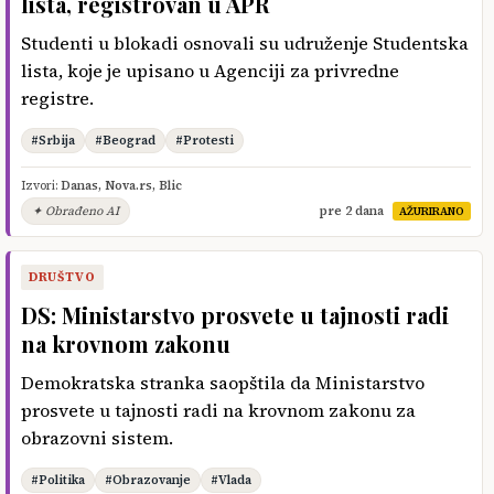
lista, registrovan u APR
Studenti u blokadi osnovali su udruženje Studentska
lista, koje je upisano u Agenciji za privredne
registre.
#Srbija
#Beograd
#Protesti
Izvori:
Danas
,
Nova.rs
,
Blic
✦ Obrađeno AI
pre 2 dana
AŽURIRANO
DRUŠTVO
DS: Ministarstvo prosvete u tajnosti radi
na krovnom zakonu
Demokratska stranka saopštila da Ministarstvo
prosvete u tajnosti radi na krovnom zakonu za
obrazovni sistem.
#Politika
#Obrazovanje
#Vlada