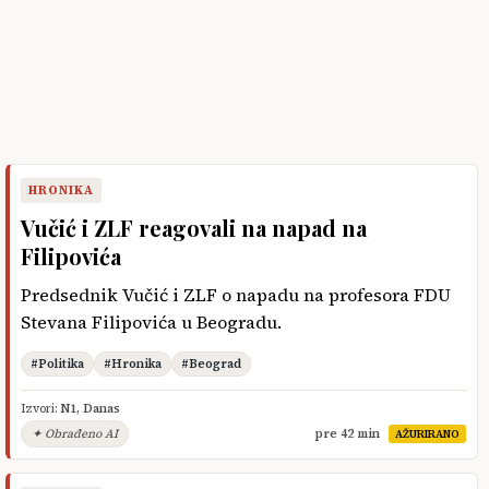
HRONIKA
Vučić i ZLF reagovali na napad na
Filipovića
Predsednik Vučić i ZLF o napadu na profesora FDU
Stevana Filipovića u Beogradu.
#Politika
#Hronika
#Beograd
Izvori:
N1
,
Danas
✦ Obrađeno AI
pre 42 min
AŽURIRANO