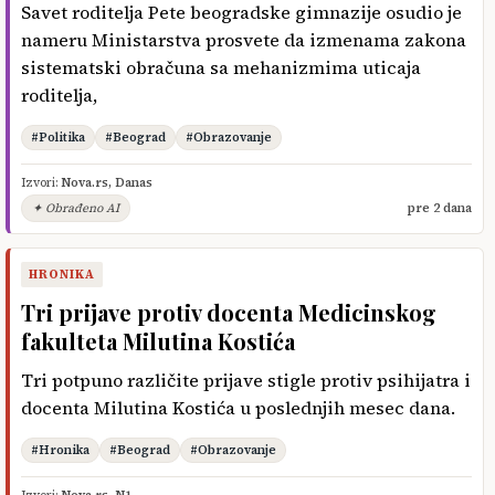
Savet roditelja Pete beogradske gimnazije osudio je
nameru Ministarstva prosvete da izmenama zakona
sistematski obračuna sa mehanizmima uticaja
roditelja,
#Politika
#Beograd
#Obrazovanje
Izvori:
Nova.rs
,
Danas
✦ Obrađeno AI
pre 2 dana
HRONIKA
Tri prijave protiv docenta Medicinskog
fakulteta Milutina Kostića
Tri potpuno različite prijave stigle protiv psihijatra i
docenta Milutina Kostića u poslednjih mesec dana.
#Hronika
#Beograd
#Obrazovanje