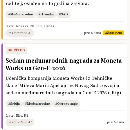
roditelj; osuđen na 15 godina zatvora.
#Međunarodno
#Hronika
#SAD
Izvori:
Nova.rs
,
N1
,
Blic
,
Danas
✦ Obrađeno AI
pre 6 dana
AŽURIRANO
DRUŠTVO
Sedam međunarodnih nagrada za Moneta
Works na Gen-E 2026
Učenička kompanija Moneta Works iz Tehničke
škole 'Mileva Marić Ajnštajn' iz Novog Sada osvojila
sedam međunarodnih nagrada na Gen-E 2026 u Rigi.
#Srbija
#Međunarodno
#Obrazovanje
Izvori:
Blic
,
N1
✦ Obrađeno AI
pre 6 dana