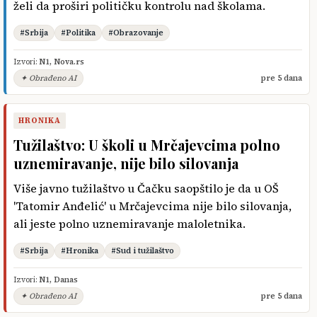
želi da proširi političku kontrolu nad školama.
#Srbija
#Politika
#Obrazovanje
Izvori:
N1
,
Nova.rs
✦ Obrađeno AI
pre 5 dana
HRONIKA
Tužilaštvo: U školi u Mrčajevcima polno
uznemiravanje, nije bilo silovanja
Više javno tužilaštvo u Čačku saopštilo je da u OŠ
'Tatomir Anđelić' u Mrčajevcima nije bilo silovanja,
ali jeste polno uznemiravanje maloletnika.
#Srbija
#Hronika
#Sud i tužilaštvo
Izvori:
N1
,
Danas
✦ Obrađeno AI
pre 5 dana