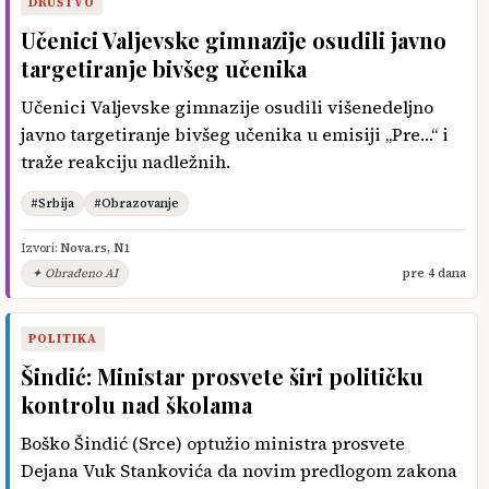
DRUŠTVO
Učenici Valjevske gimnazije osudili javno
targetiranje bivšeg učenika
Učenici Valjevske gimnazije osudili višenedeljno
javno targetiranje bivšeg učenika u emisiji „Pre…“ i
traže reakciju nadležnih.
#Srbija
#Obrazovanje
Izvori:
Nova.rs
,
N1
✦ Obrađeno AI
pre 4 dana
POLITIKA
Šindić: Ministar prosvete širi političku
kontrolu nad školama
Boško Šindić (Srce) optužio ministra prosvete
Dejana Vuk Stankovića da novim predlogom zakona