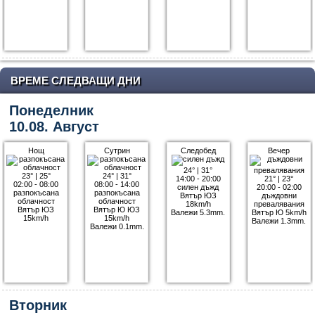
ВРЕМЕ СЛЕДВАЩИ ДНИ
Понеделник
10.08. Август
Нощ
Сутрин
Следобед
Вечер
24°
|
31°
23°
|
25°
24°
|
31°
14:00 - 20:00
21°
|
23°
02:00 - 08:00
08:00 - 14:00
силен дъжд
20:00 - 02:00
разпокъсана
разпокъсана
Вятър ЮЗ
дъждовни
облачност
облачност
18km/h
превалявания
Вятър ЮЗ
Вятър Ю ЮЗ
Валежи 5.3mm.
Вятър Ю 5km/h
15km/h
15km/h
Валежи 1.3mm.
Валежи 0.1mm.
Вторник