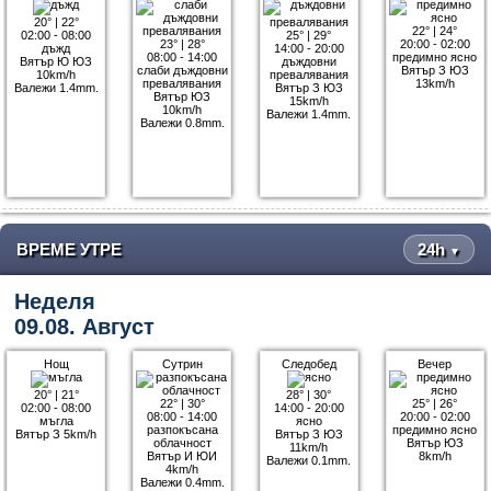
20°
|
22°
22°
|
24°
02:00 - 08:00
25°
|
29°
23°
|
28°
20:00 - 02:00
дъжд
14:00 - 20:00
08:00 - 14:00
предимно ясно
Вятър Ю ЮЗ
дъждовни
слаби дъждовни
Вятър З ЮЗ
10km/h
превалявания
превалявания
13km/h
Валежи 1.4mm.
Вятър З ЮЗ
Вятър ЮЗ
15km/h
10km/h
Валежи 1.4mm.
Валежи 0.8mm.
ВРЕМЕ УТРЕ
24h
▼
Неделя
09.08. Август
Нощ
Сутрин
Следобед
Вечер
20°
|
21°
28°
|
30°
22°
|
30°
25°
|
26°
02:00 - 08:00
14:00 - 20:00
08:00 - 14:00
20:00 - 02:00
мъгла
ясно
разпокъсана
предимно ясно
Вятър З 5km/h
Вятър З ЮЗ
облачност
Вятър ЮЗ
11km/h
Вятър И ЮИ
8km/h
Валежи 0.1mm.
4km/h
Валежи 0.4mm.