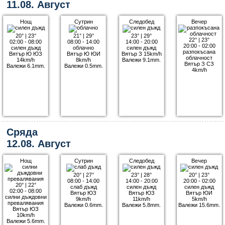
11.08. Август
Нощ
Сутрин
Следобед
Вечер
20°
|
23°
21°
|
29°
23°
|
29°
22°
|
23°
02:00 - 08:00
08:00 - 14:00
14:00 - 20:00
20:00 - 02:00
силен дъжд
облачно
силен дъжд
разпокъсана
Вятър Ю ЮЗ
Вятър Ю ЮИ
Вятър З 15km/h
облачност
14km/h
8km/h
Валежи 9.1mm.
Вятър З СЗ
Валежи 6.1mm.
Валежи 0.5mm.
4km/h
Сряда
12.08. Август
Нощ
Сутрин
Следобед
Вечер
20°
|
27°
23°
|
28°
20°
|
23°
08:00 - 14:00
14:00 - 20:00
20:00 - 02:00
20°
|
22°
слаб дъжд
силен дъжд
силен дъжд
02:00 - 08:00
Вятър ЮЗ
Вятър ЮЗ
Вятър ЮИ
силни дъждовни
9km/h
11km/h
5km/h
превалявания
Валежи 0.6mm.
Валежи 5.8mm.
Валежи 15.6mm.
Вятър ЮЗ
10km/h
Валежи 5.6mm.