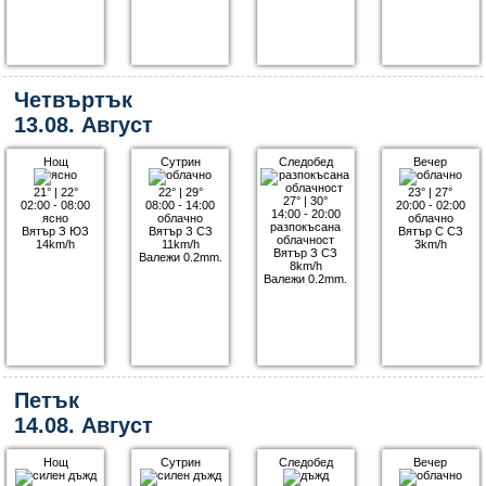
Четвъртък
13.08. Август
Нощ
Сутрин
Следобед
Вечер
21°
|
22°
22°
|
29°
23°
|
27°
27°
|
30°
02:00 - 08:00
08:00 - 14:00
20:00 - 02:00
14:00 - 20:00
ясно
облачно
облачно
разпокъсана
Вятър З ЮЗ
Вятър З СЗ
Вятър С СЗ
облачност
14km/h
11km/h
3km/h
Вятър З СЗ
Валежи 0.2mm.
8km/h
Валежи 0.2mm.
Петък
14.08. Август
Нощ
Сутрин
Следобед
Вечер