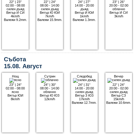
22°
|
23°
22°
|
24°
24°
|
27°
23°
|
26°
02:00 - 08:00
08:00 - 14:00
14:00 - 20:00
20:00 - 02:00
силен дъжд
силен дъжд
дъжд
облачно
Вятър И СИ
Вятър Ю ЮИ
Вятър И ЮИ
Вятър И СИ
4km/h
7km/h
1km/h
3km/h
Валежи 9.2mm.
Валежи 15.9mm.
Валежи 1.3mm.
Събота
15.08. Август
Нощ
Сутрин
Следобед
Вечер
23°
|
24°
24°
|
30°
24°
|
31°
22°
|
24°
02:00 - 08:00
08:00 - 14:00
14:00 - 20:00
20:00 - 02:00
ясно
облачно
силен дъжд
силен дъжд
Вятър ЮИ
Вятър Ю ЮЗ
Вятър З ЮЗ
Вятър СЗ
8km/h
12km/h
17km/h
15km/h
Валежи 12.7mm.
Валежи 10.6mm.