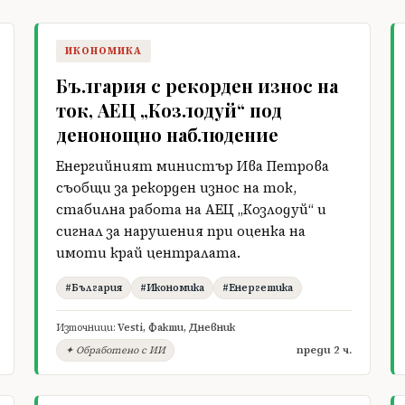
ИКОНОМИКА
България с рекорден износ на
ток, АЕЦ „Козлодуй“ под
денонощно наблюдение
Енергийният министър Ива Петрова
съобщи за рекорден износ на ток,
стабилна работа на АЕЦ „Козлодуй“ и
сигнал за нарушения при оценка на
имоти край централата.
#България
#Икономика
#Енергетика
Източници:
Vesti
,
Факти
,
Дневник
преди 2 ч.
✦ Обработено с ИИ