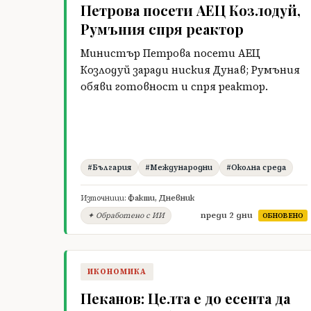
Петрова посети АЕЦ Козлодуй,
Румъния спря реактор
Министър Петрова посети АЕЦ
Козлодуй заради ниския Дунав; Румъния
обяви готовност и спря реактор.
#България
#Международни
#Околна среда
Източници:
Факти
,
Дневник
преди 2 дни
✦ Обработено с ИИ
ОБНОВЕНО
ИКОНОМИКА
Пеканов: Целта е до есента да