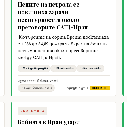
Цените на петрола се
повишиха заради
несигурността около
преговорите САЩ-Иран
Фючърсите на сорта Брент поскъпнаха
с 1,3% до 84,89 долара за барел на фона на
несигурността около преговорите
между САЩ и Иран.
#Международни
#Икономика
#Енергетика
Източници:
Факти
,
Vesti
преди 2 дни
✦ Обработено с ИИ
ОБНОВЕНО
ИКОНОМИКА
Войната в Иран удари