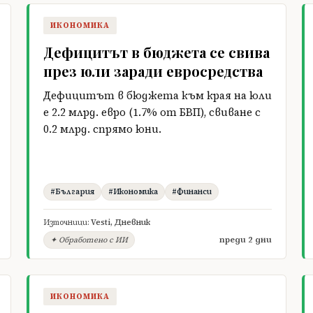
ИКОНОМИКА
Дефицитът в бюджета се свива
през юли заради евросредства
Дефицитът в бюджета към края на юли
е 2.2 млрд. евро (1.7% от БВП), свиване с
0.2 млрд. спрямо юни.
#България
#Икономика
#Финанси
Източници:
Vesti
,
Дневник
преди 2 дни
✦ Обработено с ИИ
ИКОНОМИКА