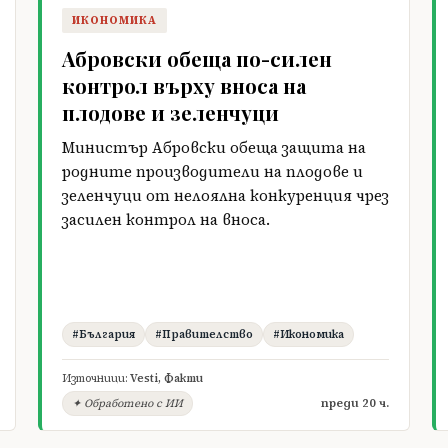
ИКОНОМИКА
Абровски обеща по-силен
контрол върху вноса на
плодове и зеленчуци
Министър Абровски обеща защита на
родните производители на плодове и
зеленчуци от нелоялна конкуренция чрез
засилен контрол на вноса.
#България
#Правителство
#Икономика
Източници:
Vesti
,
Факти
преди 20 ч.
✦ Обработено с ИИ