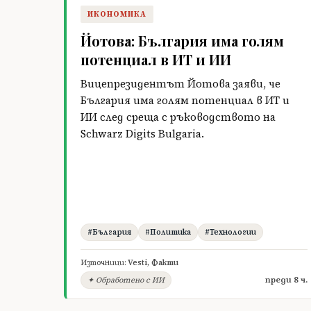
ИКОНОМИКА
Йотова: България има голям
потенциал в ИТ и ИИ
Вицепрезидентът Йотова заяви, че
България има голям потенциал в ИТ и
ИИ след среща с ръководството на
Schwarz Digits Bulgaria.
#България
#Политика
#Технологии
Източници:
Vesti
,
Факти
преди 8 ч.
✦ Обработено с ИИ