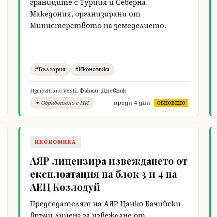
границите с Турция и Северна
Македония, организирани от
Министерството на земеделието.
#България
#Икономика
Източници:
Vesti
,
Факти
,
Дневник
преди 4 дни
✦ Обработено с ИИ
ОБНОВЕНО
ИКОНОМИКА
АЯР лицензира извеждането от
експлоатация на блок 3 и 4 на
АЕЦ Козлодуй
Председателят на АЯР Цанко Бачийски
връчи лиценз за извеждане от