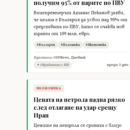
получим 95% от парите по ПВУ
Вицепремиерът Атанас Пеканов заяви,
че целта е България да усвои над 90% от
средствата по ПВУ, като се очаква нов
транш от 109 млн. евро.
#България
#Политика
#Икономика
Източници:
OFFNews
,
Дневник
преди 3 дни
✦ Обработено с ИИ
ИКОНОМИКА
Цената на петрола падна рязко
след отлагане на удар срещу
Иран
Цените на петрола се сринаха с близо