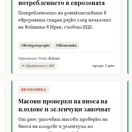
потреблението в еврозоната
Потреблението на домакинствата в
еврозоната спадна рязко след началото
на войната в Иран, съобщи ЕЦБ.
#Международни
#Икономика
Източници:
Vesti
,
Факти
преди 3 дни
✦ Обработено с ИИ
ИКОНОМИКА
Масови проверки на вноса на
плодове и зеленчуци започват
От днес започват масови проверки на
вноса на плодове и зеленчуци по