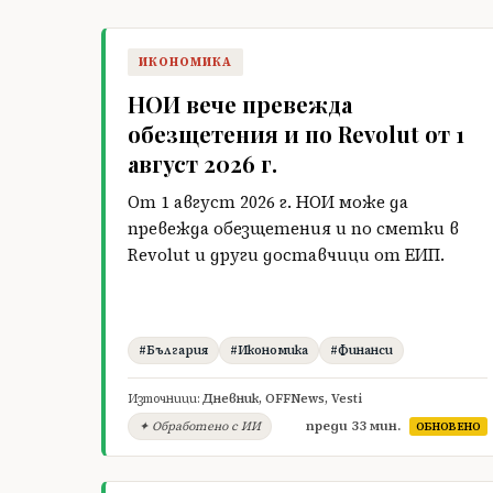
ИКОНОМИКА
НОИ вече превежда
обезщетения и по Revolut от 1
август 2026 г.
От 1 август 2026 г. НОИ може да
превежда обезщетения и по сметки в
Revolut и други доставчици от ЕИП.
#България
#Икономика
#Финанси
Източници:
Дневник
,
OFFNews
,
Vesti
преди 33 мин.
✦ Обработено с ИИ
ОБНОВЕНО