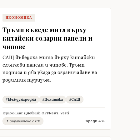
ИКОНОМИКА
Тръмп въведе мита върху
китайски соларни панели и
чипове
САЩ въведоха мита върху китайски
слънчеви панели и чипове. Тръмп
подписа и два указа за ограничаване на
родилния туризъм.
#Международни
#Политика
#САЩ
Източници:
Дневник
,
OFFNews
,
Vesti
преди 4 ч.
✦ Обработено с ИИ