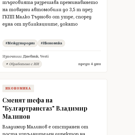
търговията разрешава преминаването
на товарни автомобили до 3,5 т през
ГКПП Малко Търново от утре, според
една от публикациите, докато
#Международни
#Икономика
Източници:
Дневник
,
Vesti
преди 4 дни
✦ Обработено с ИИ
ИКОНОМИКА
Сменят шефа на
"Булгартрансгаз" Владимир
Малинов
Владимир Малинов е отстранен от
поста изпълнителен директор на