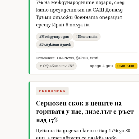
7% на международните пазари, след
като президентът на САЩ Доналд
Тръмп отложи военната операция
срещу Иран в полза на
#Международни
#Икономика
#Близкият изток
Източници:
OFFNews
,
Факти
,
Vesti
преди 4 дни
✦ Обработено с ИИ
ОБНОВЕНО
ИКОНОМИКА
Сериозен скок в цените на
горивата у нас, дизелът с ръст
над 17%
Цената на дизела скочи с над 17% за 30
дни, а през август се очаква ново