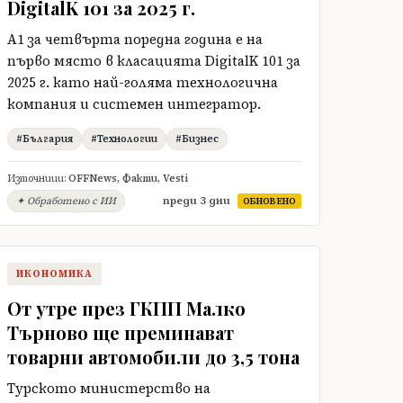
DigitalK 101 за 2025 г.
А1 за четвърта поредна година е на
първо място в класацията DigitalK 101 за
2025 г. като най-голяма технологична
компания и системен интегратор.
#България
#Технологии
#Бизнес
Източници:
OFFNews
,
Факти
,
Vesti
преди 3 дни
✦ Обработено с ИИ
ОБНОВЕНО
ИКОНОМИКА
От утре през ГКПП Малко
Търново ще преминават
товарни автомобили до 3,5 тона
Турското министерство на