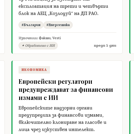
експлоатация на трети и четвърти
блок на АЕЦ „Козлодуй“ на ДП РАО.
#България
#Енергетика
Източници:
Факти
,
Vesti
преди 5 дни
✦ Обработено с ИИ
ИКОНОМИКА
Европейски регулатори
предупреждават за финансови
измами с ИИ
Европейските надзорни органи
предупредиха за финансови измами,
включително клониране на гласове и
лица чрез изкуствен интелект.