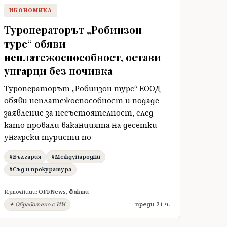
ИКОНОМИКА
Туроператорът „Робинзон
турс“ обяви
неплатежоспособност, остави
унгарци без почивка
Туроператорът „Робинзон турс“ ЕООД
обяви неплатежоспособност и подаде
заявление за несъстоятелност, след
като провали ваканцията на десетки
унгарски туристи по
#България
#Международни
#Съд и прокуратура
Източници:
OFFNews
,
Факти
преди 21 ч.
✦ Обработено с ИИ