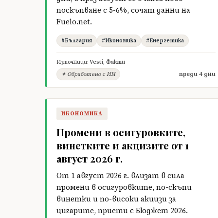
поскъпване с 5-6%, сочат данни на
Fuelo.net.
#България
#Икономика
#Енергетика
Източници:
Vesti
,
Факти
преди 4 дни
✦ Обработено с ИИ
ИКОНОМИКА
Промени в осигуровките,
винетките и акцизите от 1
август 2026 г.
От 1 август 2026 г. влизат в сила
промени в осигуровките, по-скъпи
винетки и по-високи акцизи за
цигарите, приети с Бюджет 2026.