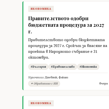
ИКОНОМИКА
Правителството одобри
бюджетната процедура за 2027
г.
Правителството одобри бюджетната
процедура за 2027 г. Срокът за внасяне на
проекта в Народното събрание е 31
октомври.
#България
#Правителство
#Икономика
Източници:
Дневник
,
Факти
вчера
✦ Обработено с ИИ
ИКОНОМИКА