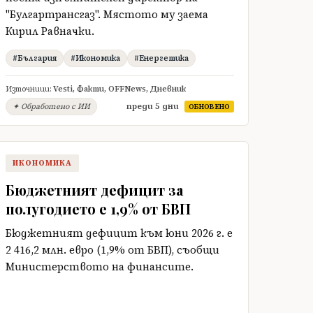
"Булгартрансгаз". Мястото му заема
Кирил Равначки.
#България
#Икономика
#Енергетика
Източници:
Vesti
,
Факти
,
OFFNews
,
Дневник
преди 5 дни
✦ Обработено с ИИ
ОБНОВЕНО
ИКОНОМИКА
Бюджетният дефицит за
полугодието е 1,9% от БВП
Бюджетният дефицит към юни 2026 г. е
2 416,2 млн. евро (1,9% от БВП), съобщи
Министерството на финансите.