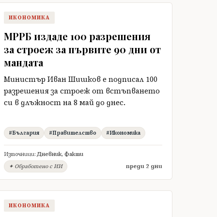
ИКОНОМИКА
МРРБ издаде 100 разрешения
за строеж за първите 90 дни от
мандата
Министър Иван Шишков е подписал 100
разрешения за строеж от встъпването
си в длъжност на 8 май до днес.
#България
#Правителство
#Икономика
Източници:
Дневник
,
Факти
преди 2 дни
✦ Обработено с ИИ
ИКОНОМИКА