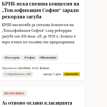
КРИБ иска спешна концесия на
„Топлофикация София“ заради
рекордна загуба
КРИБ настоява за спешна концесия на
„Топлофикация София“ след рекордна
загуба от 426 млн. лв. за 2025 г., която е
три пъти по-голяма от предходната.
#България
#София
#Икономика
Източници:
Дневник
,
Vesti
,
Факти
преди 2 дни
✦ Обработено с ИИ
ОБНОВЕНО
ИКОНОМИКА
А1 отново оглави класацията