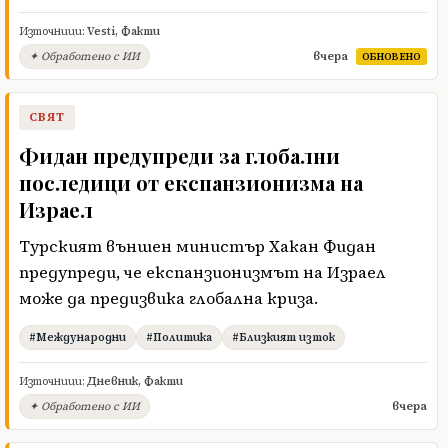
Източници:
Vesti
,
Факти
вчера
✦ Обработено с ИИ
ОБНОВЕНО
СВЯТ
Фидан предупреди за глобални
последици от експанзионизма на
Израел
Турският външен министър Хакан Фидан
предупреди, че експанзионизмът на Израел
може да предизвика глобална криза.
#Международни
#Политика
#Близкият изток
Източници:
Дневник
,
Факти
вчера
✦ Обработено с ИИ