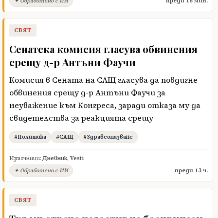
преди 16 мин.
✦ Обработено с ИИ
СВЯТ
Сенатска комисия гласува обвинения
срещу д-р Антъни Фаучи
Комисия в Сената на САЩ гласува да повдигне
обвинения срещу д-р Антъни Фаучи за
неуважение към Конгреса, заради отказа му да
свидетелства за реакцията срещу
#Политика
#САЩ
#Здравеопазване
Източници:
Дневник
,
Vesti
преди 13 ч.
✦ Обработено с ИИ
СВЯТ