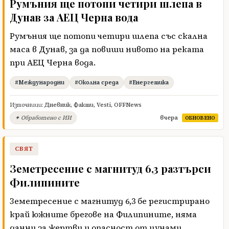
Румъния ще потопи четири шлепа в
Дунав за АЕЦ Черна вода
Румъния ще потопи четири шлепа със скална
маса в Дунав, за да повиши нивото на реката
при АЕЦ Черна вода.
#Международни
#Околна среда
#Енергетика
Източници:
Дневник
,
Факти
,
Vesti
,
OFFNews
вчера
✦ Обработено с ИИ
ОБНОВЕНО
СВЯТ
Земетресение с магнитуд 6,3 разтърси
Филипините
Земетресение с магнитуд 6,3 бе регистрирано
край южните брегове на Филипините, няма
данни за жертви и опасност от цунами.