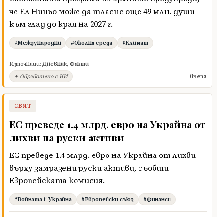
че Ел Ниньо може да тласне още 49 млн. души
към глад до края на 2027 г.
#Международни
#Околна среда
#Климат
Източници:
Дневник
,
Факти
вчера
✦ Обработено с ИИ
СВЯТ
ЕС преведе 1.4 млрд. евро на Украйна от
лихви на руски активи
ЕС преведе 1.4 млрд. евро на Украйна от лихви
върху замразени руски активи, съобщи
Европейската комисия.
#Войната в Украйна
#Европейски съюз
#Финанси