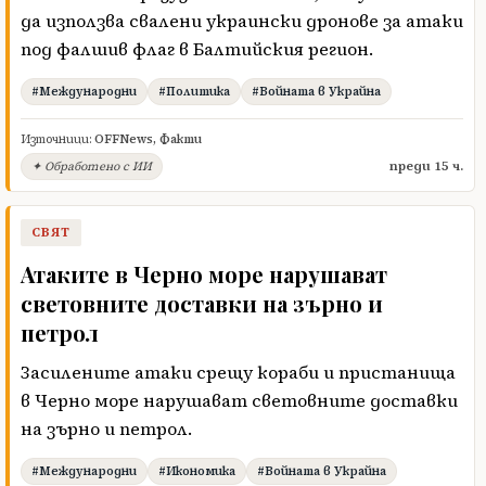
да използва свалени украински дронове за атаки
под фалшив флаг в Балтийския регион.
#Международни
#Политика
#Войната в Украйна
Източници:
OFFNews
,
Факти
преди 15 ч.
✦ Обработено с ИИ
СВЯТ
Атаките в Черно море нарушават
световните доставки на зърно и
петрол
Засилените атаки срещу кораби и пристанища
в Черно море нарушават световните доставки
на зърно и петрол.
#Международни
#Икономика
#Войната в Украйна