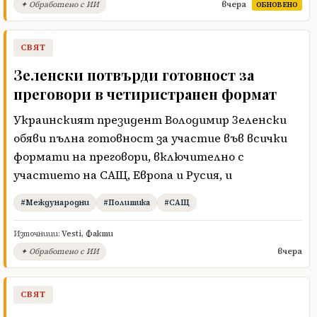
вчера
✦ Обработено с ИИ
ОБНОВЕНО
СВЯТ
Зеленски потвърди готовност за
преговори в четиристранен формат
Украинският президент Володимир Зеленски
обяви пълна готовност за участие във всички
формати на преговори, включително с
участието на САЩ, Европа и Русия, и
#Международни
#Политика
#САЩ
Източници:
Vesti
,
Факти
вчера
✦ Обработено с ИИ
СВЯТ