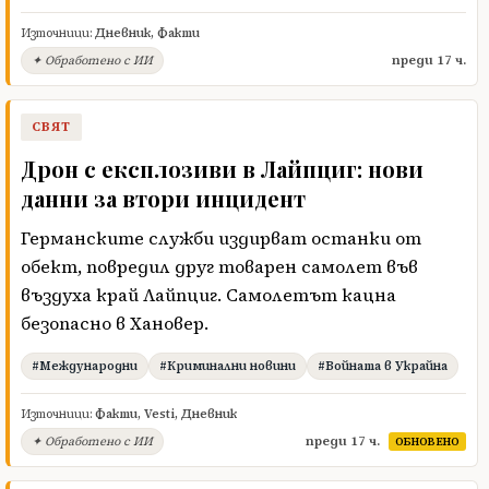
Източници:
Дневник
,
Факти
преди 17 ч.
✦ Обработено с ИИ
СВЯТ
Дрон с експлозиви в Лайпциг: нови
данни за втори инцидент
Германските служби издирват останки от
обект, повредил друг товарен самолет във
въздуха край Лайпциг. Самолетът кацна
безопасно в Хановер.
#Международни
#Криминални новини
#Войната в Украйна
Източници:
Факти
,
Vesti
,
Дневник
преди 17 ч.
✦ Обработено с ИИ
ОБНОВЕНО