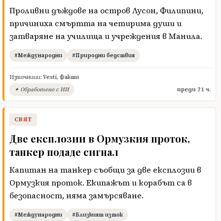
Проливни дъждове на остров Лусон, Филипини,
причиниха смъртта на четирима души и
затваряне на училища и учреждения в Манила.
#Международни
#Природни бедствия
Източници:
Vesti
,
Факти
преди 21 ч.
✦ Обработено с ИИ
СВЯТ
Две експлозии в Ормузкия проток,
танкер подаде сигнал
Капитан на танкер съобщи за две експлозии в
Ормузкия проток. Екипажът и корабът са в
безопасност, няма замърсяване.
#Международни
#Близкият изток