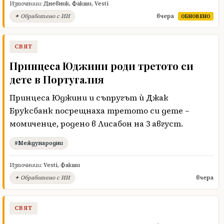
Източници:
Дневник
,
Факти
,
Vesti
вчера
✦ Обработено с ИИ
ОБНОВЕНО
СВЯТ
Принцеса Юджини роди третото си
дете в Португалия
Принцеса Юджини и съпругът ѝ Джак
Бруксбанк посрещнаха третото си дете –
момиченце, родено в Лисабон на 3 август.
#Международни
Източници:
Vesti
,
Факти
вчера
✦ Обработено с ИИ
СВЯТ