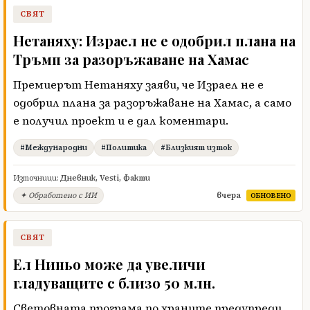
СВЯТ
Нетаняху: Израел не е одобрил плана на
Тръмп за разоръжаване на Хамас
Премиерът Нетаняху заяви, че Израел не е
одобрил плана за разоръжаване на Хамас, а само
е получил проект и е дал коментари.
#Международни
#Политика
#Близкият изток
Източници:
Дневник
,
Vesti
,
Факти
вчера
✦ Обработено с ИИ
ОБНОВЕНО
СВЯТ
Ел Ниньо може да увеличи
гладуващите с близо 50 млн.
Световната програма по храните предупреди,