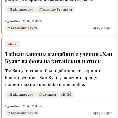
#Международни
#Природни бедствия
Източници:
Vesti
,
Факти
преди 2 дни
✦ Обработено с ИИ
СВЯТ
Тайван започна мащабните учения „Хан
Куан“ на фона на китайския натиск
Тайван започна най-мащабните си годишни
военни учения „Хан Куан“, насочени срещу
потенциално китайско нашествие.
#Международни
#Политика
#НАТО
Източници:
Vesti
,
Факти
преди 2 дни
✦ Обработено с ИИ