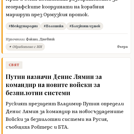
географските координати на корабния
маршрут през Ормузкия проток.
#Международни
#Политика
#Близкият изток
Източници:
Факти
,
Дневник
вчера
✦ Обработено с ИИ
СВЯТ
Путин назначи Денис Лямин за
командир на новите войски за
безпилотни системи
Руският президент Владимир Путин определи
Денис Лямин за командир на новосъздадените
Войски за безпилотни системи на Русия,
съобщиха Ройтерс и БТА.