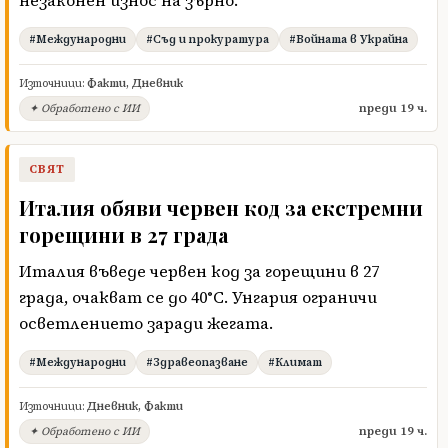
незаконен износ на зърно.
#Международни
#Съд и прокуратура
#Войната в Украйна
Източници:
Факти
,
Дневник
преди 19 ч.
✦ Обработено с ИИ
СВЯТ
Италия обяви червен код за екстремни
горещини в 27 града
Италия въведе червен код за горещини в 27
града, очакват се до 40°C. Унгария ограничи
осветлението заради жегата.
#Международни
#Здравеопазване
#Климат
Източници:
Дневник
,
Факти
преди 19 ч.
✦ Обработено с ИИ