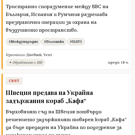
Тристранно споразумение между ВВС на
България, Испания и Румъния разрешава
презгранични операции за охрана на
въздушното пространство.
#Международни
#Политика
#НАТО
Източници:
Дневник
,
Vesti
преди 18 ч.
✦ Обработено с ИИ
СВЯТ
Швеция предава на Украйна
задържания кораб „Кафа“
Върховният съд на Швеция потвърди
решението задържаният товарен кораб „Кафа“
да бъде предаден на Украйна по подозрение за