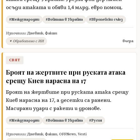
осъди атаката и обяви 1,4 млрд. евро помощ.
#Международни
#Войната в Украйна
#Европейски съюз
Източници:
Дневник
,
Факти
вчера
✦ Обработено с ИИ
СВЯТ
Броят на жертвите при руската атака
срещу Киев нарасна на 17
Броят на жертвите при руската атака срещу
Киев нарасна на 17, а десетки са ранени.
Масирани удари с ракети и дронове.
#Международни
#Войната в Украйна
#Русия
Източници:
Дневник
,
Факти
,
OFFNews
,
Vesti