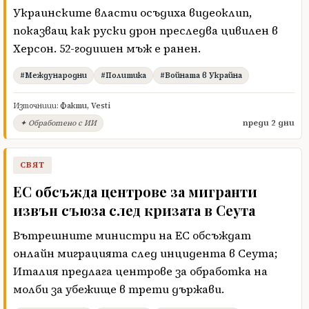
Украинските власти осъдиха видеоклип,
показващ как руски дрон преследва цивилен в
Херсон. 52-годишен мъж е ранен.
#Международни
#Политика
#Войната в Украйна
Източници:
Факти
,
Vesti
преди 2 дни
✦ Обработено с ИИ
СВЯТ
ЕС обсъжда центрове за мигранти
извън съюза след кризата в Сеута
Вътрешните министри на ЕС обсъждат
онлайн миграцията след инцидента в Сеута;
Италия предлага центрове за обработка на
молби за убежище в трети държави.