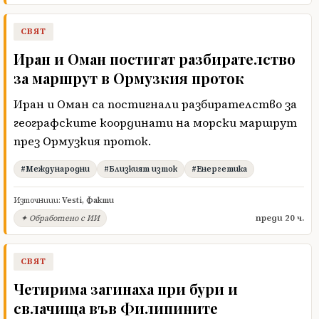
СВЯТ
Иран и Оман постигат разбирателство
за маршрут в Ормузкия проток
Иран и Оман са постигнали разбирателство за
географските координати на морски маршрут
през Ормузкия проток.
#Международни
#Близкият изток
#Енергетика
Източници:
Vesti
,
Факти
преди 20 ч.
✦ Обработено с ИИ
СВЯТ
Четирима загинаха при бури и
свлачища във Филипините