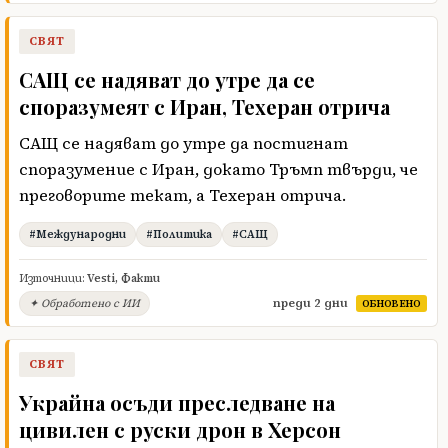
СВЯТ
САЩ се надяват до утре да се
споразумеят с Иран, Техеран отрича
САЩ се надяват до утре да постигнат
споразумение с Иран, докато Тръмп твърди, че
преговорите текат, а Техеран отрича.
#Международни
#Политика
#САЩ
Източници:
Vesti
,
Факти
преди 2 дни
✦ Обработено с ИИ
ОБНОВЕНО
СВЯТ
Украйна осъди преследване на
цивилен с руски дрон в Херсон