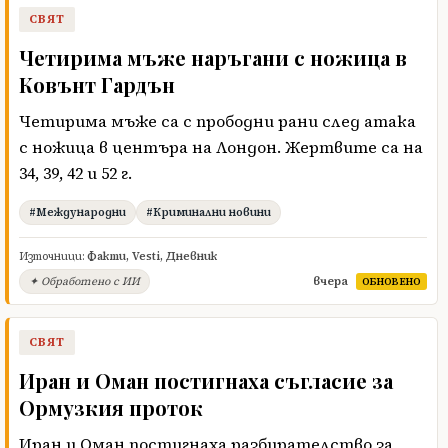
СВЯТ
Четирима мъже наръгани с ножица в
Ковънт Гардън
Четирима мъже са с прободни рани след атака
с ножица в центъра на Лондон. Жертвите са на
34, 39, 42 и 52 г.
#Международни
#Криминални новини
Източници:
Факти
,
Vesti
,
Дневник
вчера
✦ Обработено с ИИ
ОБНОВЕНО
СВЯТ
Иран и Оман постигнаха съгласие за
Ормузкия проток
Иран и Оман постигнаха разбирателство за