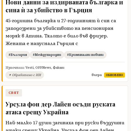
Нови данни за издирваната българка и
сина ѝ за убийство в Гърция
45-годишна българка и 27-годишният ѝ син са
заподозрени за убийството на пенсиониран
моряк в Атина. Тялото е било във фризер.
Жената е напуснала Гърция с
#България
#Международни
#Криминални новини
Източници:
Vesti
,
OFFNews
,
Факти
вчера
✦ Обработено с ИИ
ОБНОВЕНО
СВЯТ
Урсула фон дер Лайен осъди руската
атака срещу Украйна
Най-малко 17 души загинаха при руски въздушни
атаки срещу Украйна. Урсула фон дер Лайен