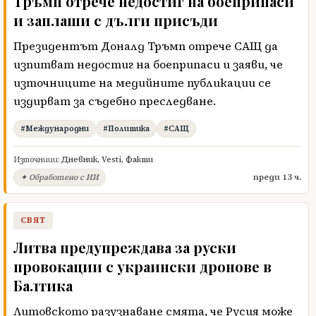
Тръмп отрече недостиг на боеприпаси
и заплаши с дълги присъди
Президентът Доналд Тръмп отрече САЩ да
изпитват недостиг на боеприпаси и заяви, че
източниците на медийните публикации се
издирват за съдебно преследване.
#Международни
#Политика
#САЩ
Източници:
Дневник
,
Vesti
,
Факти
преди 13 ч.
✦ Обработено с ИИ
СВЯТ
Литва предупреждава за руски
провокации с украински дронове в
Балтика
Литовското разузнаване смята, че Русия може