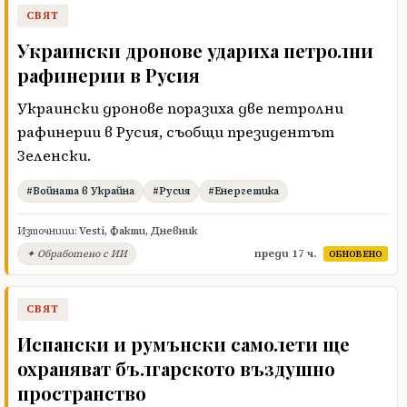
СВЯТ
Украински дронове удариха петролни
рафинерии в Русия
Украински дронове поразиха две петролни
рафинерии в Русия, съобщи президентът
Зеленски.
#Войната в Украйна
#Русия
#Енергетика
Източници:
Vesti
,
Факти
,
Дневник
преди 17 ч.
✦ Обработено с ИИ
ОБНОВЕНО
СВЯТ
Испански и румънски самолети ще
охраняват българското въздушно
пространство