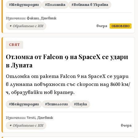
#Международни
#Политика
#Войната в Украйна
Източници:
Факти
,
Дневник
вчера
✦ Обработено с ИИ
ОБНОВЕНО
СВЯТ
Отломка от Falcon 9 на SpaceX се удари
в Луната
Отломка от ракета Falcon 9 на SpaceX се удари
в лунната повърхност със скорост над 8600 км/
ч, образувайки нов кратер.
#Международни
#Технологии
#Наука
Източници:
Vesti
,
Дневник
вчера
✦ Обработено с ИИ