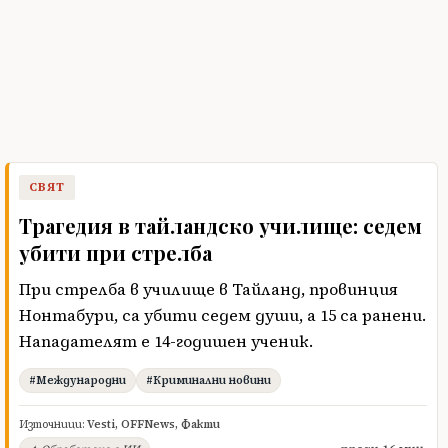
СВЯТ
Трагедия в тайландско училище: седем
убити при стрелба
При стрелба в училище в Тайланд, провинция
Нонтабури, са убити седем души, а 15 са ранени.
Нападателят е 14-годишен ученик.
#Международни
#Криминални новини
Източници:
Vesti
,
OFFNews
,
Факти