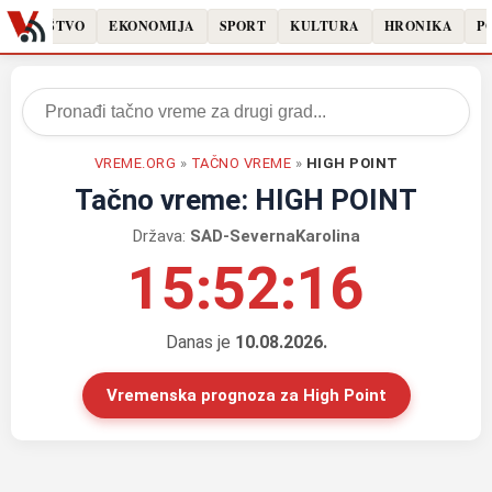
DRUŠTVO
EKONOMIJA
SPORT
KULTURA
HRONIKA
PO
VREME.ORG
»
TAČNO VREME
»
HIGH POINT
Tačno vreme: HIGH POINT
Država:
SAD-SevernaKarolina
15:52:16
Danas je
10.08.2026.
Vremenska prognoza za High Point