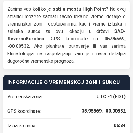
Zanima vas
koliko je sati u mestu High Point
? Na ovoj
stranici možete saznati tačno lokalno vreme, detalje o
vremenskoj zoni i odstupanjima, kao i vreme izlaska i
zalaska sunca za ovu lokaciju u državi
SAD-
SevernaKarolina
. GPS koordinate su:
35.95569,
-80.00532
. Ako planirate putovanje ili vas zanima
klimatologija, na raspolaganju vam je i naša detaljna
dugoročna vremenska prognoza.
INFORMACIJE O VREMENSKOJ ZONI I SUNCU
Vremenska zona:
UTC -4 (EDT)
35.95569, -80.00532
GPS koordinate:
06:34
Izlazak sunca: