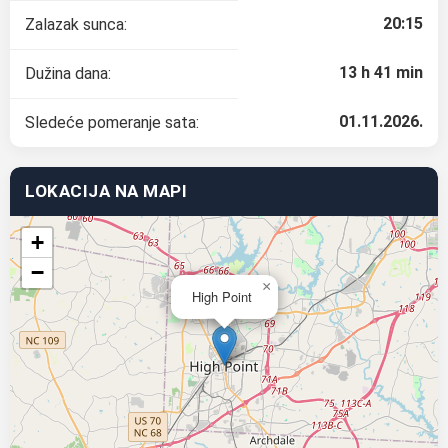
20:15
Zalazak sunca:
13 h 41 min
Dužina dana:
01.11.2026.
Sledeće pomeranje sata:
LOKACIJA NA MAPI
+
−
×
High Point