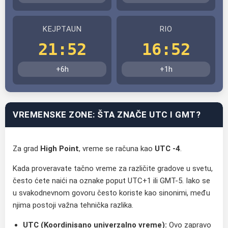
KEJPTAUN
RIO
21:52
16:52
+6h
+1h
VREMENSKE ZONE: ŠTA ZNAČE UTC I GMT?
Za grad
High Point
, vreme se računa kao
UTC -4
.
Kada proveravate tačno vreme za različite gradove u svetu,
često ćete naići na oznake poput UTC+1 ili GMT-5. Iako se
u svakodnevnom govoru često koriste kao sinonimi, među
njima postoji važna tehnička razlika.
UTC (Koordinisano univerzalno vreme):
Ovo zapravo