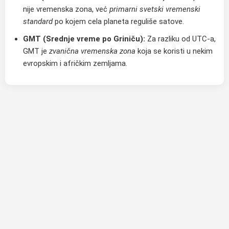
nije vremenska zona, već
primarni svetski vremenski
standard
po kojem cela planeta reguliše satove.
GMT (Srednje vreme po Griniču):
Za razliku od UTC-a,
GMT je
zvanična vremenska zona
koja se koristi u nekim
evropskim i afričkim zemljama.