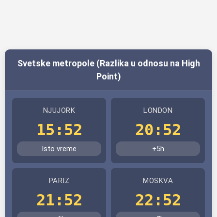
Svetske metropole (Razlika u odnosu na High
Point)
NJUJORK
LONDON
15:52
20:52
Isto vreme
+5h
PARIZ
MOSKVA
21:52
22:52