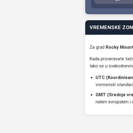
VREMENSKE ZONE
Za grad
Rocky Moun
Kada proveravate tačn
Iako se u svakodnevno
UTC (Koordinisan
vremenski standar
GMT (Srednje vre
nekim evropskim i 