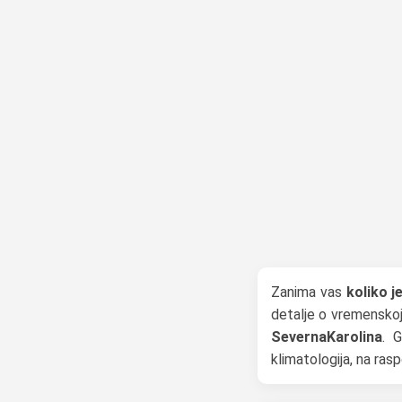
Zanima vas
koliko 
detalje o vremenskoj 
SevernaKarolina
. 
klimatologija, na ra