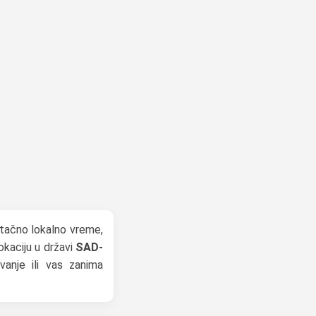
 tačno lokalno vreme,
okaciju u državi
SAD-
vanje ili vas zanima