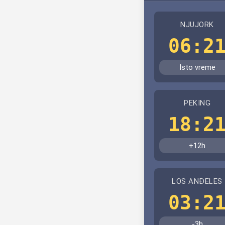
NJUJORK
06:2
Isto vreme
PEKING
18:2
+12h
LOS ANĐELES
03:2
-3h