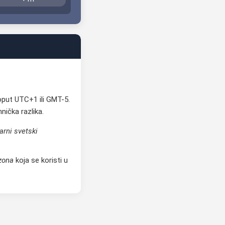
oput UTC+1 ili GMT-5.
ička razlika.
arni svetski
zona
koja se koristi u