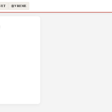
VET
VREME