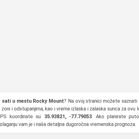
je sati u mestu Rocky Mount
? Na ovoj stranici možete saznati
zoni i odstupanjima, kao i vreme izlaska i zalaska sunca za ovu l
GPS koordinate su:
35.93821, -77.79053
. Ako planirate puto
spolaganju vam je i naša detaljna dugoročna vremenska prognoza.