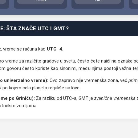
: ŠTA ZNAČE UTC I GMT?
t
, vreme se računa kao
UTC -4
.
o vreme za različite gradove u svetu, često ćete naići na oznake p
m govoru često koriste kao sinonimi, među njima postoji važna tehn
o univerzalno vreme):
Ovo zapravo nije vremenska zona, već
prim
d
po kojem cela planeta reguliše satove.
me po Griniču):
Za razliku od UTC-a, GMT je
zvanična vremenska 
afričkim zemljama.