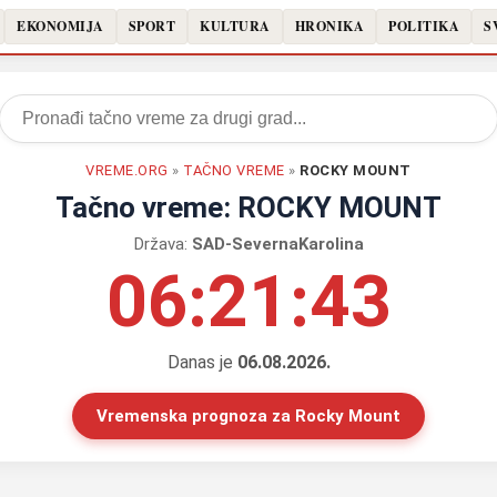
EKONOMIJA
SPORT
KULTURA
HRONIKA
POLITIKA
S
VREME.ORG
»
TAČNO VREME
»
ROCKY MOUNT
Tačno vreme: ROCKY MOUNT
Država:
SAD-SevernaKarolina
06:21:44
Danas je
06.08.2026.
Vremenska prognoza za Rocky Mount