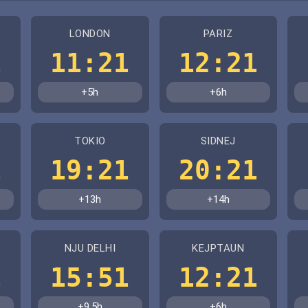
LONDON
PARIZ
1
11:21
12:21
+5h
+6h
TOKIO
SIDNEJ
1
19:21
20:21
+13h
+14h
NJU DELHI
KEJPTAUN
1
15:51
12:21
+9.5h
+6h