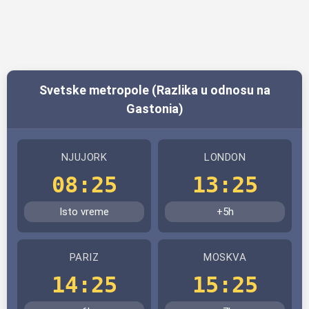
Svetske metropole (Razlika u odnosu na
Gastonia)
NJUJORK
LONDON
08:25
13:25
Isto vreme
+5h
PARIZ
MOSKVA
14:25
15:25