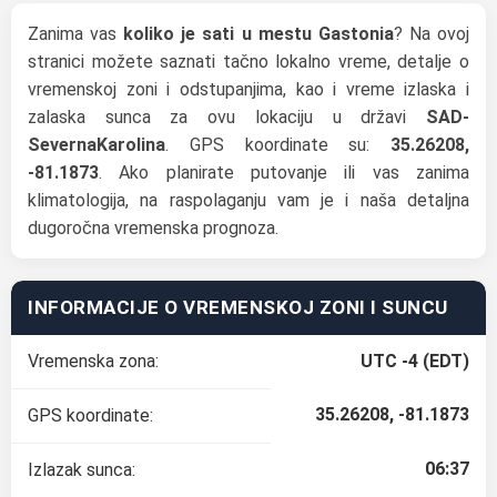
Zanima vas
koliko je sati u mestu Gastonia
? Na ovoj
stranici možete saznati tačno lokalno vreme, detalje o
vremenskoj zoni i odstupanjima, kao i vreme izlaska i
zalaska sunca za ovu lokaciju u državi
SAD-
SevernaKarolina
. GPS koordinate su:
35.26208,
-81.1873
. Ako planirate putovanje ili vas zanima
klimatologija, na raspolaganju vam je i naša detaljna
dugoročna vremenska prognoza.
INFORMACIJE O VREMENSKOJ ZONI I SUNCU
Vremenska zona:
UTC -4 (EDT)
35.26208, -81.1873
GPS koordinate:
06:37
Izlazak sunca: