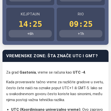
KEJPTAUN
RIO
14:25
09:25
+6h
+1h
VREMENSKE ZONE: ŠTA ZNAČE UTC I GMT?
Za grad
Gastonia
, vreme se računa kao
UTC -4
.
Kada proveravate tačno vreme za različite gradove u svetu,
često ćete naići na oznake poput UTC+1 ili GMT-5. Iako se
u svakodnevnom govoru često koriste kao sinonimi, među
njima postoji važna tehnička razlika.
UTC (Koordinisano univerzalno vreme):
Ovo zapravo