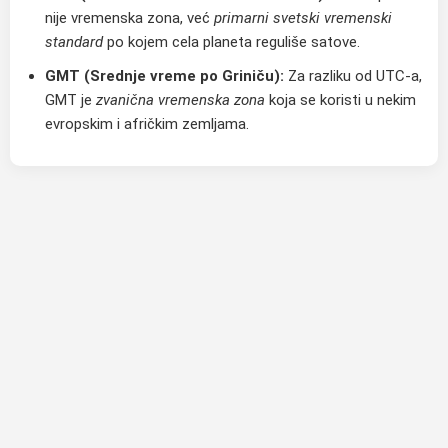
nije vremenska zona, već
primarni svetski vremenski
standard
po kojem cela planeta reguliše satove.
GMT (Srednje vreme po Griniču):
Za razliku od UTC-a,
GMT je
zvanična vremenska zona
koja se koristi u nekim
evropskim i afričkim zemljama.