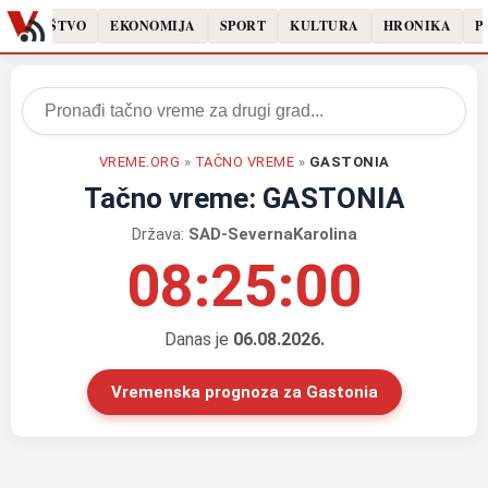
DRUŠTVO
EKONOMIJA
SPORT
KULTURA
HRONIKA
PO
VREME.ORG
»
TAČNO VREME
»
GASTONIA
Tačno vreme: GASTONIA
Država:
SAD-SevernaKarolina
08:25:00
Danas je
06.08.2026.
Vremenska prognoza za Gastonia