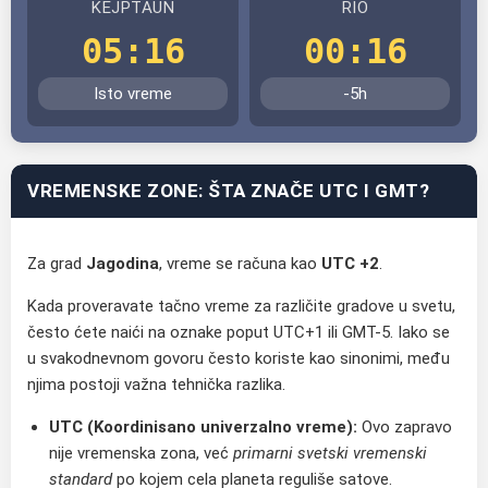
KEJPTAUN
RIO
05:16
00:16
Isto vreme
-5h
VREMENSKE ZONE: ŠTA ZNAČE UTC I GMT?
Za grad
Jagodina
, vreme se računa kao
UTC +2
.
Kada proveravate tačno vreme za različite gradove u svetu,
često ćete naići na oznake poput UTC+1 ili GMT-5. Iako se
u svakodnevnom govoru često koriste kao sinonimi, među
njima postoji važna tehnička razlika.
UTC (Koordinisano univerzalno vreme):
Ovo zapravo
nije vremenska zona, već
primarni svetski vremenski
standard
po kojem cela planeta reguliše satove.