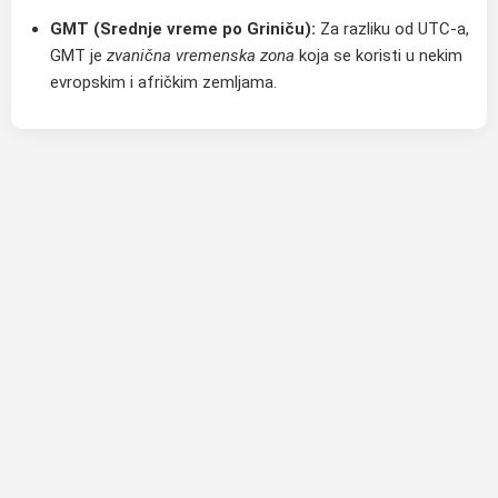
GMT (Srednje vreme po Griniču):
Za razliku od UTC-a,
GMT je
zvanična vremenska zona
koja se koristi u nekim
evropskim i afričkim zemljama.