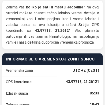
Zanima vas
koliko je sati u mestu Jagodina
? Na ovoj
stranici možete saznati tačno lokalno vreme, detalje o
vremenskoj zoni i odstupanjima, kao i vreme izlaska i
zalaska sunca za ovu lokaciju u državi
Srbija
. GPS
koordinate su:
43.97713, 21.26121
. Ako planirate
putovanje ili vas zanima klimatologija, na raspolaganju
vam je i naša detaljna dugoročna vremenska prognoza.
INFORMACIJE O VREMENSKOJ ZONI I SUNCU
Vremenska zona:
UTC +2 (CEST)
43.97713, 21.26121
GPS koordinate:
05:33
Izlazak sunca:
19:47
Zalazak sunca: