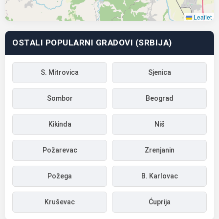
Leaflet
OSTALI POPULARNI GRADOVI (SRBIJA)
S. Mitrovica
Sjenica
Sombor
Beograd
Kikinda
Niš
Požarevac
Zrenjanin
Požega
B. Karlovac
Kruševac
Ćuprija