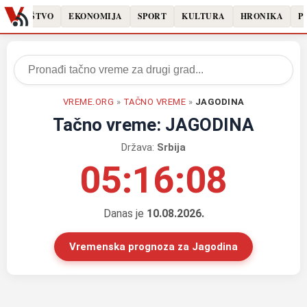
DRUŠTVO
EKONOMIJA
SPORT
KULTURA
HRONIKA
PO
VREME.ORG
»
TAČNO VREME
»
JAGODINA
Tačno vreme: JAGODINA
Država:
Srbija
05:16:08
Danas je
10.08.2026.
Vremenska prognoza za Jagodina