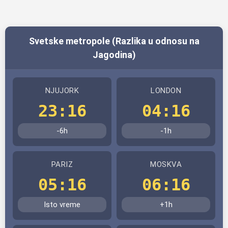
Svetske metropole (Razlika u odnosu na
Jagodina)
NJUJORK
LONDON
23:16
04:16
-6h
-1h
PARIZ
MOSKVA
05:16
06:16
Isto vreme
+1h