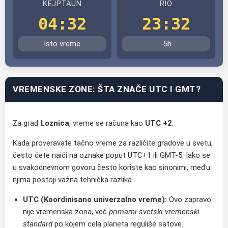
KEJPTAUN
RIO
04:32
23:32
Isto vreme
-5h
VREMENSKE ZONE: ŠTA ZNAČE UTC I GMT?
Za grad
Loznica
, vreme se računa kao
UTC +2
.
Kada proveravate tačno vreme za različite gradove u svetu,
često ćete naići na oznake poput UTC+1 ili GMT-5. Iako se
u svakodnevnom govoru često koriste kao sinonimi, među
njima postoji važna tehnička razlika.
UTC (Koordinisano univerzalno vreme):
Ovo zapravo
nije vremenska zona, već
primarni svetski vremenski
standard
po kojem cela planeta reguliše satove.