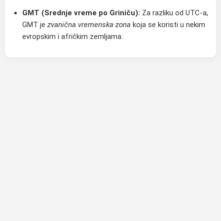
GMT (Srednje vreme po Griniču):
Za razliku od UTC-a,
GMT je
zvanična vremenska zona
koja se koristi u nekim
evropskim i afričkim zemljama.