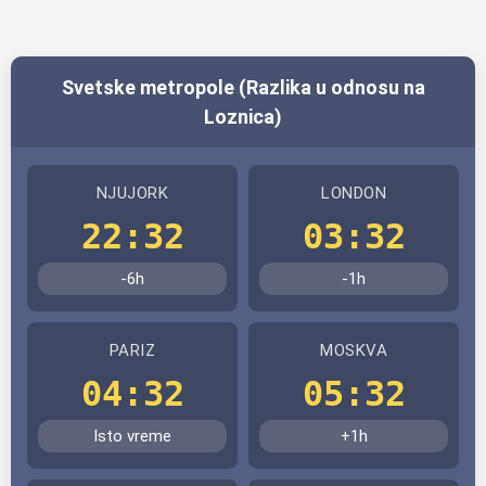
Svetske metropole (Razlika u odnosu na
Loznica)
NJUJORK
LONDON
22:32
03:32
-6h
-1h
PARIZ
MOSKVA
04:32
05:32
Isto vreme
+1h