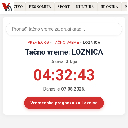
DRUŠTVO
EKONOMIJA
SPORT
KULTURA
HRONIKA
PO
VREME.ORG
»
TAČNO VREME
»
LOZNICA
Tačno vreme: LOZNICA
Država:
Srbija
04:32:43
Danas je
07.08.2026.
Vremenska prognoza za Loznica