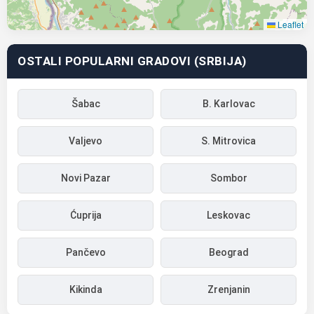
Leaflet
OSTALI POPULARNI GRADOVI (SRBIJA)
Šabac
B. Karlovac
Valjevo
S. Mitrovica
Novi Pazar
Sombor
Ćuprija
Leskovac
Pančevo
Beograd
Kikinda
Zrenjanin