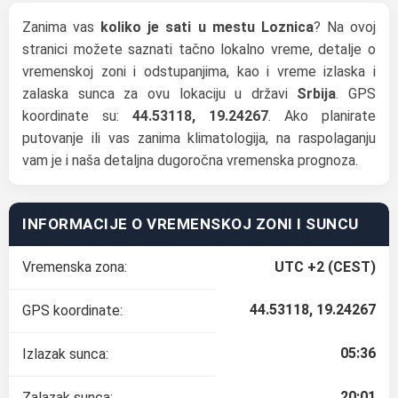
Zanima vas
koliko je sati u mestu Loznica
? Na ovoj
stranici možete saznati tačno lokalno vreme, detalje o
vremenskoj zoni i odstupanjima, kao i vreme izlaska i
zalaska sunca za ovu lokaciju u državi
Srbija
. GPS
koordinate su:
44.53118, 19.24267
. Ako planirate
putovanje ili vas zanima klimatologija, na raspolaganju
vam je i naša detaljna dugoročna vremenska prognoza.
INFORMACIJE O VREMENSKOJ ZONI I SUNCU
Vremenska zona:
UTC +2 (CEST)
44.53118, 19.24267
GPS koordinate:
05:36
Izlazak sunca:
20:01
Zalazak sunca: