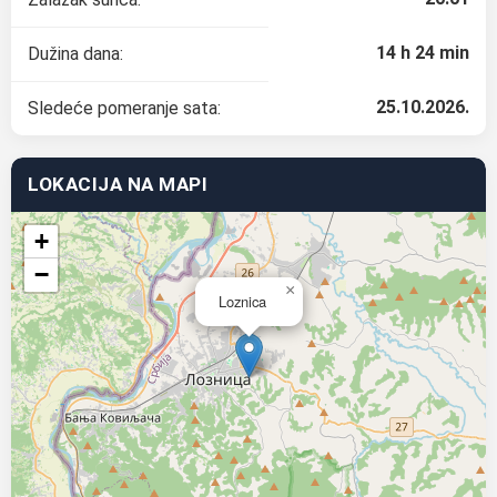
14 h 24 min
Dužina dana:
25.10.2026.
Sledeće pomeranje sata:
LOKACIJA NA MAPI
+
−
×
Loznica