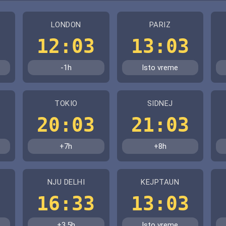
LONDON
PARIZ
3
12:03
13:03
-1h
Isto vreme
TOKIO
SIDNEJ
3
20:03
21:03
+7h
+8h
NJU DELHI
KEJPTAUN
3
16:33
13:03
+3.5h
Isto vreme