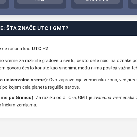
: ŠTA ZNAČE UTC I GMT?
e se računa kao
UTC +2
.
o vreme za različite gradove u svetu, često ćete naići na oznake p
m govoru često koriste kao sinonimi, među njima postoji važna tehn
o univerzalno vreme):
Ovo zapravo nije vremenska zona, već
prim
d
po kojem cela planeta reguliše satove.
me po Griniču):
Za razliku od UTC-a, GMT je
zvanična vremenska 
afričkim zemljama.