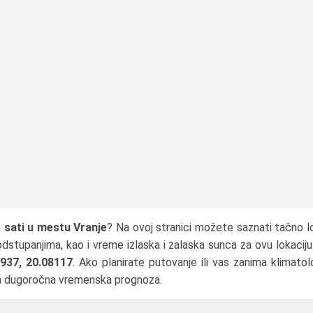
e sati u mestu Vranje
? Na ovoj stranici možete saznati tačno l
odstupanjima, kao i vreme izlaska i zalaska sunca za ovu lokacij
937, 20.08117
. Ako planirate putovanje ili vas zanima klimatol
na dugoročna vremenska prognoza.