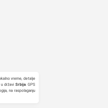
okalno vreme, detalje
u u državi
Srbija
. GPS
ogija, na raspolaganju