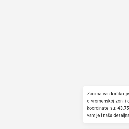
Zanima vas
koliko j
o vremenskoj zoni i 
koordinate su:
43.75
vam je i naša detalj