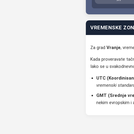
VREMENSKE ZONE
Za grad
Vranje
, vrem
Kada proveravate tačn
Iako se u svakodnevno
UTC (Koordinisan
vremenski standar
GMT (Srednje vre
nekim evropskim i 