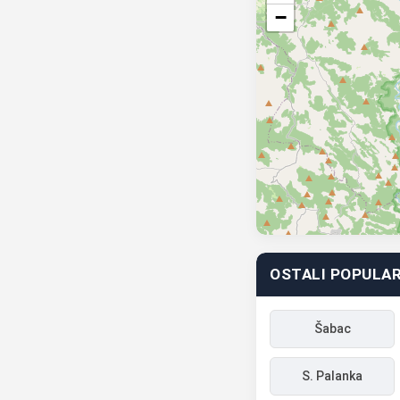
−
OSTALI POPULAR
Šabac
S. Palanka