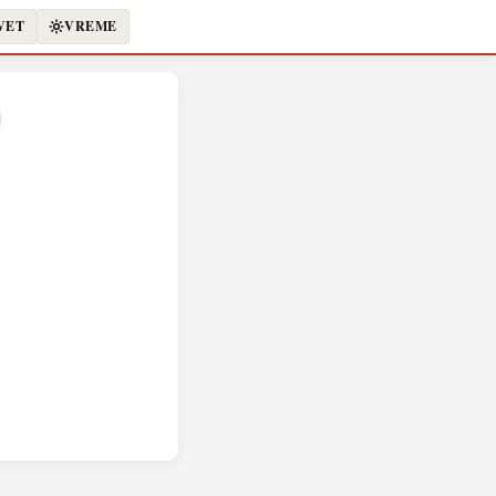
VET
VREME