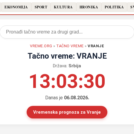
EKONOMIJA
SPORT
KULTURA
HRONIKA
POLITIKA
S
VREME.ORG
»
TAČNO VREME
»
VRANJE
Tačno vreme: VRANJE
Država:
Srbija
13:03:31
Danas je
06.08.2026.
Vremenska prognoza za Vranje