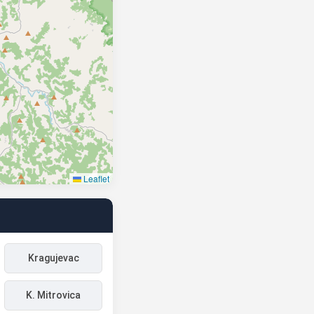
Leaflet
Kragujevac
K. Mitrovica