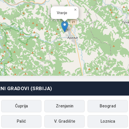
×
Vranje
NI GRADOVI (SRBIJA)
Ćuprija
Zrenjanin
Beograd
Palić
V. Gradište
Loznica