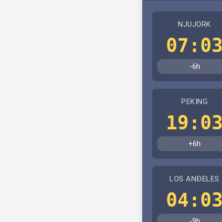
NJUJORK
07:0
-6h
PEKING
19:0
+6h
LOS ANĐELES
04:0
-9h