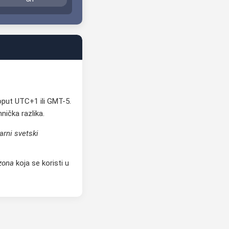
oput UTC+1 ili GMT-5.
ička razlika.
arni svetski
zona
koja se koristi u