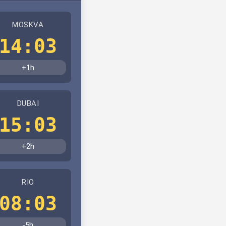
MOSKVA
14:03
+1h
DUBAI
15:03
+2h
RIO
08:03
-5h