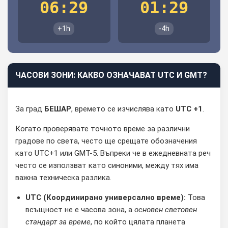
06:29
01:29
+1h
-4h
ЧАСОВИ ЗОНИ: КАКВО ОЗНАЧАВАТ UTC И GMT?
За град
БЕШАР
, времето се изчислява като
UTC +1
.
Когато проверявате точното време за различни
градове по света, често ще срещате обозначения
като UTC+1 или GMT-5. Въпреки че в ежедневната реч
често се използват като синоними, между тях има
важна техническа разлика.
UTC (Координирано универсално време):
Това
всъщност не е часова зона, а
основен световен
стандарт за време
, по който цялата планета