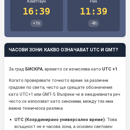
Кейптаун
Рио
16:39
11:39
+1h
-4h
ЧАСОВИ ЗОНИ: КАКВО ОЗНАЧАВАТ UTC И GMT?
За град
БИСКРА
, времето се изчислява като
UTC +1
.
Когато проверявате точното време за различни
градове по света, често ще срещате обозначения
като UTC+1 или GMT-5. Въпреки че в ежедневната реч
често се използват като синоними, между тях има
важна техническа разлика.
UTC (Координирано универсално време):
Това
всъщност не е часова зона, а
основен световен