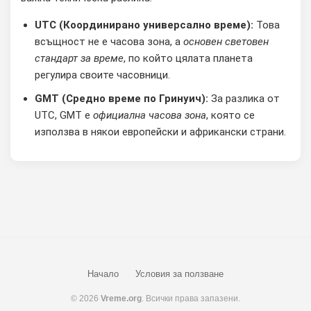
UTC (Координирано универсално време):
Това
всъщност не е часова зона, а
основен световен
стандарт за време
, по който цялата планета
регулира своите часовници.
GMT (Средно време по Гринуич):
За разлика от
UTC, GMT е
официална часова зона
, която се
използва в някои европейски и африкански страни.
Начало
Условия за ползване
© 2026
Vreme.org
. Всички права запазени.