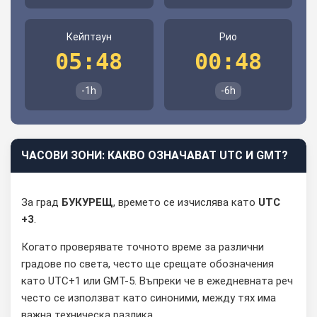
Кейптаун
Рио
05:48
00:48
-1h
-6h
ЧАСОВИ ЗОНИ: КАКВО ОЗНАЧАВАТ UTC И GMT?
За град
БУКУРЕЩ
, времето се изчислява като
UTC
+3
.
Когато проверявате точното време за различни
градове по света, често ще срещате обозначения
като UTC+1 или GMT-5. Въпреки че в ежедневната реч
често се използват като синоними, между тях има
важна техническа разлика.