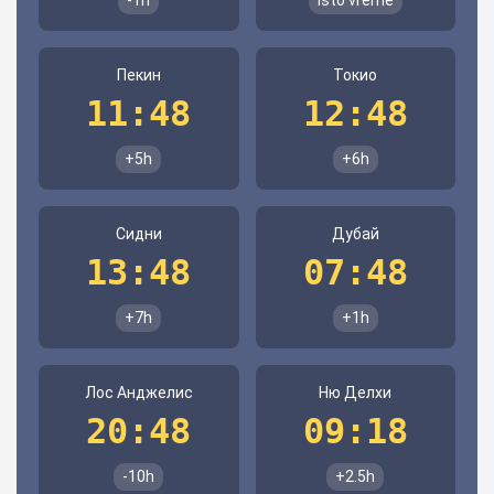
-1h
Isto vreme
Пекин
Токио
11:48
12:48
+5h
+6h
Сидни
Дубай
13:48
07:48
+7h
+1h
Лос Анджелис
Ню Делхи
20:48
09:18
-10h
+2.5h