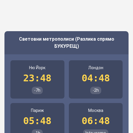
Световни метрополиси (Разлика спрямо
БУКУРЕЩ)
Ню Йорк
Лондон
23:48
04:48
-7h
-2h
Париж
Москва
05:48
06:48